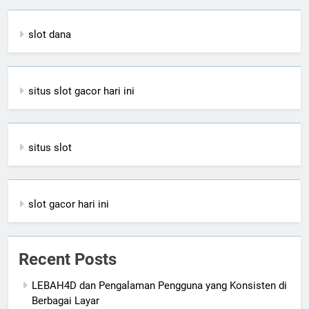
slot dana
situs slot gacor hari ini
situs slot
slot gacor hari ini
Recent Posts
LEBAH4D dan Pengalaman Pengguna yang Konsisten di
Berbagai Layar