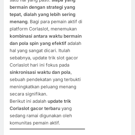
bermain dengan strategi yang
tepat, dialah yang lebih sering
menang
. Bagi para pemain aktif di
platform Corlaslot, menemukan
kombinasi antara waktu bermain
dan pola spin yang efektif
adalah
hal yang sangat dicari. Itulah
sebabnya, update trik slot gacor
Corlaslot hari ini fokus pada
sinkronisasi waktu dan pola
,
sebuah pendekatan yang terbukti
meningkatkan peluang menang
secara signifikan.
Berikut ini adalah
update trik
Corlaslot gacor terbaru
yang
sedang ramai digunakan oleh
komunitas pemain aktif.