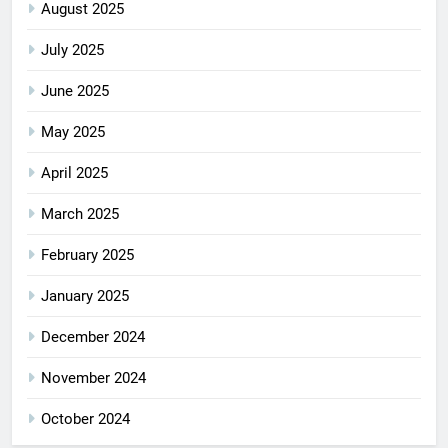
August 2025
July 2025
June 2025
May 2025
April 2025
March 2025
February 2025
January 2025
December 2024
November 2024
October 2024