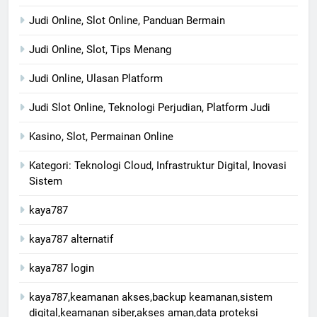
Judi Online, Slot Online, Panduan Bermain
Judi Online, Slot, Tips Menang
Judi Online, Ulasan Platform
Judi Slot Online, Teknologi Perjudian, Platform Judi
Kasino, Slot, Permainan Online
Kategori: Teknologi Cloud, Infrastruktur Digital, Inovasi
Sistem
kaya787
kaya787 alternatif
kaya787 login
kaya787,keamanan akses,backup keamanan,sistem
digital,keamanan siber,akses aman,data proteksi