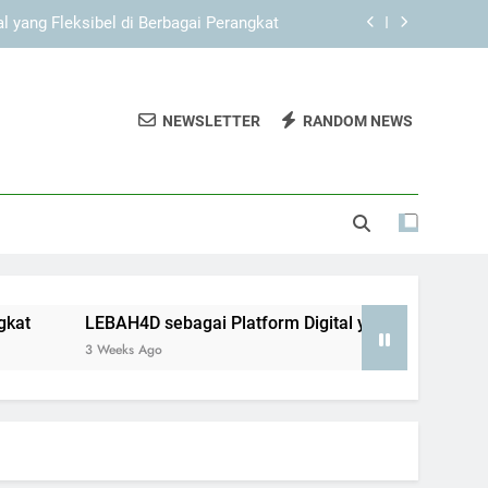
 yang Fleksibel di Berbagai Perangkat
 yang Fleksibel di Berbagai Perangkat
ingnya Pengalaman Akses yang Stabil
NEWSLETTER
RANDOM NEWS
na yang Konsisten di Berbagai Layar
mudi Baru Hingga Berpengalaman.
 yang Fleksibel di Berbagai Perangkat
 yang Fleksibel di Berbagai Perangkat
ingnya Pengalaman Akses yang Stabil
LEBAH4D sebagai Platform Digital yang Fleksibel di Berbagai 
 Weeks Ago