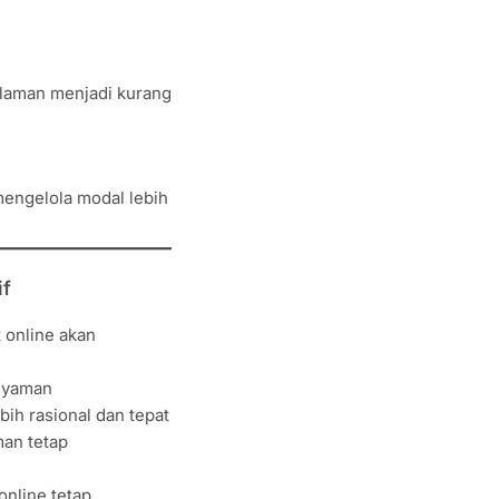
laman menjadi kurang
engelola modal lebih
if
 online akan
 nyaman
ih rasional dan tepat
an tetap
online tetap