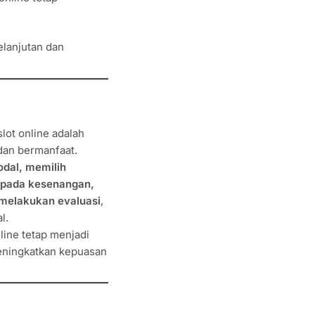
lanjutan dan
ot online adalah
dan bermanfaat.
dal, memilih
s pada kesenangan,
 melakukan evaluasi
,
l.
line tetap menjadi
meningkatkan kepuasan