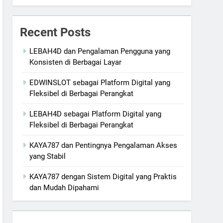
Recent Posts
LEBAH4D dan Pengalaman Pengguna yang
Konsisten di Berbagai Layar
EDWINSLOT sebagai Platform Digital yang
Fleksibel di Berbagai Perangkat
LEBAH4D sebagai Platform Digital yang
Fleksibel di Berbagai Perangkat
KAYA787 dan Pentingnya Pengalaman Akses
yang Stabil
KAYA787 dengan Sistem Digital yang Praktis
dan Mudah Dipahami