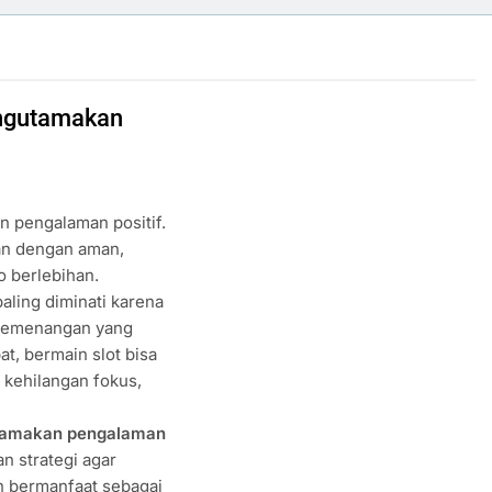
engutamakan
n pengalaman positif.
an dengan aman,
o berlebihan.
paling diminati karena
 kemenangan yang
, bermain slot bisa
 kehilangan fokus,
amakan pengalaman
n strategi agar
n bermanfaat sebagai