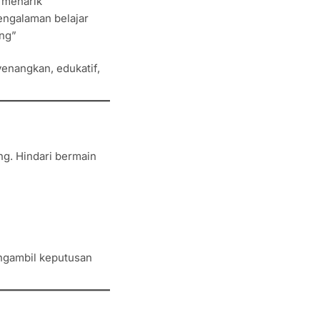
g menarik
pengalaman belajar
ng”
enangkan, edukatif,
ng. Hindari bermain
ngambil keputusan