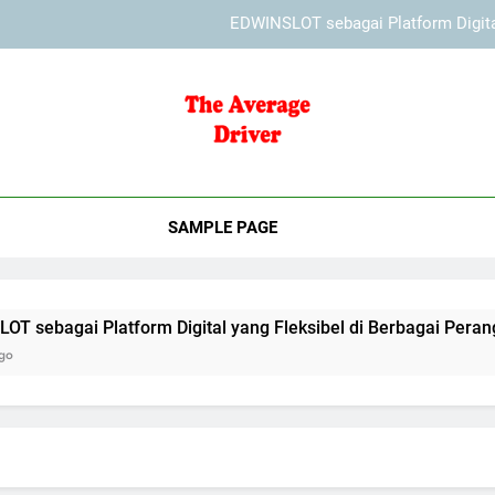
EDWINSLOT sebagai Platform Digital
LEBAH4D sebagai Platform Digital
KAYA787 dan Pent
 Average Driver
LEBAH4D dan Pengalaman Penggu
uan Dan Tips Mengemudi Di The Average Driver. Untuk Penge
EDWINSLOT sebagai Platform Digital
SAMPLE PAGE
LEBAH4D sebagai Platform Digital
KAYA787 dan Pent
latform Digital yang Fleksibel di Berbagai Perangkat
3