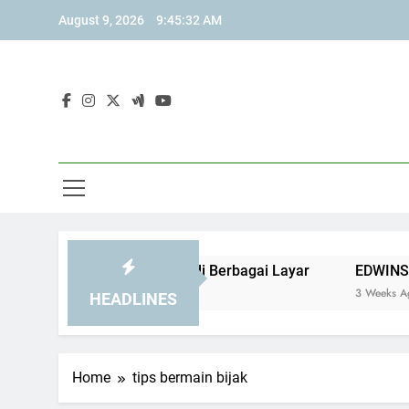
Skip
August 9, 2026
9:45:33 AM
to
content
The
Baca Pand
yang Konsisten di Berbagai Layar
EDWINSLOT sebagai P
3 Weeks Ago
HEADLINES
Home
tips bermain bijak