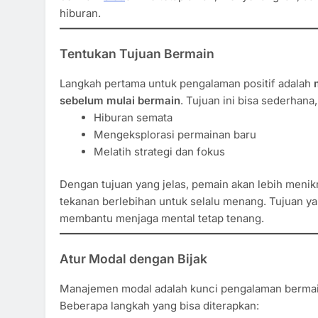
hiburan.
Tentukan Tujuan Bermain
Langkah pertama untuk pengalaman positif adalah
sebelum mulai bermain
. Tujuan ini bisa sederhana,
Hiburan semata
Mengeksplorasi permainan baru
Melatih strategi dan fokus
Dengan tujuan yang jelas, pemain akan lebih meni
tekanan berlebihan untuk selalu menang. Tujuan yan
membantu menjaga mental tetap tenang.
Atur Modal dengan Bijak
Manajemen modal adalah kunci pengalaman bermain
Beberapa langkah yang bisa diterapkan: