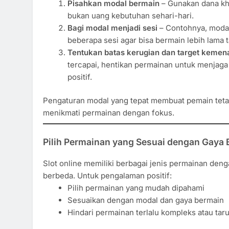
Pisahkan modal bermain
– Gunakan dana khu
bukan uang kebutuhan sehari-hari.
Bagi modal menjadi sesi
– Contohnya, modal 
beberapa sesi agar bisa bermain lebih lama 
Tentukan batas kerugian dan target keme
tercapai, hentikan permainan untuk menjaga
positif.
Pengaturan modal yang tepat membuat pemain teta
menikmati permainan dengan fokus.
Pilih Permainan yang Sesuai dengan Gaya
Slot online memiliki berbagai jenis permainan de
berbeda. Untuk pengalaman positif:
Pilih permainan yang mudah dipahami
Sesuaikan dengan modal dan gaya bermain
Hindari permainan terlalu kompleks atau taru