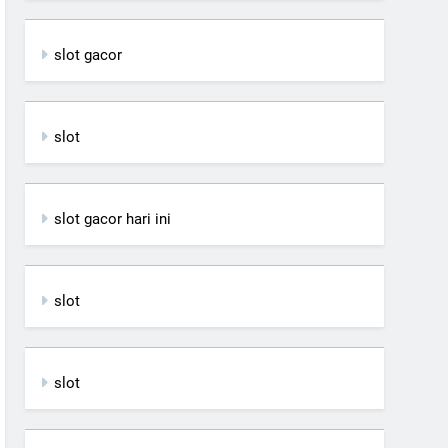
slot gacor
slot
slot gacor hari ini
slot
slot