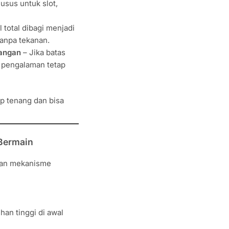
sus untuk slot,
total dibagi menjadi
tanpa tekanan.
nangan
– Jika batas
 pengalaman tetap
p tenang dan bisa
 Bermain
ngan mekanisme
han tinggi di awal