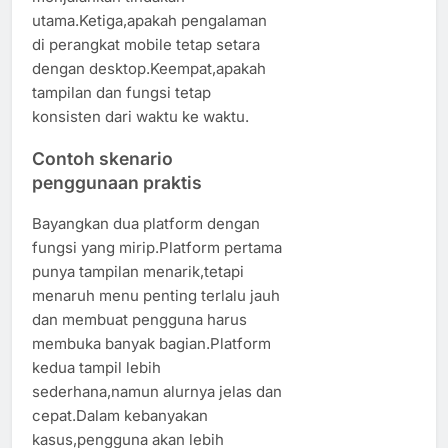
utama.Ketiga,apakah pengalaman
di perangkat mobile tetap setara
dengan desktop.Keempat,apakah
tampilan dan fungsi tetap
konsisten dari waktu ke waktu.
Contoh skenario
penggunaan praktis
Bayangkan dua platform dengan
fungsi yang mirip.Platform pertama
punya tampilan menarik,tetapi
menaruh menu penting terlalu jauh
dan membuat pengguna harus
membuka banyak bagian.Platform
kedua tampil lebih
sederhana,namun alurnya jelas dan
cepat.Dalam kebanyakan
kasus,pengguna akan lebih