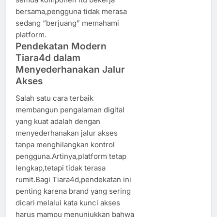
bersama,pengguna tidak merasa
sedang “berjuang” memahami
platform.
Pendekatan Modern
Tiara4d dalam
Menyederhanakan Jalur
Akses
Salah satu cara terbaik
membangun pengalaman digital
yang kuat adalah dengan
menyederhanakan jalur akses
tanpa menghilangkan kontrol
pengguna.Artinya,platform tetap
lengkap,tetapi tidak terasa
rumit.Bagi Tiara4d,pendekatan ini
penting karena brand yang sering
dicari melalui kata kunci akses
harus mampu menunjukkan bahwa