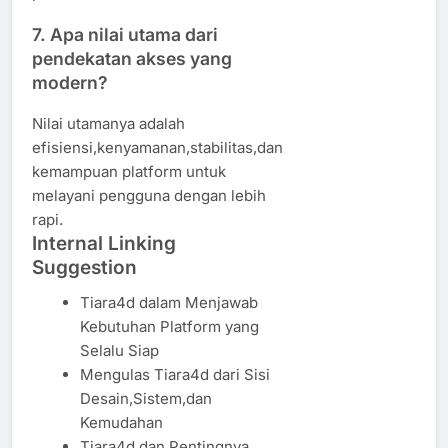
7. Apa nilai utama dari
pendekatan akses yang
modern?
Nilai utamanya adalah
efisiensi,kenyamanan,stabilitas,dan
kemampuan platform untuk
melayani pengguna dengan lebih
rapi.
Internal Linking
Suggestion
Tiara4d dalam Menjawab
Kebutuhan Platform yang
Selalu Siap
Mengulas Tiara4d dari Sisi
Desain,Sistem,dan
Kemudahan
Tiara4d dan Pentingnya