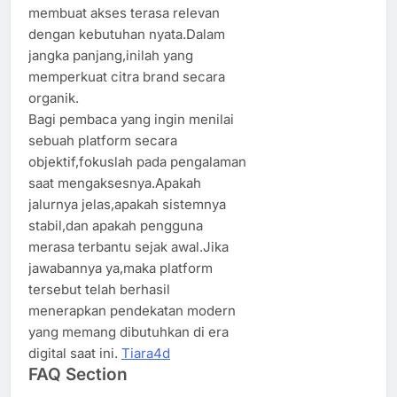
membuat akses terasa relevan
dengan kebutuhan nyata.Dalam
jangka panjang,inilah yang
memperkuat citra brand secara
organik.
Bagi pembaca yang ingin menilai
sebuah platform secara
objektif,fokuslah pada pengalaman
saat mengaksesnya.Apakah
jalurnya jelas,apakah sistemnya
stabil,dan apakah pengguna
merasa terbantu sejak awal.Jika
jawabannya ya,maka platform
tersebut telah berhasil
menerapkan pendekatan modern
yang memang dibutuhkan di era
digital saat ini.
Tiara4d
FAQ Section