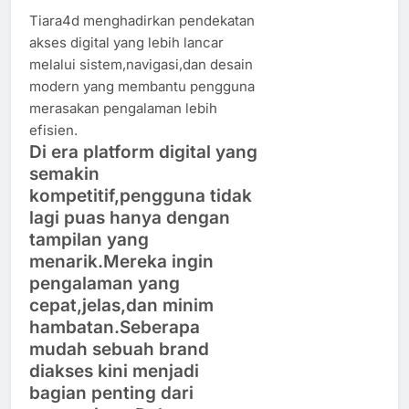
Tiara4d menghadirkan pendekatan
akses digital yang lebih lancar
melalui sistem,navigasi,dan desain
modern yang membantu pengguna
merasakan pengalaman lebih
efisien.
Di era platform digital yang
semakin
kompetitif,pengguna tidak
lagi puas hanya dengan
tampilan yang
menarik.Mereka ingin
pengalaman yang
cepat,jelas,dan minim
hambatan.Seberapa
mudah sebuah brand
diakses kini menjadi
bagian penting dari