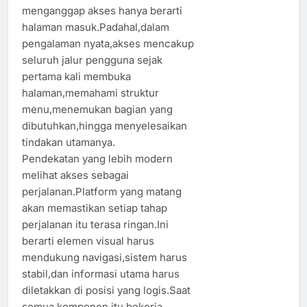
menganggap akses hanya berarti
halaman masuk.Padahal,dalam
pengalaman nyata,akses mencakup
seluruh jalur pengguna sejak
pertama kali membuka
halaman,memahami struktur
menu,menemukan bagian yang
dibutuhkan,hingga menyelesaikan
tindakan utamanya.
Pendekatan yang lebih modern
melihat akses sebagai
perjalanan.Platform yang matang
akan memastikan setiap tahap
perjalanan itu terasa ringan.Ini
berarti elemen visual harus
mendukung navigasi,sistem harus
stabil,dan informasi utama harus
diletakkan di posisi yang logis.Saat
semua komponen itu bekerja