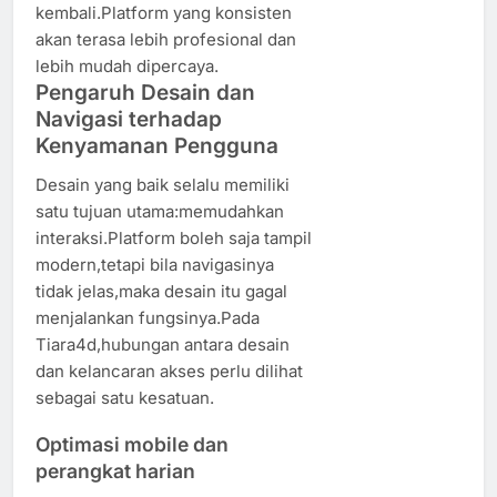
kembali.Platform yang konsisten
akan terasa lebih profesional dan
lebih mudah dipercaya.
Pengaruh Desain dan
Navigasi terhadap
Kenyamanan Pengguna
Desain yang baik selalu memiliki
satu tujuan utama:memudahkan
interaksi.Platform boleh saja tampil
modern,tetapi bila navigasinya
tidak jelas,maka desain itu gagal
menjalankan fungsinya.Pada
Tiara4d,hubungan antara desain
dan kelancaran akses perlu dilihat
sebagai satu kesatuan.
Optimasi mobile dan
perangkat harian