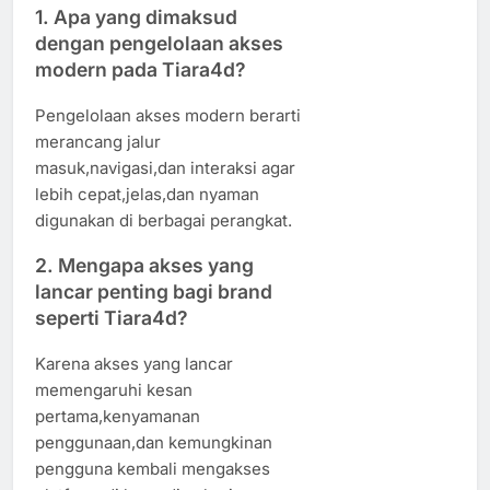
1. Apa yang dimaksud
dengan pengelolaan akses
modern pada Tiara4d?
Pengelolaan akses modern berarti
merancang jalur
masuk,navigasi,dan interaksi agar
lebih cepat,jelas,dan nyaman
digunakan di berbagai perangkat.
2. Mengapa akses yang
lancar penting bagi brand
seperti Tiara4d?
Karena akses yang lancar
memengaruhi kesan
pertama,kenyamanan
penggunaan,dan kemungkinan
pengguna kembali mengakses