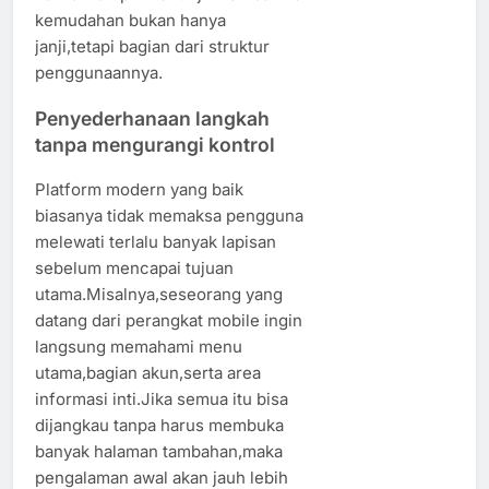
kemudahan bukan hanya
janji,tetapi bagian dari struktur
penggunaannya.
Penyederhanaan langkah
tanpa mengurangi kontrol
Platform modern yang baik
biasanya tidak memaksa pengguna
melewati terlalu banyak lapisan
sebelum mencapai tujuan
utama.Misalnya,seseorang yang
datang dari perangkat mobile ingin
langsung memahami menu
utama,bagian akun,serta area
informasi inti.Jika semua itu bisa
dijangkau tanpa harus membuka
banyak halaman tambahan,maka
pengalaman awal akan jauh lebih