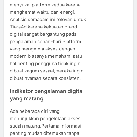
menyukai platform kedua karena
menghemat waktu dan energi.
Analisis semacam ini relevan untuk
Tiara4d karena kekuatan brand
digital sangat bergantung pada
pengalaman sehari-hari.Platform
yang mengelola akses dengan
modern biasanya memahami satu
hal penting:pengguna tidak ingin
dibuat kagum sesaat,mereka ingin
dibuat nyaman secara konsisten.
Indikator pengalaman digital
yang matang
Ada beberapa ciri yang
menunjukkan pengelolaan akses
sudah matang.Pertama,informasi
penting mudah ditemukan tanpa