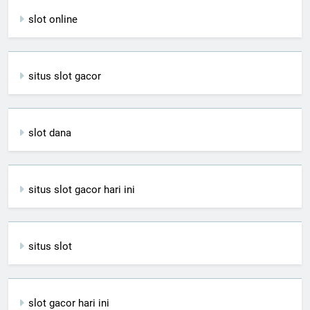
slot online
situs slot gacor
slot dana
situs slot gacor hari ini
situs slot
slot gacor hari ini