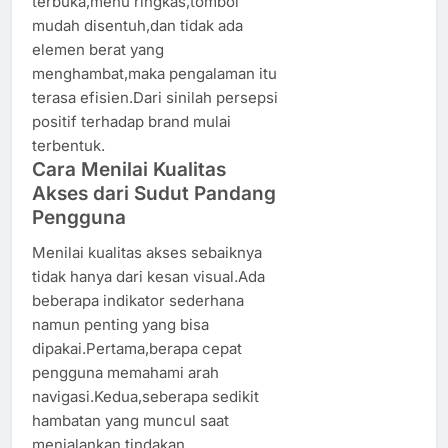
terbuka,menu ringkas,tombol
mudah disentuh,dan tidak ada
elemen berat yang
menghambat,maka pengalaman itu
terasa efisien.Dari sinilah persepsi
positif terhadap brand mulai
terbentuk.
Cara Menilai Kualitas
Akses dari Sudut Pandang
Pengguna
Menilai kualitas akses sebaiknya
tidak hanya dari kesan visual.Ada
beberapa indikator sederhana
namun penting yang bisa
dipakai.Pertama,berapa cepat
pengguna memahami arah
navigasi.Kedua,seberapa sedikit
hambatan yang muncul saat
menjalankan tindakan