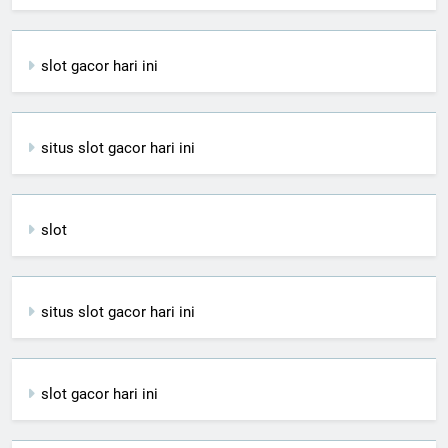
slot gacor hari ini
situs slot gacor hari ini
slot
situs slot gacor hari ini
slot gacor hari ini