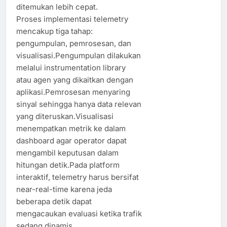
ditemukan lebih cepat.
Proses implementasi telemetry
mencakup tiga tahap:
pengumpulan, pemrosesan, dan
visualisasi.Pengumpulan dilakukan
melalui instrumentation library
atau agen yang dikaitkan dengan
aplikasi.Pemrosesan menyaring
sinyal sehingga hanya data relevan
yang diteruskan.Visualisasi
menempatkan metrik ke dalam
dashboard agar operator dapat
mengambil keputusan dalam
hitungan detik.Pada platform
interaktif, telemetry harus bersifat
near-real-time karena jeda
beberapa detik dapat
mengacaukan evaluasi ketika trafik
sedang dinamis.