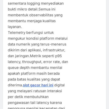
sementara logging menyediakan
bukti mikro detail.Semua ini
membentuk observabilitas yang
membantu menjaga kualitas
layanan.
Telemetry berfungsi untuk
mengukur kondisi platform melalui
data numerik yang terus-menerus
dikirim dari aplikasi, infrastruktur,
dan jaringan.Metrik seperti p95
latency, throughput, error rate, dan
queue depth membantu menilai
apakah platform masih berada
pada batas kualitas yang dapat
diterima.
slot gacor hari ini
digital
yang melayani ratusan interaksi
per detik membutuhkan
pengawasan tail latency karena
pengguna menilai kecepatan dari