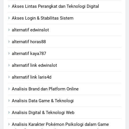
Akses Lintas Perangkat dan Teknologi Digital
Akses Login & Stabilitas Sistem
alternatif edwinslot
alternatif horas88
alternatif kaya787
alternatif link edwinslot
alternatif link laris4d
Analisis Brand dan Platform Online
Analisis Data Game & Teknologi
Analisis Digital & Teknologi Web
Analisis Karakter Pokémon Psikologi dalam Game