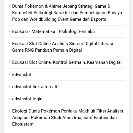
Dunia Pokémon & Anime Jepang Strategi Game &
Kompetisi Psikologi Karakter dan Pembelajaran Budaya
Pop dan Worldbuilding Event Game dan Esports
Edukasi · Matematika · Psikologi Perilaku
Edukasi Slot Online Analisis Sistem Digital Literasi
Game RNG Panduan Pemain Digital
Edukasi Slot Online, Kontrol Bermain, Keamanan Digital
edwinslot
edwinslot link alternatif
edwinslot login
Ekologi Dunia Pokémon Perilaku Makhluk Fiksi Analisis
Adaptasi Pokémon Studi Alam Imajinatif Fantasi dan
Ekosistem