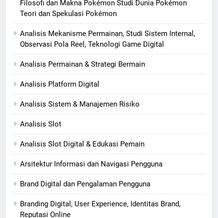
Filosofi dan Makna Pokémon Studi Dunia Pokémon
Teori dan Spekulasi Pokémon
Analisis Mekanisme Permainan, Studi Sistem Internal,
Observasi Pola Reel, Teknologi Game Digital
Analisis Permainan & Strategi Bermain
Analisis Platform Digital
Analisis Sistem & Manajemen Risiko
Analisis Slot
Analisis Slot Digital & Edukasi Pemain
Arsitektur Informasi dan Navigasi Pengguna
Brand Digital dan Pengalaman Pengguna
Branding Digital, User Experience, Identitas Brand,
Reputasi Online