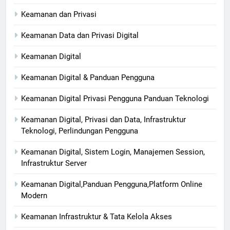
Keamanan dan Privasi
Keamanan Data dan Privasi Digital
Keamanan Digital
Keamanan Digital & Panduan Pengguna
Keamanan Digital Privasi Pengguna Panduan Teknologi
Keamanan Digital, Privasi dan Data, Infrastruktur
Teknologi, Perlindungan Pengguna
Keamanan Digital, Sistem Login, Manajemen Session,
Infrastruktur Server
Keamanan Digital,Panduan Pengguna,Platform Online
Modern
Keamanan Infrastruktur & Tata Kelola Akses