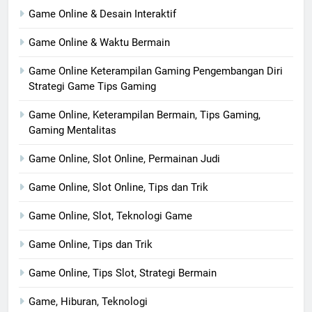
Game Online & Desain Interaktif
Game Online & Waktu Bermain
Game Online Keterampilan Gaming Pengembangan Diri
Strategi Game Tips Gaming
Game Online, Keterampilan Bermain, Tips Gaming,
Gaming Mentalitas
Game Online, Slot Online, Permainan Judi
Game Online, Slot Online, Tips dan Trik
Game Online, Slot, Teknologi Game
Game Online, Tips dan Trik
Game Online, Tips Slot, Strategi Bermain
Game, Hiburan, Teknologi