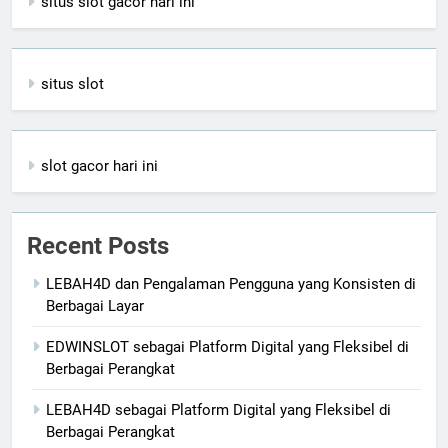
situs slot gacor hari ini
situs slot
slot gacor hari ini
Recent Posts
LEBAH4D dan Pengalaman Pengguna yang Konsisten di
Berbagai Layar
EDWINSLOT sebagai Platform Digital yang Fleksibel di
Berbagai Perangkat
LEBAH4D sebagai Platform Digital yang Fleksibel di
Berbagai Perangkat