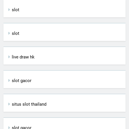
slot
slot
live draw hk
slot gacor
situs slot thailand
slot gacor