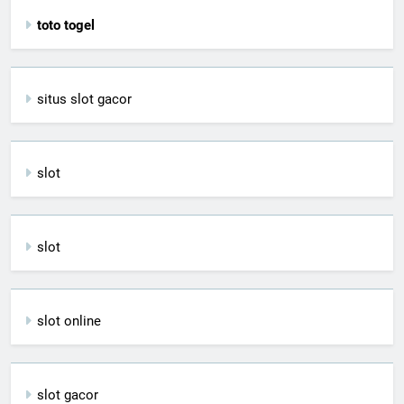
toto togel
situs slot gacor
slot
slot
slot online
slot gacor