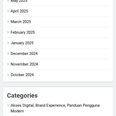
May 2025
April 2025
March 2025
February 2025
January 2025
December 2024
November 2024
October 2024
Categories
Akses Digital, Brand Experience, Panduan Pengguna
Modern