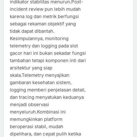
indikator stabilitas menurun.Post-
incident review pun lebih mudah
karena log dan metrik berfungsi
sebagai rekaman objektif yang
tidak dapat dibantah.
Kesimpulannya, monitoring
telemetry dan logging pada slot
gacor hari ini bukan sekadar fungsi
tambahan tetapi komponen inti dari
arsitektur yang siap
skala.Telemetry menyajikan
gambaran kesehatan sistem,
logging memberi penjelasan detail,
dan tracing menyatukan keduanya
menjadi observasi
menyeluruh.Kombinasi ini
memungkinkan platform
beroperasi stabil, mudah
dipelihara, dan cepat pulih ketika