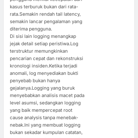
kasus terburuk bukan dari rata-
rata.Semakin rendah tail latency,
semakin lancar pengalaman yang
diterima pengguna.
Di sisi lain logging menangkap
jejak detail setiap peristiwa.Log
terstruktur memungkinkan
pencarian cepat dan rekonstruksi
kronologi insiden.Ketika terjadi
anomali, log menyediakan bukti
penyebab bukan hanya
gejalanya.Logging yang buruk
menyebabkan analisis macet pada
level asumsi, sedangkan logging
yang baik mempercepat root
cause analysis tanpa menebak-
nebak.Ini yang membuat logging
bukan sekadar kumpulan catatan,