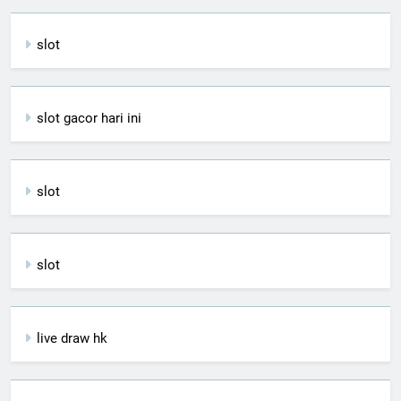
slot
slot gacor hari ini
slot
slot
live draw hk