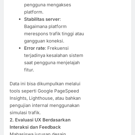
pengguna mengakses
platform.
Stabilitas server
:
Bagaimana platform
merespons trafik tinggi atau
gangguan koneksi.
Error rate
: Frekuensi
terjadinya kesalahan sistem
saat pengguna menjelajah
fitur.
Data ini bisa dikumpulkan melalui
tools seperti Google PageSpeed
Insights, Lighthouse, atau bahkan
pengujian internal menggunakan
simulasi trafik.
2. Evaluasi UX Berdasarkan
Interaksi dan Feedback
Mahasiswa jurusan desain