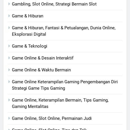
Gambling, Slot Online, Strategi Bermain Slot
Game & Hiburan
Game & Hiburan, Fantasi & Petualangan, Dunia Online,
Eksplorasi Digital
Game & Teknologi
Game Online & Desain Interaktif
Game Online & Waktu Bermain
Game Online Keterampilan Gaming Pengembangan Diri
Strategi Game Tips Gaming
Game Online, Keterampilan Bermain, Tips Gaming,
Gaming Mentalitas
Game Online, Slot Online, Permainan Judi