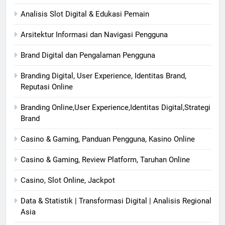
Analisis Slot Digital & Edukasi Pemain
Arsitektur Informasi dan Navigasi Pengguna
Brand Digital dan Pengalaman Pengguna
Branding Digital, User Experience, Identitas Brand,
Reputasi Online
Branding Online,User Experience,Identitas Digital,Strategi
Brand
Casino & Gaming, Panduan Pengguna, Kasino Online
Casino & Gaming, Review Platform, Taruhan Online
Casino, Slot Online, Jackpot
Data & Statistik | Transformasi Digital | Analisis Regional
Asia