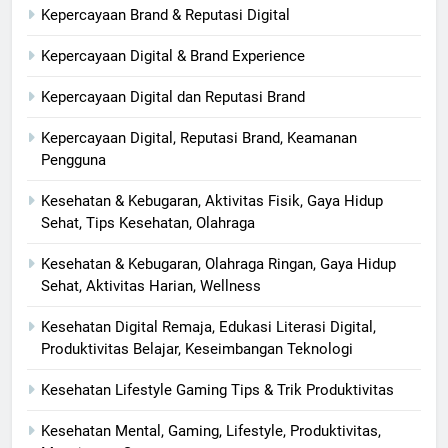
Kepercayaan Brand & Reputasi Digital
Kepercayaan Digital & Brand Experience
Kepercayaan Digital dan Reputasi Brand
Kepercayaan Digital, Reputasi Brand, Keamanan
Pengguna
Kesehatan & Kebugaran, Aktivitas Fisik, Gaya Hidup
Sehat, Tips Kesehatan, Olahraga
Kesehatan & Kebugaran, Olahraga Ringan, Gaya Hidup
Sehat, Aktivitas Harian, Wellness
Kesehatan Digital Remaja, Edukasi Literasi Digital,
Produktivitas Belajar, Keseimbangan Teknologi
Kesehatan Lifestyle Gaming Tips & Trik Produktivitas
Kesehatan Mental, Gaming, Lifestyle, Produktivitas,