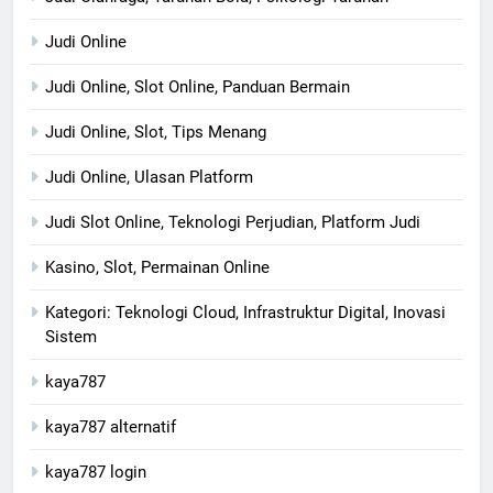
Judi Online
Judi Online, Slot Online, Panduan Bermain
Judi Online, Slot, Tips Menang
Judi Online, Ulasan Platform
Judi Slot Online, Teknologi Perjudian, Platform Judi
Kasino, Slot, Permainan Online
Kategori: Teknologi Cloud, Infrastruktur Digital, Inovasi
Sistem
kaya787
kaya787 alternatif
kaya787 login