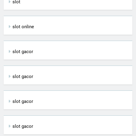
slot
slot online
slot gacor
slot gacor
slot gacor
slot gacor