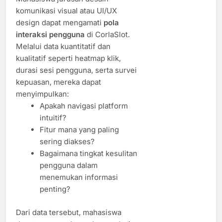
komunikasi visual atau UI/UX
design dapat mengamati
pola
interaksi pengguna
di CorlaSlot.
Melalui data kuantitatif dan
kualitatif seperti heatmap klik,
durasi sesi pengguna, serta survei
kepuasan, mereka dapat
menyimpulkan:
Apakah navigasi platform
intuitif?
Fitur mana yang paling
sering diakses?
Bagaimana tingkat kesulitan
pengguna dalam
menemukan informasi
penting?
Dari data tersebut, mahasiswa