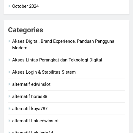
October 2024
Categories
Akses Digital, Brand Experience, Panduan Pengguna
Modern
Akses Lintas Perangkat dan Teknologi Digital
Akses Login & Stabilitas Sistem
alternatif edwinslot
alternatif horas88
alternatif kaya787
alternatif link edwinslot
alternatif link laris4d