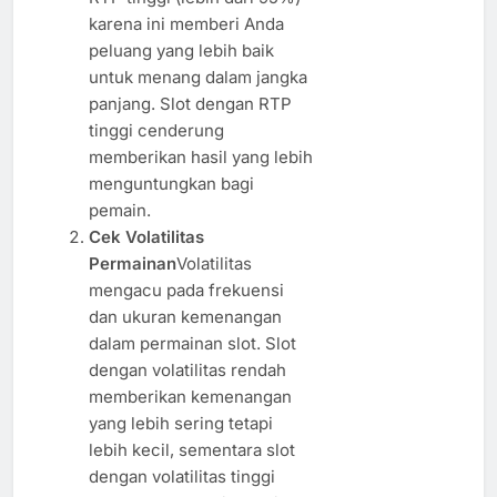
karena ini memberi Anda
peluang yang lebih baik
untuk menang dalam jangka
panjang. Slot dengan RTP
tinggi cenderung
memberikan hasil yang lebih
menguntungkan bagi
pemain.
Cek Volatilitas
Permainan
Volatilitas
mengacu pada frekuensi
dan ukuran kemenangan
dalam permainan slot. Slot
dengan volatilitas rendah
memberikan kemenangan
yang lebih sering tetapi
lebih kecil, sementara slot
dengan volatilitas tinggi