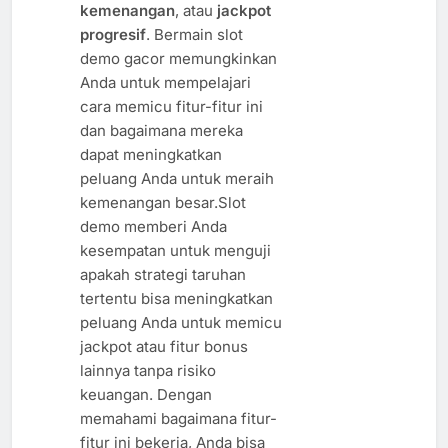
kemenangan
, atau
jackpot
progresif
. Bermain slot
demo gacor memungkinkan
Anda untuk mempelajari
cara memicu fitur-fitur ini
dan bagaimana mereka
dapat meningkatkan
peluang Anda untuk meraih
kemenangan besar.Slot
demo memberi Anda
kesempatan untuk menguji
apakah strategi taruhan
tertentu bisa meningkatkan
peluang Anda untuk memicu
jackpot atau fitur bonus
lainnya tanpa risiko
keuangan. Dengan
memahami bagaimana fitur-
fitur ini bekerja, Anda bisa