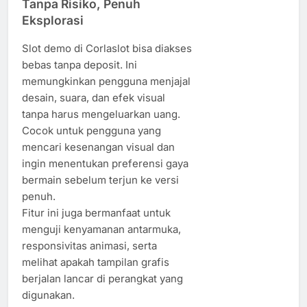
Tanpa Risiko, Penuh
Eksplorasi
Slot demo di Corlaslot bisa diakses
bebas tanpa deposit. Ini
memungkinkan pengguna menjajal
desain, suara, dan efek visual
tanpa harus mengeluarkan uang.
Cocok untuk pengguna yang
mencari kesenangan visual dan
ingin menentukan preferensi gaya
bermain sebelum terjun ke versi
penuh.
Fitur ini juga bermanfaat untuk
menguji kenyamanan antarmuka,
responsivitas animasi, serta
melihat apakah tampilan grafis
berjalan lancar di perangkat yang
digunakan.