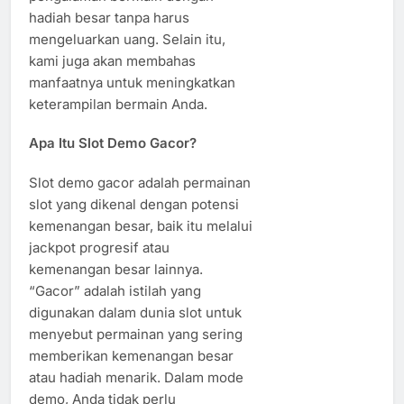
hadiah besar tanpa harus
mengeluarkan uang. Selain itu,
kami juga akan membahas
manfaatnya untuk meningkatkan
keterampilan bermain Anda.
Apa Itu Slot Demo Gacor?
Slot demo gacor adalah permainan
slot yang dikenal dengan potensi
kemenangan besar, baik itu melalui
jackpot progresif atau
kemenangan besar lainnya.
“Gacor” adalah istilah yang
digunakan dalam dunia slot untuk
menyebut permainan yang sering
memberikan kemenangan besar
atau hadiah menarik. Dalam mode
demo, Anda tidak perlu