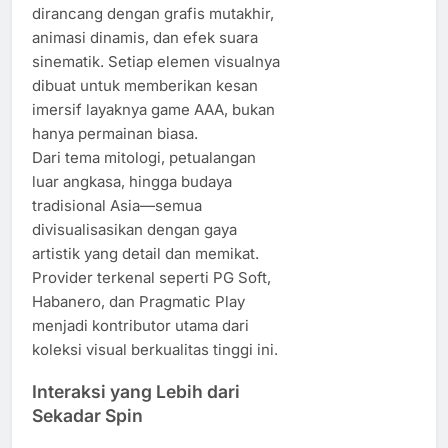
dirancang dengan grafis mutakhir,
animasi dinamis, dan efek suara
sinematik. Setiap elemen visualnya
dibuat untuk memberikan kesan
imersif layaknya game AAA, bukan
hanya permainan biasa.
Dari tema mitologi, petualangan
luar angkasa, hingga budaya
tradisional Asia—semua
divisualisasikan dengan gaya
artistik yang detail dan memikat.
Provider terkenal seperti PG Soft,
Habanero, dan Pragmatic Play
menjadi kontributor utama dari
koleksi visual berkualitas tinggi ini.
Interaksi yang Lebih dari
Sekadar Spin