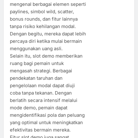
mengenal berbagai elemen seperti
paylines, simbol wild, scatter,
bonus rounds, dan fitur lainnya
tanpa risiko kehilangan modal.
Dengan begitu, mereka dapat lebih
percaya diri ketika mulai bermain
menggunakan uang asli.
Selain itu, slot demo memberikan
ruang bagi pemain untuk
mengasah strategi. Berbagai
pendekatan taruhan dan
pengelolaan modal dapat diuji
coba tanpa tekanan. Dengan
berlatih secara intensif melalui
mode demo, pemain dapat
mengidentifikasi pola dan peluang
yang optimal untuk meningkatkan
efektivitas bermain mereka.
Fitur slot demo juga sangat