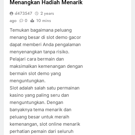
Menangkan Hadiah Menarik
d473547
2 years
ago
0
10 mins
Temukan bagaimana peluang
menang besar di slot demo gacor
dapat memberi Anda pengalaman
menyenangkan tanpa risiko.
Pelajari cara bermain dan
maksimalkan kemenangan dengan
bermain slot demo yang
menguntungkan.
Slot adalah salah satu permainan
kasino yang paling seru dan
menguntungkan. Dengan
banyaknya tema menarik dan
peluang besar untuk meraih
kemenangan, slot online menarik
perhatian pemain dari seluruh