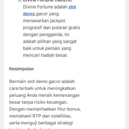
Divine Fortune adalah
slot
demo
gacor yang
menawarkan jackpot
progresif dan putaran gratis
dengan pengganda. Ini
adalah pilihan yang sangat
baik untuk pemain yang
mencari hadiah besar.
Kesimpulan
Bermain slot demo gacor adalah
cara terbaik untuk meningkatkan
peluang Anda meraih kemenangan
besar tanpa risiko keuangan.
Dengan memanfaatkan fitur bonus,
memahami RTP dan volatilitas,
serta menguji berbagai strategi