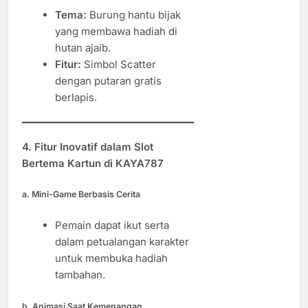
Tema:
Burung hantu bijak
yang membawa hadiah di
hutan ajaib.
Fitur:
Simbol Scatter
dengan putaran gratis
berlapis.
4.
Fitur Inovatif dalam Slot
Bertema Kartun di KAYA787
a.
Mini-Game Berbasis Cerita
Pemain dapat ikut serta
dalam petualangan karakter
untuk membuka hadiah
tambahan.
b.
Animasi Saat Kemenangan