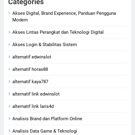
Categories
Akses Digital, Brand Experience, Panduan Pengguna
Modern
Akses Lintas Perangkat dan Teknologi Digital
Akses Login & Stabilitas Sistem
alternatif edwinslot
alternatif horas88
alternatif kaya787
alternatif link edwinslot
alternatif link laris4d
Analisis Brand dan Platform Online
Analisis Data Game & Teknologi