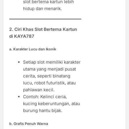
slot bertema kartun lebih
hidup dan menarik.
2.
Ciri Khas Slot Bertema Kartun
di KAYA787
a.
Karakter Lucu dan Ikonik
Setiap slot memiliki karakter
utama yang menjadi pusat
cerita, seperti binatang
lucu, robot futuristik, atau
pahlawan kecil.
Contoh: Kelinci ceria,
kucing keberuntungan, atau
burung hantu bijak.
b.
Grafis Penuh Warna