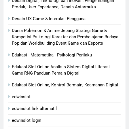
Desain Digital, Teknologi dan Inovasi, Pengembangan
Produk, User Experience, Desain Antarmuka
Desain UX Game & Interaksi Pengguna
Dunia Pokémon & Anime Jepang Strategi Game &
Kompetisi Psikologi Karakter dan Pembelajaran Budaya
Pop dan Worldbuilding Event Game dan Esports
Edukasi · Matematika · Psikologi Perilaku
Edukasi Slot Online Analisis Sistem Digital Literasi
Game RNG Panduan Pemain Digital
Edukasi Slot Online, Kontrol Bermain, Keamanan Digital
edwinslot
edwinslot link alternatif
edwinslot login