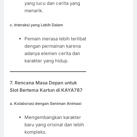
yang lucu dan cerita yang
menarik.
c.
Interaksi yang Lebih Dalam
Pemain merasa lebih terlibat
dengan permainan karena
adanya elemen cerita dan
karakter yang hidup.
7.
Rencana Masa Depan untuk
Slot Bertema Kartun di KAYA787
a.
Kolaborasi dengan Seniman Animasi
Mengembangkan karakter
baru yang orisinal dan lebih
kompleks.