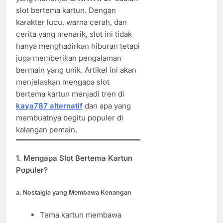
slot bertema kartun. Dengan
karakter lucu, warna cerah, dan
cerita yang menarik, slot ini tidak
hanya menghadirkan hiburan tetapi
juga memberikan pengalaman
bermain yang unik. Artikel ini akan
menjelaskan mengapa slot
bertema kartun menjadi tren di
kaya787 alternatif
dan apa yang
membuatnya begitu populer di
kalangan pemain.
1.
Mengapa Slot Bertema Kartun
Populer?
a.
Nostalgia yang Membawa Kenangan
Tema kartun membawa