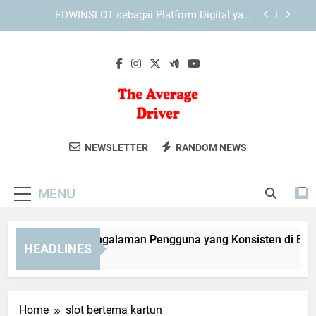
Skip
LEBAH4D sebagai Platform Digital yang Fleksibel
to
di Berbagai Perangkat
content
KAYA787 dan Pentingnya Pengalaman Akses yang
Stabil
LEBAH4D dan Pengalaman Pengguna yang
Konsisten di Berbagai Layar
EDWINSLOT sebagai Platform Digital yang
Fleksibel di Berbagai Perangkat
The Average
Baca Panduan Dan Tips Mengemudi Di
LEBAH4D sebagai Platform Digital yang Fleksibel
NEWSLETTER
RANDOM NEWS
di Berbagai Perangkat
Driver
The Average Driver. Untuk Pengemudi
KAYA787 dan Pentingnya Pengalaman Akses yang
Baru Hingga Berpengalaman.
Stabil
MENU
EBAH4D dan Pengalaman Pengguna yang Konsisten di Berbaga
HEADLINES
Weeks Ago
Home
slot bertema kartun