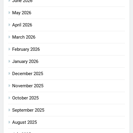
June 2026
May 2026
April 2026
March 2026
February 2026
January 2026
December 2025
November 2025
October 2025
September 2025
August 2025