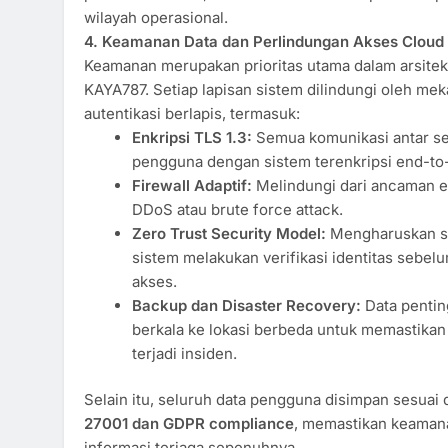
wilayah operasional.
4. Keamanan Data dan Perlindungan Akses Clou
Keamanan merupakan prioritas utama dalam arsitek
KAYA787. Setiap lapisan sistem dilindungi oleh me
autentikasi berlapis, termasuk:
Enkripsi TLS 1.3:
Semua komunikasi antar se
pengguna dengan sistem terenkripsi end-to
Firewall Adaptif:
Melindungi dari ancaman ek
DDoS atau brute force attack.
Zero Trust Security Model:
Mengharuskan se
sistem melakukan verifikasi identitas sebe
akses.
Backup dan Disaster Recovery:
Data penting
berkala ke lokasi berbeda untuk memastikan
terjadi insiden.
Selain itu, seluruh data pengguna disimpan sesuai
27001 dan GDPR compliance
, memastikan keamana
informasi terjaga sepenuhnya.