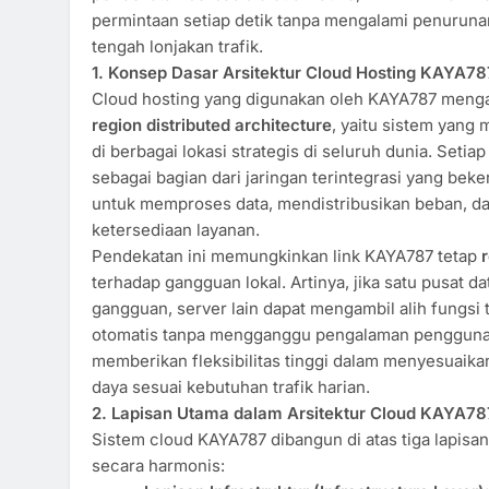
permintaan setiap detik tanpa mengalami penurunan
tengah lonjakan trafik.
1. Konsep Dasar Arsitektur Cloud Hosting KAYA78
Cloud hosting yang digunakan oleh KAYA787 men
region distributed architecture
, yaitu sistem yang
di berbagai lokasi strategis di seluruh dunia. Setia
sebagai bagian dari jaringan terintegrasi yang beke
untuk memproses data, mendistribusikan beban, d
ketersediaan layanan.
Pendekatan ini memungkinkan link KAYA787 tetap
terhadap gangguan lokal. Artinya, jika satu pusat d
gangguan, server lain dapat mengambil alih fungsi 
otomatis tanpa mengganggu pengalaman pengguna.
memberikan fleksibilitas tinggi dalam menyesuaika
daya sesuai kebutuhan trafik harian.
2. Lapisan Utama dalam Arsitektur Cloud KAYA78
Sistem cloud KAYA787 dibangun di atas tiga lapisa
secara harmonis: