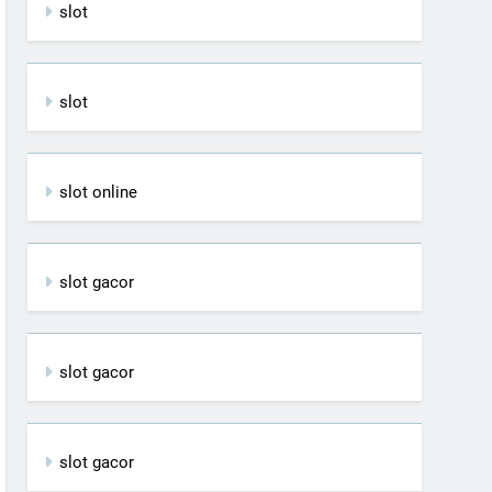
slot
slot
slot online
slot gacor
slot gacor
slot gacor