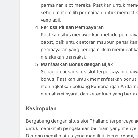
permainan slot mereka. Pastikan untuk memer
sebelum memilih permainan untuk memasti
yang adil.
Periksa Pilihan Pembayaran
Pastikan situs menawarkan metode pembaya
cepat, baik untuk setoran maupun penarikan.
pembayaran yang beragam akan memudahka
melakukan transaksi.
Manfaatkan Bonus dengan Bijak
Sebagian besar situs slot terpercaya menaw
bonus. Pastikan untuk memanfaatkan bonus 
meningkatkan peluang kemenangan Anda, n
memahami syarat dan ketentuan yang berlak
Kesimpulan
Bergabung dengan situs slot Thailand terpercaya ad
untuk menikmati pengalaman bermain yang menye
Dengan memilih situs yang memiliki lisensi resmi, 