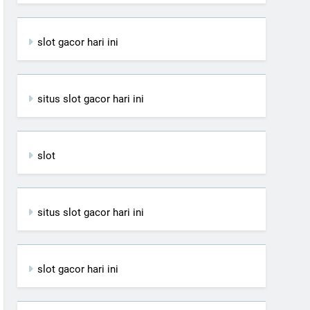
slot gacor hari ini
situs slot gacor hari ini
slot
situs slot gacor hari ini
slot gacor hari ini