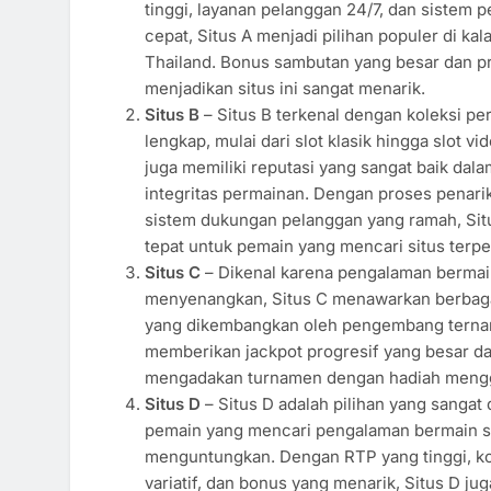
tinggi, layanan pelanggan 24/7, dan sistem
cepat, Situs A menjadi pilihan populer di ka
Thailand. Bonus sambutan yang besar dan p
menjadikan situs ini sangat menarik.
Situs B
– Situs B terkenal dengan koleksi pe
lengkap, mulai dari slot klasik hingga slot vi
juga memiliki reputasi yang sangat baik dal
integritas permainan. Dengan proses penari
sistem dukungan pelanggan yang ramah, Situ
tepat untuk pemain yang mencari situs terpe
Situs C
– Dikenal karena pengalaman bermai
menyenangkan, Situs C menawarkan berbaga
yang dikembangkan oleh pengembang ternama
memberikan jackpot progresif yang besar dan
mengadakan turnamen dengan hadiah mengg
Situs D
– Situs D adalah pilihan yang sangat 
pemain yang mencari pengalaman bermain sl
menguntungkan. Dengan RTP yang tinggi, ko
variatif, dan bonus yang menarik, Situs D j