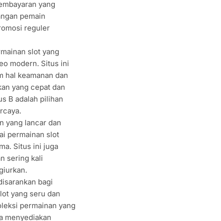
 pembayaran yang
langan pemain
romosi reguler
rmainan slot yang
deo modern. Situs ini
am hal keamanan dan
kan yang cepat dan
s B adalah pilihan
rcaya.
n yang lancar dan
i permainan slot
. Situs ini juga
 sering kali
iurkan.
disarankan bagi
ot yang seru dan
leksi permainan yang
uga menyediakan