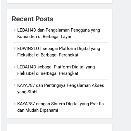
Recent Posts
LEBAH4D dan Pengalaman Pengguna yang
Konsisten di Berbagai Layar
EDWINSLOT sebagai Platform Digital yang
Fleksibel di Berbagai Perangkat
LEBAH4D sebagai Platform Digital yang
Fleksibel di Berbagai Perangkat
KAYA787 dan Pentingnya Pengalaman Akses
yang Stabil
KAYA787 dengan Sistem Digital yang Praktis
dan Mudah Dipahami