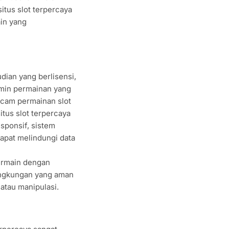
itus slot terpercaya
in yang
udian yang berlisensi,
jamin permainan yang
acam permainan slot
itus slot terpercaya
ponsif, sistem
apat melindungi data
bermain dengan
ingkungan yang aman
atau manipulasi.