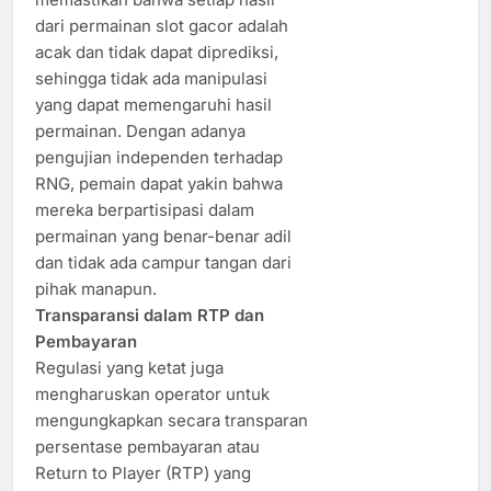
dari permainan slot gacor adalah
acak dan tidak dapat diprediksi,
sehingga tidak ada manipulasi
yang dapat memengaruhi hasil
permainan. Dengan adanya
pengujian independen terhadap
RNG, pemain dapat yakin bahwa
mereka berpartisipasi dalam
permainan yang benar-benar adil
dan tidak ada campur tangan dari
pihak manapun.
Transparansi dalam RTP dan
Pembayaran
Regulasi yang ketat juga
mengharuskan operator untuk
mengungkapkan secara transparan
persentase pembayaran atau
Return to Player (RTP) yang