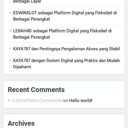
Berbagai Layar
EDWINSLOT sebagai Platform Digital yang Fleksibel di
Berbagai Perangkat
LEBAH4D sebagai Platform Digital yang Fleksibel di
Berbagai Perangkat
KAYA787 dan Pentingnya Pengalaman Akses yang Stabil
KAYA787 dengan Sistem Digital yang Praktis dan Mudah
Dipahami
Recent Comments
A WordPress Commenter
on
Hello world!
Archives