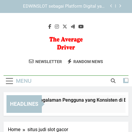
Skip
LEBAH4D sebagai Platform Digital yang Fleksibel
to
di Berbagai Perangkat
content
KAYA787 dan Pentingnya Pengalaman Akses yang
Stabil
LEBAH4D dan Pengalaman Pengguna yang
Konsisten di Berbagai Layar
EDWINSLOT sebagai Platform Digital yang
Fleksibel di Berbagai Perangkat
The Average
Baca Panduan Dan Tips Mengemudi Di
LEBAH4D sebagai Platform Digital yang Fleksibel
NEWSLETTER
RANDOM NEWS
di Berbagai Perangkat
Driver
The Average Driver. Untuk Pengemudi
KAYA787 dan Pentingnya Pengalaman Akses yang
Baru Hingga Berpengalaman.
Stabil
MENU
BAH4D dan Pengalaman Pengguna yang Konsisten di Berbaga
HEADLINES
Weeks Ago
Home
situs judi slot gacor