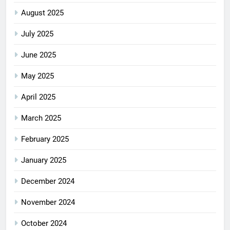
August 2025
July 2025
June 2025
May 2025
April 2025
March 2025
February 2025
January 2025
December 2024
November 2024
October 2024