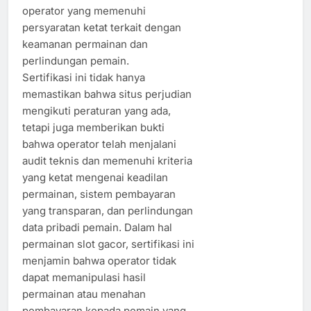
operator yang memenuhi
persyaratan ketat terkait dengan
keamanan permainan dan
perlindungan pemain.
Sertifikasi ini tidak hanya
memastikan bahwa situs perjudian
mengikuti peraturan yang ada,
tetapi juga memberikan bukti
bahwa operator telah menjalani
audit teknis dan memenuhi kriteria
yang ketat mengenai keadilan
permainan, sistem pembayaran
yang transparan, dan perlindungan
data pribadi pemain. Dalam hal
permainan slot gacor, sertifikasi ini
menjamin bahwa operator tidak
dapat memanipulasi hasil
permainan atau menahan
pembayaran kepada pemain yang