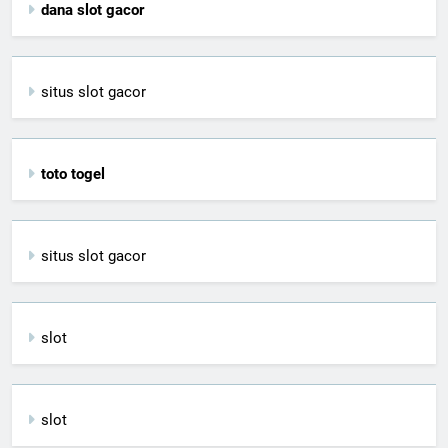
dana slot gacor
situs slot gacor
toto togel
situs slot gacor
slot
slot