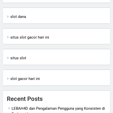
slot dana
situs slot gacor hari ini
situs slot
slot gacor hari ini
Recent Posts
LEBAH4D dan Pengalaman Pengguna yang Konsisten di