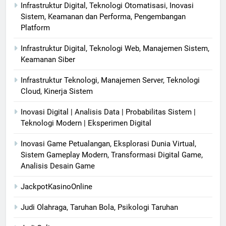
Infrastruktur Digital, Teknologi Otomatisasi, Inovasi
Sistem, Keamanan dan Performa, Pengembangan
Platform
Infrastruktur Digital, Teknologi Web, Manajemen Sistem,
Keamanan Siber
Infrastruktur Teknologi, Manajemen Server, Teknologi
Cloud, Kinerja Sistem
Inovasi Digital | Analisis Data | Probabilitas Sistem |
Teknologi Modern | Eksperimen Digital
Inovasi Game Petualangan, Eksplorasi Dunia Virtual,
Sistem Gameplay Modern, Transformasi Digital Game,
Analisis Desain Game
JackpotKasinoOnline
Judi Olahraga, Taruhan Bola, Psikologi Taruhan