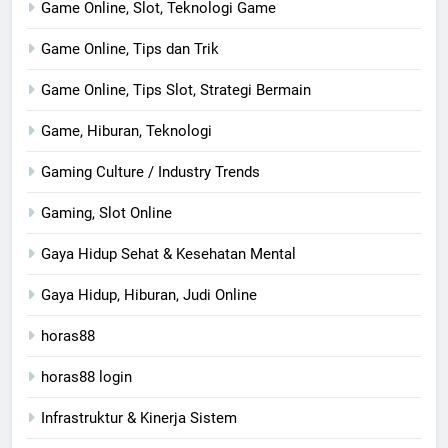
Game Online, Slot, Teknologi Game
Game Online, Tips dan Trik
Game Online, Tips Slot, Strategi Bermain
Game, Hiburan, Teknologi
Gaming Culture / Industry Trends
Gaming, Slot Online
Gaya Hidup Sehat & Kesehatan Mental
Gaya Hidup, Hiburan, Judi Online
horas88
horas88 login
Infrastruktur & Kinerja Sistem