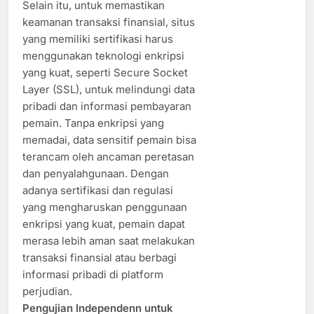
Selain itu, untuk memastikan
keamanan transaksi finansial, situs
yang memiliki sertifikasi harus
menggunakan teknologi enkripsi
yang kuat, seperti Secure Socket
Layer (SSL), untuk melindungi data
pribadi dan informasi pembayaran
pemain. Tanpa enkripsi yang
memadai, data sensitif pemain bisa
terancam oleh ancaman peretasan
dan penyalahgunaan. Dengan
adanya sertifikasi dan regulasi
yang mengharuskan penggunaan
enkripsi yang kuat, pemain dapat
merasa lebih aman saat melakukan
transaksi finansial atau berbagi
informasi pribadi di platform
perjudian.
Pengujian Independenn untuk