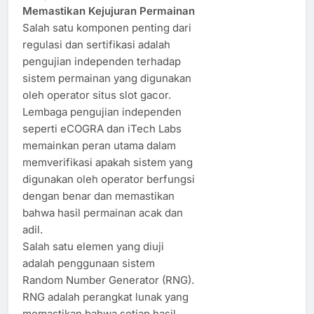
Memastikan Kejujuran Permainan
Salah satu komponen penting dari
regulasi dan sertifikasi adalah
pengujian independen terhadap
sistem permainan yang digunakan
oleh operator situs slot gacor.
Lembaga pengujian independen
seperti eCOGRA dan iTech Labs
memainkan peran utama dalam
memverifikasi apakah sistem yang
digunakan oleh operator berfungsi
dengan benar dan memastikan
bahwa hasil permainan acak dan
adil.
Salah satu elemen yang diuji
adalah penggunaan sistem
Random Number Generator (RNG).
RNG adalah perangkat lunak yang
memastikan bahwa setiap hasil