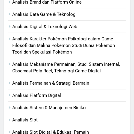
Analisis Brand dan Platform Online
Analisis Data Game & Teknologi
Analisis Digital & Teknologi Web
Analisis Karakter Pokémon Psikologi dalam Game
Filosofi dan Makna Pokémon Studi Dunia Pokémon
Teori dan Spekulasi Pokémon
Analisis Mekanisme Permainan, Studi Sistem Internal,
Observasi Pola Reel, Teknologi Game Digital
Analisis Permainan & Strategi Bermain
Analisis Platform Digital
Analisis Sistem & Manajemen Risiko
Analisis Slot
Analisis Slot Digital & Edukasi Pemain