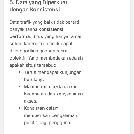
5. Data yang Diperkuat
dengan Konsistensi
Data trafik yang baik tidak berarti
banyak tanpa
konsistensi
performa
. Situs yang hanya ramai
sehari karena tren tidak dapat
dikategorikan gacor secara
objektif. Yang membedakan adalah
apakah situs tersebut:
Terus mendapat kunjungan
berulang.
Mampu mempertahankan
kecepatan dan kenyamanan
akses.
Konsisten dalam
memberikan pengalaman
positif bagi pengguna.