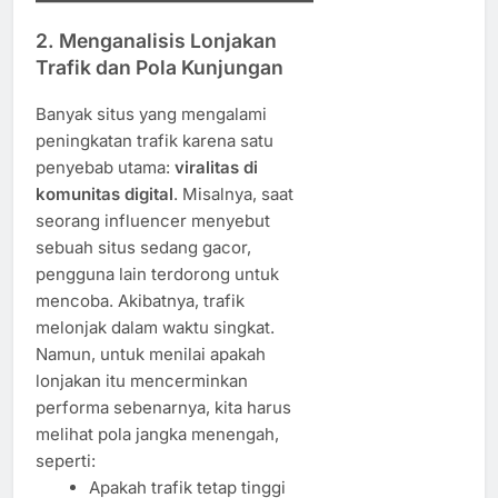
2. Menganalisis Lonjakan
Trafik dan Pola Kunjungan
Banyak situs yang mengalami
peningkatan trafik karena satu
penyebab utama:
viralitas di
komunitas digital
. Misalnya, saat
seorang influencer menyebut
sebuah situs sedang gacor,
pengguna lain terdorong untuk
mencoba. Akibatnya, trafik
melonjak dalam waktu singkat.
Namun, untuk menilai apakah
lonjakan itu mencerminkan
performa sebenarnya, kita harus
melihat pola jangka menengah,
seperti:
Apakah trafik tetap tinggi