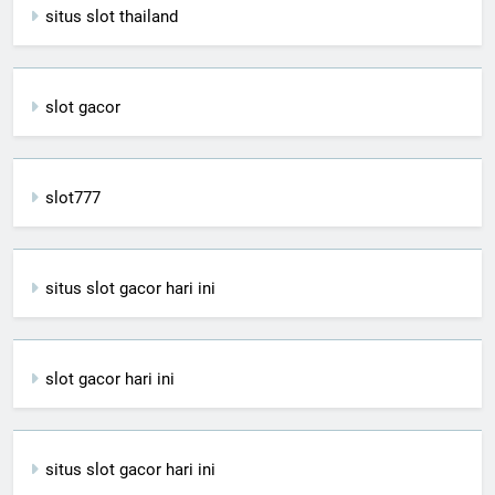
situs slot thailand
slot gacor
slot777
situs slot gacor hari ini
slot gacor hari ini
situs slot gacor hari ini