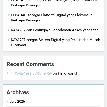
Berbagai Perangkat
LEBAH4D sebagai Platform Digital yang Fleksibel di
Berbagai Perangkat
KAYA787 dan Pentingnya Pengalaman Akses yang Stabil
KAYA787 dengan Sistem Digital yang Praktis dan Mudah
Dipahami
Recent Comments
A WordPress Commenter
on
Hello world!
Archives
July 2026