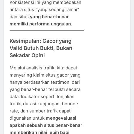
Konsistensi ini yang membedakan
antara situs “yang sedang ramai”
dan situs
yang benar-benar
memiliki performa unggulan
.
Kesimpulan: Gacor yang
Valid Butuh Bukti, Bukan
Sekadar Opini
Melalui analisis trafik, kita dapat
menyaring klaim situs gacor yang
hanya berdasarkan testimoni dari
yang benar-benar terbukti secara
data. Indikator seperti lonjakan
trafik, durasi kunjungan, bounce
rate, dan sumber trafik dapat
digunakan untuk
mengevaluasi
apakah sebuah situs benar-benar
memberikan nilai lebih bagi