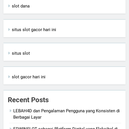
slot dana
situs slot gacor hari ini
situs slot
slot gacor hari ini
Recent Posts
LEBAH4D dan Pengalaman Pengguna yang Konsisten di
Berbagai Layar
EDWINSLOT sebagai Platform Digital yang Fleksibel di