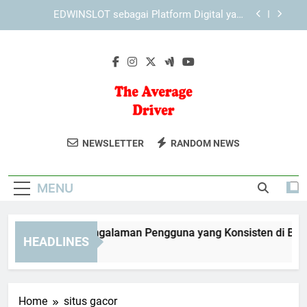
Skip
LEBAH4D sebagai Platform Digital yang Fleksibel
to
di Berbagai Perangkat
content
KAYA787 dan Pentingnya Pengalaman Akses yang
Stabil
LEBAH4D dan Pengalaman Pengguna yang
Konsisten di Berbagai Layar
EDWINSLOT sebagai Platform Digital yang
Fleksibel di Berbagai Perangkat
The Average
Baca Panduan Dan Tips Mengemudi Di
LEBAH4D sebagai Platform Digital yang Fleksibel
NEWSLETTER
RANDOM NEWS
di Berbagai Perangkat
Driver
The Average Driver. Untuk Pengemudi
KAYA787 dan Pentingnya Pengalaman Akses yang
Baru Hingga Berpengalaman.
Stabil
MENU
BAH4D dan Pengalaman Pengguna yang Konsisten di Berbaga
HEADLINES
Weeks Ago
Home
situs gacor