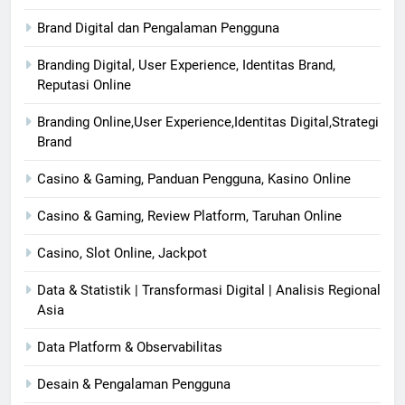
Brand Digital dan Pengalaman Pengguna
Branding Digital, User Experience, Identitas Brand,
Reputasi Online
Branding Online,User Experience,Identitas Digital,Strategi
Brand
Casino & Gaming, Panduan Pengguna, Kasino Online
Casino & Gaming, Review Platform, Taruhan Online
Casino, Slot Online, Jackpot
Data & Statistik | Transformasi Digital | Analisis Regional
Asia
Data Platform & Observabilitas
Desain & Pengalaman Pengguna