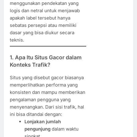
menggunakan pendekatan yang
logis dan netral untuk menjawab
apakah label tersebut hanya
sebatas persepsi atau memiliki
dasar yang bisa diukur secara
teknis.
1. Apa Itu Situs Gacor dalam
Konteks Trafik?
Situs yang disebut gacor biasanya
memperlihatkan performa yang
konsisten dan mampu memberikan
pengalaman pengguna yang
menyenangkan. Dari sisi trafik, hal
ini bisa ditandai dengan:
Lonjakan jumlah
pengunjung
dalam waktu
singkat.