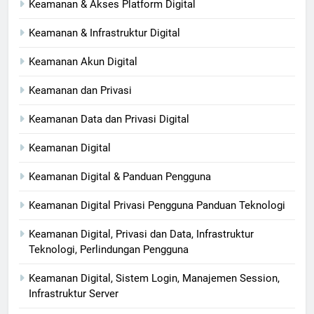
Keamanan & Akses Platform Digital
Keamanan & Infrastruktur Digital
Keamanan Akun Digital
Keamanan dan Privasi
Keamanan Data dan Privasi Digital
Keamanan Digital
Keamanan Digital & Panduan Pengguna
Keamanan Digital Privasi Pengguna Panduan Teknologi
Keamanan Digital, Privasi dan Data, Infrastruktur
Teknologi, Perlindungan Pengguna
Keamanan Digital, Sistem Login, Manajemen Session,
Infrastruktur Server