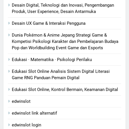
Desain Digital, Teknologi dan Inovasi, Pengembangan
Produk, User Experience, Desain Antarmuka
Desain UX Game & Interaksi Pengguna
Dunia Pokémon & Anime Jepang Strategi Game &
Kompetisi Psikologi Karakter dan Pembelajaran Budaya
Pop dan Worldbuilding Event Game dan Esports
Edukasi · Matematika · Psikologi Perilaku
Edukasi Slot Online Analisis Sistem Digital Literasi
Game RNG Panduan Pemain Digital
Edukasi Slot Online, Kontrol Bermain, Keamanan Digital
edwinslot
edwinslot link alternatif
edwinslot login