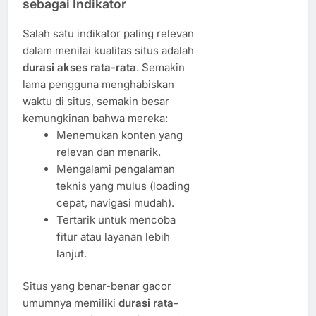
sebagai Indikator
Salah satu indikator paling relevan
dalam menilai kualitas situs adalah
durasi akses rata-rata
. Semakin
lama pengguna menghabiskan
waktu di situs, semakin besar
kemungkinan bahwa mereka:
Menemukan konten yang
relevan dan menarik.
Mengalami pengalaman
teknis yang mulus (loading
cepat, navigasi mudah).
Tertarik untuk mencoba
fitur atau layanan lebih
lanjut.
Situs yang benar-benar gacor
umumnya memiliki
durasi rata-