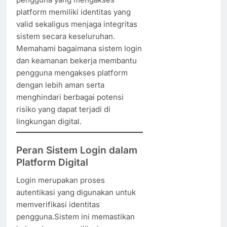
platform memiliki identitas yang
valid sekaligus menjaga integritas
sistem secara keseluruhan.
Memahami bagaimana sistem login
dan keamanan bekerja membantu
pengguna mengakses platform
dengan lebih aman serta
menghindari berbagai potensi
risiko yang dapat terjadi di
lingkungan digital.
Peran Sistem Login dalam
Platform Digital
Login merupakan proses
autentikasi yang digunakan untuk
memverifikasi identitas
pengguna.Sistem ini memastikan