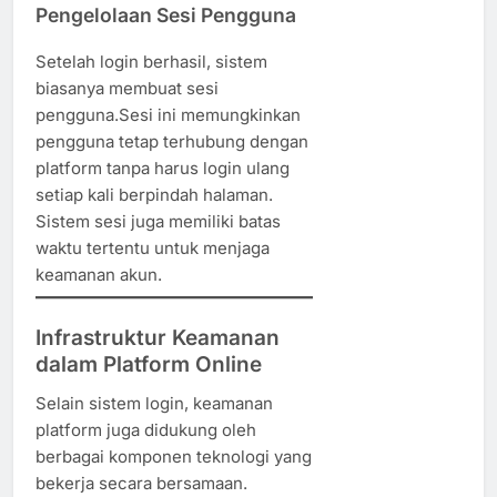
Pengelolaan Sesi Pengguna
Setelah login berhasil, sistem
biasanya membuat sesi
pengguna.Sesi ini memungkinkan
pengguna tetap terhubung dengan
platform tanpa harus login ulang
setiap kali berpindah halaman.
Sistem sesi juga memiliki batas
waktu tertentu untuk menjaga
keamanan akun.
Infrastruktur Keamanan
dalam Platform Online
Selain sistem login, keamanan
platform juga didukung oleh
berbagai komponen teknologi yang
bekerja secara bersamaan.