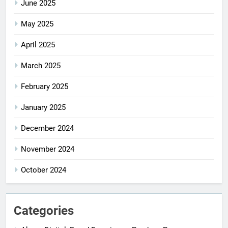
June 2025
May 2025
April 2025
March 2025
February 2025
January 2025
December 2024
November 2024
October 2024
Categories