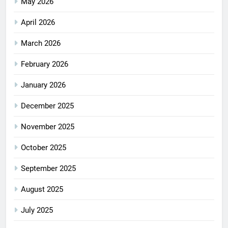
May 2026
April 2026
March 2026
February 2026
January 2026
December 2025
November 2025
October 2025
September 2025
August 2025
July 2025