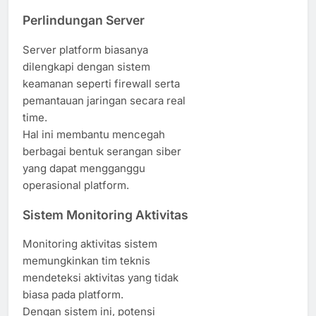
Perlindungan Server
Server platform biasanya
dilengkapi dengan sistem
keamanan seperti firewall serta
pemantauan jaringan secara real
time.
Hal ini membantu mencegah
berbagai bentuk serangan siber
yang dapat mengganggu
operasional platform.
Sistem Monitoring Aktivitas
Monitoring aktivitas sistem
memungkinkan tim teknis
mendeteksi aktivitas yang tidak
biasa pada platform.
Dengan sistem ini, potensi