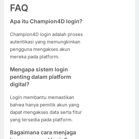
FAQ
Apa itu Champion4D login?
Champion4D login adalah proses
autentikasi yang memungkinkan
pengguna mengakses akun
mereka pada platform.
Mengapa sistem login
penting dalam platform
digital?
Login membantu memastikan
bahwa hanya pemilik akun yang
dapat mengakses data serta fitur
yang tersedia pada platform.
Bagaimana cara menjaga