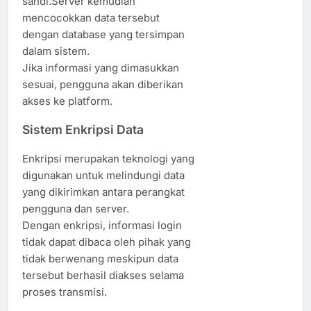
sandi.Server kemudian
mencocokkan data tersebut
dengan database yang tersimpan
dalam sistem.
Jika informasi yang dimasukkan
sesuai, pengguna akan diberikan
akses ke platform.
Sistem Enkripsi Data
Enkripsi merupakan teknologi yang
digunakan untuk melindungi data
yang dikirimkan antara perangkat
pengguna dan server.
Dengan enkripsi, informasi login
tidak dapat dibaca oleh pihak yang
tidak berwenang meskipun data
tersebut berhasil diakses selama
proses transmisi.