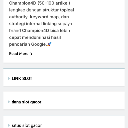
Champion4D (50–100 artikel)
lengkap dengan
struktur topical
authority, keyword map, dan
strategi internal linking
supaya
brand
Champion4D bisa lebih
cepat mendominasi hasil
pencarian Google
.
Read More
LINK SLOT
dana slot gacor
situs slot gacor