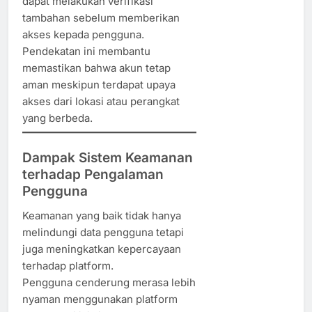
dapat melakukan verifikasi
tambahan sebelum memberikan
akses kepada pengguna.
Pendekatan ini membantu
memastikan bahwa akun tetap
aman meskipun terdapat upaya
akses dari lokasi atau perangkat
yang berbeda.
Dampak Sistem Keamanan
terhadap Pengalaman
Pengguna
Keamanan yang baik tidak hanya
melindungi data pengguna tetapi
juga meningkatkan kepercayaan
terhadap platform.
Pengguna cenderung merasa lebih
nyaman menggunakan platform