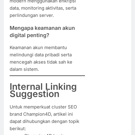
modern menggunakan enkripsi
data, monitoring aktivitas, serta
perlindungan server.
Mengapa keamanan akun
digital penting?
Keamanan akun membantu
melindungi data pribadi serta
mencegah akses tidak sah ke
dalam sistem.
Internal Linking
Suggestion
Untuk memperkuat cluster SEO
brand Champion4D, artikel ini
dapat dihubungkan dengan topik
berikut: