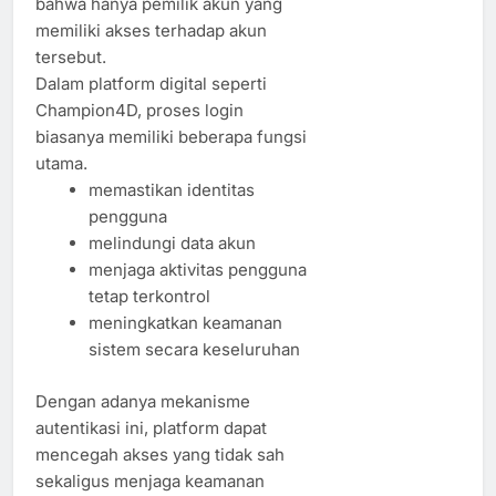
bahwa hanya pemilik akun yang
memiliki akses terhadap akun
tersebut.
Dalam platform digital seperti
Champion4D, proses login
biasanya memiliki beberapa fungsi
utama.
memastikan identitas
pengguna
melindungi data akun
menjaga aktivitas pengguna
tetap terkontrol
meningkatkan keamanan
sistem secara keseluruhan
Dengan adanya mekanisme
autentikasi ini, platform dapat
mencegah akses yang tidak sah
sekaligus menjaga keamanan