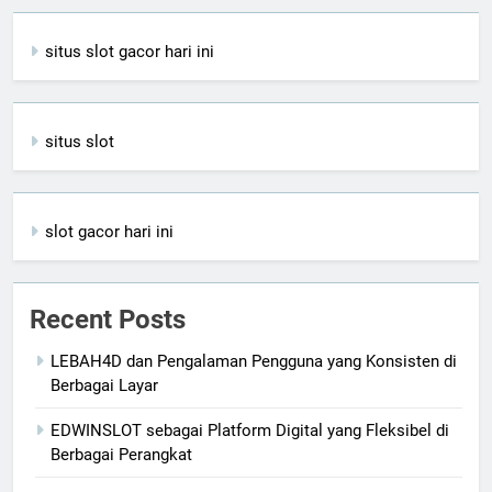
situs slot gacor hari ini
situs slot
slot gacor hari ini
Recent Posts
LEBAH4D dan Pengalaman Pengguna yang Konsisten di
Berbagai Layar
EDWINSLOT sebagai Platform Digital yang Fleksibel di
Berbagai Perangkat