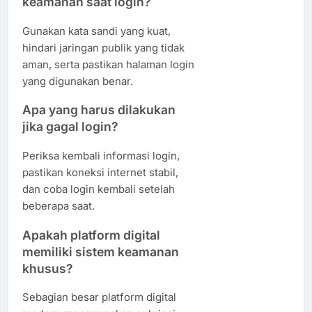
keamanan saat login?
Gunakan kata sandi yang kuat,
hindari jaringan publik yang tidak
aman, serta pastikan halaman login
yang digunakan benar.
Apa yang harus dilakukan
jika gagal login?
Periksa kembali informasi login,
pastikan koneksi internet stabil,
dan coba login kembali setelah
beberapa saat.
Apakah platform digital
memiliki sistem keamanan
khusus?
Sebagian besar platform digital