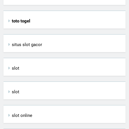
toto togel
situs slot gacor
slot
slot
slot online