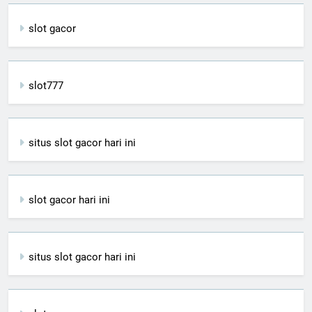
slot gacor
slot777
situs slot gacor hari ini
slot gacor hari ini
situs slot gacor hari ini