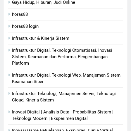
Gaya Hidup, Hiburan, Judi Online
horas88
horas88 login
Infrastruktur & Kinerja Sistem
Infrastruktur Digital, Teknologi Otomatisasi, Inovasi
Sistem, Keamanan dan Performa, Pengembangan
Platform
Infrastruktur Digital, Teknologi Web, Manajemen Sistem,
Keamanan Siber
Infrastruktur Teknologi, Manajemen Server, Teknologi
Cloud, Kinerja Sistem
Inovasi Digital | Analisis Data | Probabilitas Sistem |
Teknologi Modern | Eksperimen Digital
Inovasi Game Petualangan, Eksplorasi Dunia Virtual,