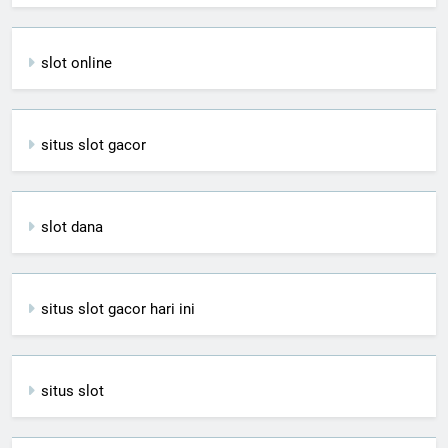
slot online
situs slot gacor
slot dana
situs slot gacor hari ini
situs slot