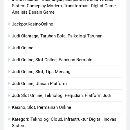
Sistem Gameplay Modern, Transformasi Digital Game,
Analisis Desain Game
JackpotKasinoOnline
Judi Olahraga, Taruhan Bola, Psikologi Taruhan
Judi Online
Judi Online, Slot Online, Panduan Bermain
Judi Online, Slot, Tips Menang
Judi Online, Ulasan Platform
Judi Slot Online, Teknologi Perjudian, Platform Judi
Kasino, Slot, Permainan Online
Kategori: Teknologi Cloud, Infrastruktur Digital, Inovasi
Sistem