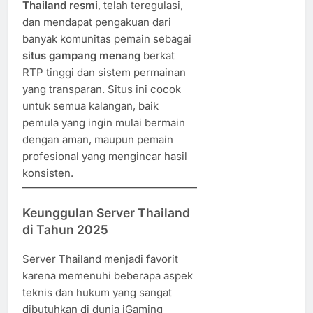
Thailand resmi
, telah teregulasi,
dan mendapat pengakuan dari
banyak komunitas pemain sebagai
situs gampang menang
berkat
RTP tinggi dan sistem permainan
yang transparan. Situs ini cocok
untuk semua kalangan, baik
pemula yang ingin mulai bermain
dengan aman, maupun pemain
profesional yang mengincar hasil
konsisten.
Keunggulan Server Thailand
di Tahun 2025
Server Thailand menjadi favorit
karena memenuhi beberapa aspek
teknis dan hukum yang sangat
dibutuhkan di dunia iGaming