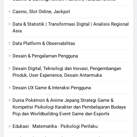
Casino, Slot Online, Jackpot
Data & Statistik | Transformasi Digital | Analisis Regional
Asia
Data Platform & Observabilitas
Desain & Pengalaman Pengguna
Desain Digital, Teknologi dan Inovasi, Pengembangan
Produk, User Experience, Desain Antarmuka
Desain UX Game & Interaksi Pengguna
Dunia Pokémon & Anime Jepang Strategi Game &
Kompetisi Psikologi Karakter dan Pembelajaran Budaya
Pop dan Worldbuilding Event Game dan Esports
Edukasi · Matematika · Psikologi Perilaku