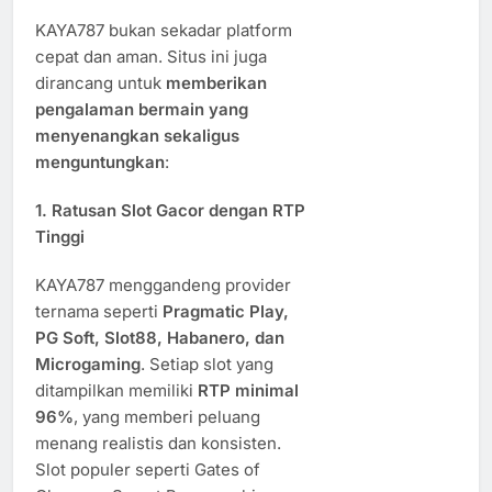
KAYA787 bukan sekadar platform
cepat dan aman. Situs ini juga
dirancang untuk
memberikan
pengalaman bermain yang
menyenangkan sekaligus
menguntungkan
:
1.
Ratusan Slot Gacor dengan RTP
Tinggi
KAYA787 menggandeng provider
ternama seperti
Pragmatic Play,
PG Soft, Slot88, Habanero, dan
Microgaming
. Setiap slot yang
ditampilkan memiliki
RTP minimal
96%
, yang memberi peluang
menang realistis dan konsisten.
Slot populer seperti Gates of