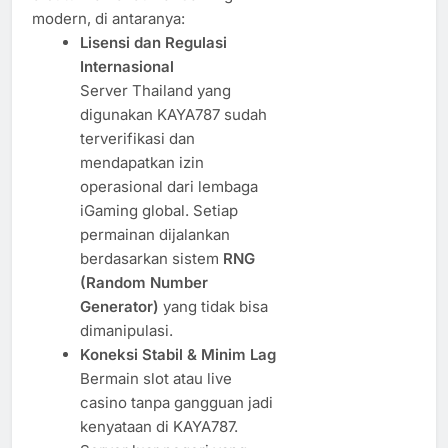
modern, di antaranya:
Lisensi dan Regulasi
Internasional
Server Thailand yang
digunakan KAYA787 sudah
terverifikasi dan
mendapatkan izin
operasional dari lembaga
iGaming global. Setiap
permainan dijalankan
berdasarkan sistem
RNG
(Random Number
Generator)
yang tidak bisa
dimanipulasi.
Koneksi Stabil & Minim Lag
Bermain slot atau live
casino tanpa gangguan jadi
kenyataan di KAYA787.