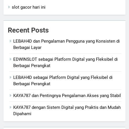
slot gacor hari ini
Recent Posts
LEBAH4D dan Pengalaman Pengguna yang Konsisten di
Berbagai Layar
EDWINSLOT sebagai Platform Digital yang Fleksibel di
Berbagai Perangkat
LEBAH4D sebagai Platform Digital yang Fleksibel di
Berbagai Perangkat
KAYA787 dan Pentingnya Pengalaman Akses yang Stabil
KAYA787 dengan Sistem Digital yang Praktis dan Mudah
Dipahami