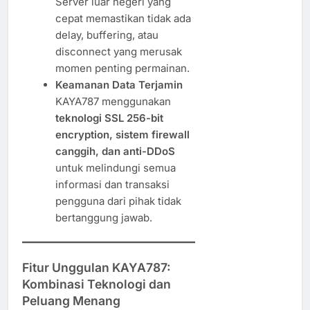
Server luar negeri yang
cepat memastikan tidak ada
delay, buffering, atau
disconnect yang merusak
momen penting permainan.
Keamanan Data Terjamin
KAYA787 menggunakan
teknologi SSL 256-bit
encryption, sistem firewall
canggih, dan anti-DDoS
untuk melindungi semua
informasi dan transaksi
pengguna dari pihak tidak
bertanggung jawab.
Fitur Unggulan KAYA787:
Kombinasi Teknologi dan
Peluang Menang