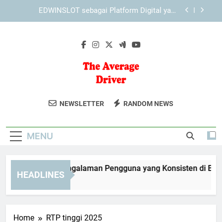
Skip
LEBAH4D sebagai Platform Digital yang Fleksibel
to
di Berbagai Perangkat
content
KAYA787 dan Pentingnya Pengalaman Akses yang
Stabil
LEBAH4D dan Pengalaman Pengguna yang
Konsisten di Berbagai Layar
EDWINSLOT sebagai Platform Digital yang
Fleksibel di Berbagai Perangkat
The Average
Baca Panduan Dan Tips Mengemudi Di
LEBAH4D sebagai Platform Digital yang Fleksibel
NEWSLETTER
RANDOM NEWS
di Berbagai Perangkat
Driver
The Average Driver. Untuk Pengemudi
KAYA787 dan Pentingnya Pengalaman Akses yang
Baru Hingga Berpengalaman.
Stabil
MENU
BAH4D dan Pengalaman Pengguna yang Konsisten di Berbaga
HEADLINES
Weeks Ago
Home
RTP tinggi 2025