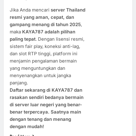
Jika Anda mencari
server Thailand
resmi yang aman, cepat, dan
gampang menang di tahun 2025
,
maka
KAYA787 adalah pilihan
paling tepat
. Dengan lisensi resmi,
sistem fair play, koneksi anti-lag,
dan slot RTP tinggi, platform ini
menjamin pengalaman bermain
yang menguntungkan dan
menyenangkan untuk jangka
panjang.
Daftar sekarang di KAYA787 dan
rasakan sendiri bedanya bermain
di server luar negeri yang benar-
benar terpercaya. Saatnya main
dengan tenang dan menang
dengan mudah!