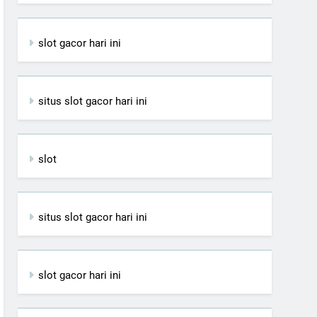
slot gacor hari ini
situs slot gacor hari ini
slot
situs slot gacor hari ini
slot gacor hari ini