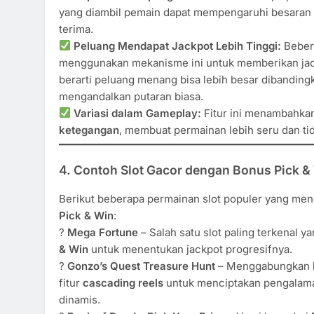
yang diambil pemain dapat mempengaruhi besaran
terima.
Peluang Mendapat Jackpot Lebih Tinggi:
Beber
menggunakan mekanisme ini untuk memberikan jack
berarti peluang menang bisa lebih besar dibanding
mengandalkan putaran biasa.
Variasi dalam Gameplay:
Fitur ini menambahk
ketegangan
, membuat permainan lebih seru dan ti
4. Contoh Slot Gacor dengan Bonus Pick &
Berikut beberapa permainan slot populer yang m
Pick & Win
:
?
Mega Fortune
– Salah satu slot paling terkenal ya
& Win
untuk menentukan jackpot progresifnya.
?
Gonzo’s Quest Treasure Hunt
– Menggabungkan
fitur
cascading reels
untuk menciptakan pengalam
dinamis.