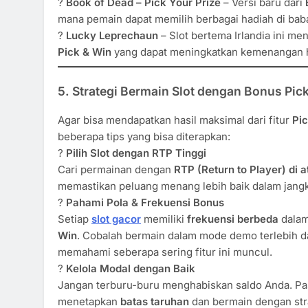
?
Book of Dead – Pick Your Prize
– Versi baru dari
mana pemain dapat memilih berbagai hadiah di bab
?
Lucky Leprechaun
– Slot bertema Irlandia ini 
Pick & Win
yang dapat meningkatkan kemenangan hi
5. Strategi Bermain Slot dengan Bonus Pic
Agar bisa mendapatkan hasil maksimal dari fitur
Pi
beberapa tips yang bisa diterapkan:
?
Pilih Slot dengan RTP Tinggi
Cari permainan dengan
RTP (Return to Player) di 
memastikan peluang menang lebih baik dalam jangk
?
Pahami Pola & Frekuensi Bonus
Setiap
slot gacor
memiliki
frekuensi berbeda
dalam
Win
. Cobalah bermain dalam mode demo terlebih d
memahami seberapa sering fitur ini muncul.
?
Kelola Modal dengan Baik
Jangan terburu-buru menghabiskan saldo Anda. Pa
menetapkan
batas taruhan
dan bermain dengan str