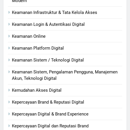
Modern
Keamanan Infrastruktur & Tata Kelola Akses
Keamanan Login & Autentikasi Digital
Keamanan Online
Keamanan Platform Digital
Keamanan Sistem / Teknologi Digital
Keamanan Sistem, Pengalaman Pengguna, Manajemen
Akun, Teknologi Digital
Kemudahan Akses Digital
Kepercayaan Brand & Reputasi Digital
Kepercayaan Digital & Brand Experience
Kepercayaan Digital dan Reputasi Brand