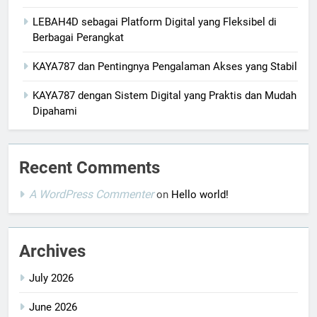
LEBAH4D sebagai Platform Digital yang Fleksibel di
Berbagai Perangkat
KAYA787 dan Pentingnya Pengalaman Akses yang Stabil
KAYA787 dengan Sistem Digital yang Praktis dan Mudah
Dipahami
Recent Comments
A WordPress Commenter
on
Hello world!
Archives
July 2026
June 2026