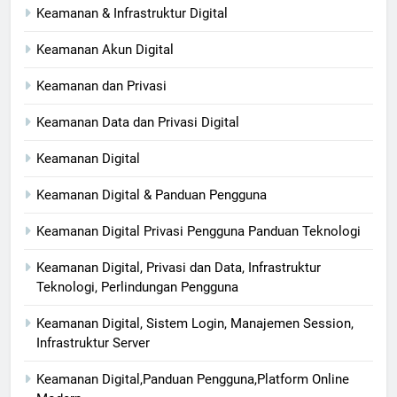
Keamanan & Infrastruktur Digital
Keamanan Akun Digital
Keamanan dan Privasi
Keamanan Data dan Privasi Digital
Keamanan Digital
Keamanan Digital & Panduan Pengguna
Keamanan Digital Privasi Pengguna Panduan Teknologi
Keamanan Digital, Privasi dan Data, Infrastruktur
Teknologi, Perlindungan Pengguna
Keamanan Digital, Sistem Login, Manajemen Session,
Infrastruktur Server
Keamanan Digital,Panduan Pengguna,Platform Online