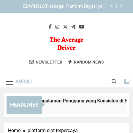
Skip
LEBAH4D sebagai Platform Digital yang Fleksibel
to
di Berbagai Perangkat
content
KAYA787 dan Pentingnya Pengalaman Akses yang
Stabil
LEBAH4D dan Pengalaman Pengguna yang
Konsisten di Berbagai Layar
EDWINSLOT sebagai Platform Digital yang
Fleksibel di Berbagai Perangkat
The Average
Baca Panduan Dan Tips Mengemudi Di
LEBAH4D sebagai Platform Digital yang Fleksibel
NEWSLETTER
RANDOM NEWS
di Berbagai Perangkat
Driver
The Average Driver. Untuk Pengemudi
KAYA787 dan Pentingnya Pengalaman Akses yang
Baru Hingga Berpengalaman.
Stabil
MENU
EBAH4D dan Pengalaman Pengguna yang Konsisten di Berbag
HEADLINES
 Weeks Ago
Home
platform slot terpercaya