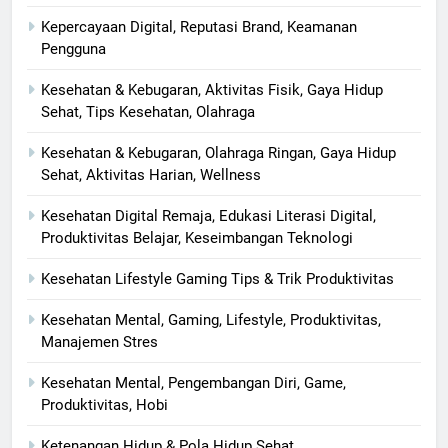
Kepercayaan Digital, Reputasi Brand, Keamanan
Pengguna
Kesehatan & Kebugaran, Aktivitas Fisik, Gaya Hidup
Sehat, Tips Kesehatan, Olahraga
Kesehatan & Kebugaran, Olahraga Ringan, Gaya Hidup
Sehat, Aktivitas Harian, Wellness
Kesehatan Digital Remaja, Edukasi Literasi Digital,
Produktivitas Belajar, Keseimbangan Teknologi
Kesehatan Lifestyle Gaming Tips & Trik Produktivitas
Kesehatan Mental, Gaming, Lifestyle, Produktivitas,
Manajemen Stres
Kesehatan Mental, Pengembangan Diri, Game,
Produktivitas, Hobi
Ketenangan Hidup & Pola Hidup Sehat