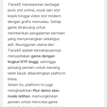
Tiara4D menawarkan berbagai
jenis slot online, mulai dari slot
klasik hingga video slot modern
dengan grafis memukau. Setiap
game dirancang untuk
memberikan pengalaman bermain
yang menyenangkan sekaligus
adil. Keunggulan utama dari
Tiara4D adalah kemampuannya
menyediakan
game dengan
tingkat RTP tinggi
, sehingga
peluang pemain untuk menang
lebih besar dibandingkan platform
biasa.
Selain itu, platform ini juga
menghadirkan
fitur demo atau
mode latihan
, memungkinkan
pemain untuk mencoba game