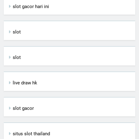
slot gacor hari ini
slot
slot
live draw hk
slot gacor
situs slot thailand