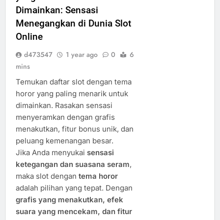
Dimainkan: Sensasi
Menegangkan di Dunia Slot
Online
d473547
1 year ago
0
6
mins
Temukan daftar slot dengan tema
horor yang paling menarik untuk
dimainkan. Rasakan sensasi
menyeramkan dengan grafis
menakutkan, fitur bonus unik, dan
peluang kemenangan besar.
Jika Anda menyukai
sensasi
ketegangan dan suasana seram
,
maka slot dengan
tema horor
adalah pilihan yang tepat. Dengan
grafis yang menakutkan, efek
suara yang mencekam, dan fitur