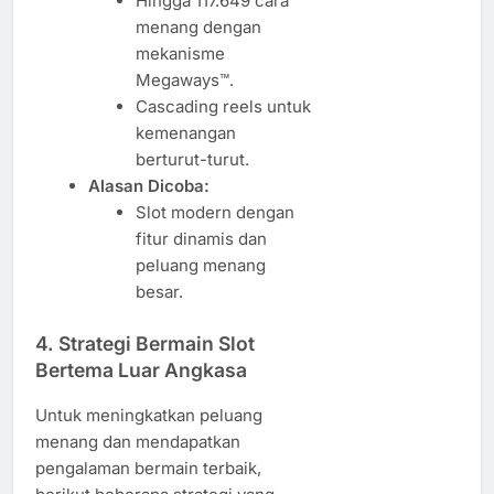
Hingga 117.649 cara
menang dengan
mekanisme
Megaways™.
Cascading reels untuk
kemenangan
berturut-turut.
Alasan Dicoba:
Slot modern dengan
fitur dinamis dan
peluang menang
besar.
4. Strategi Bermain Slot
Bertema Luar Angkasa
Untuk meningkatkan peluang
menang dan mendapatkan
pengalaman bermain terbaik,