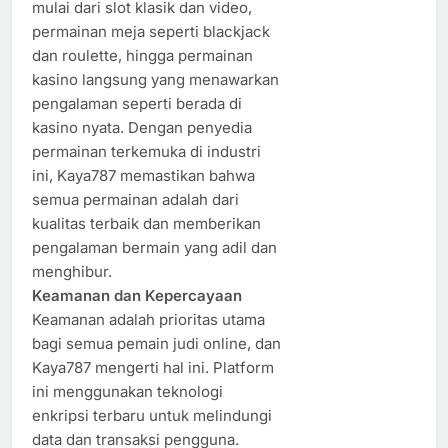
mulai dari slot klasik dan video,
permainan meja seperti blackjack
dan roulette, hingga permainan
kasino langsung yang menawarkan
pengalaman seperti berada di
kasino nyata. Dengan penyedia
permainan terkemuka di industri
ini, Kaya787 memastikan bahwa
semua permainan adalah dari
kualitas terbaik dan memberikan
pengalaman bermain yang adil dan
menghibur.
Keamanan dan Kepercayaan
Keamanan adalah prioritas utama
bagi semua pemain judi online, dan
Kaya787 mengerti hal ini. Platform
ini menggunakan teknologi
enkripsi terbaru untuk melindungi
data dan transaksi pengguna.