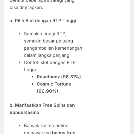
berikut beberapa strategi yang
bisa diterapkan:
a. Pilih Slot dengan RTP Tinggi
Semakin tinggi RTP,
semakin besar peluang
pengembalian kemenangan
dalam jangka panjang.
Contoh slot dengan RTP
tinggi:
Reactoonz (96.51%)
Cosmic Fortune
(96.90%)
b. Manfaatkan Free Spins dan
Bonus Kasino
Banyak kasino online
menawarkan
bonus free