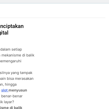
enciptakan
ital
 dalam setiap
n mekanisme di balik
i memengaruhi
asilnya yang tampak
main bisa merasakan
n, hingga
a
slot
menyusun
h benar-benar
ik layar?
sme di balik