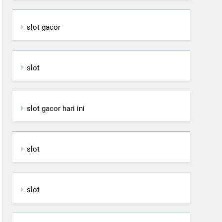
slot gacor
slot
slot gacor hari ini
slot
slot