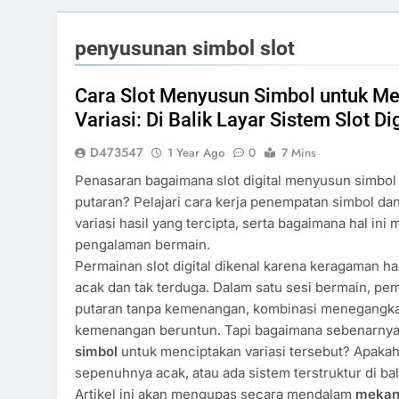
penyusunan simbol slot
Cara Slot Menyusun Simbol untuk M
Variasi: Di Balik Layar Sistem Slot Dig
D473547
1 Year Ago
0
7 Mins
Penasaran bagaimana slot digital menyusun simbol
putaran? Pelajari cara kerja penempatan simbol da
variasi hasil yang tercipta, serta bagaimana hal in
pengalaman bermain.
Permainan slot digital dikenal karena keragaman h
acak dan tak terduga. Dalam satu sesi bermain, pe
putaran tanpa kemenangan, kombinasi menegangka
kemenangan beruntun. Tapi bagaimana sebenarny
simbol
untuk menciptakan variasi tersebut? Apaka
sepenuhnya acak, atau ada sistem terstruktur di bal
Artikel ini akan mengupas secara mendalam
mekani