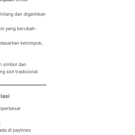
ilang dan digantikan
bol yang berubah-
rdasarkan kelompok,
n simbol dan
g slot tradisional
iasi
mperbesar
i
ada di paylines