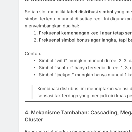
Setiap slot memiliki
tabel distribusi simbol
yang men
simbol tertentu muncul di setiap reel. Ini digunaka
menyeimbangkan dua hal:
Frekuensi kemenangan kecil agar tetap seri
Frekuensi simbol bonus agar langka, tapi be
Contoh:
Simbol “wild” mungkin muncul di reel 2, 3, d
Simbol “scatter” hanya tersedia di reel 1, 3, 
Simbol “jackpot” mungkin hanya muncul 1 kali
Kombinasi distribusi ini menciptakan variasi 
sensasi tak terduga yang menjadi ciri khas pe
4. Mekanisme Tambahan: Cascading, Meg
Cluster
Beberapa slot modern menggunakan
mekanisme la