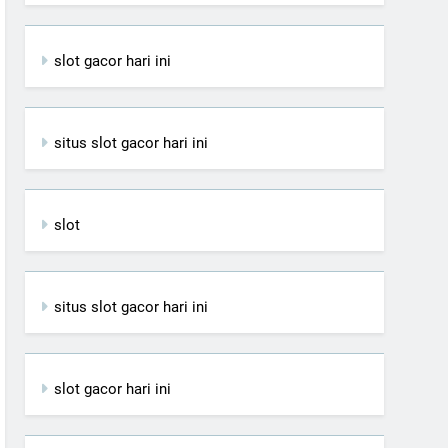
slot gacor hari ini
situs slot gacor hari ini
slot
situs slot gacor hari ini
slot gacor hari ini