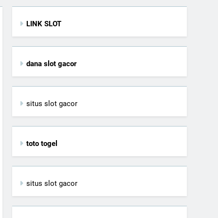
LINK SLOT
dana slot gacor
situs slot gacor
toto togel
situs slot gacor