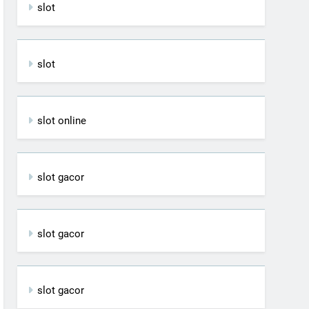
slot
slot
slot online
slot gacor
slot gacor
slot gacor