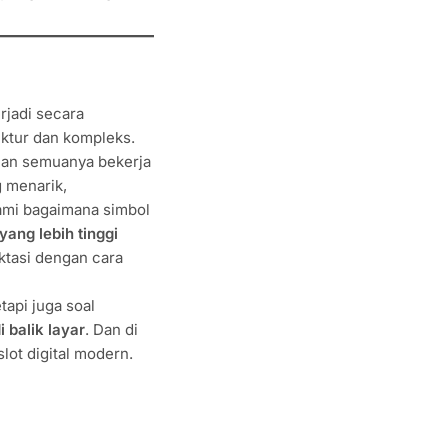
rjadi secara
uktur dan kompleks.
bahan semuanya bekerja
 menarik,
mi bagaimana simbol
ang lebih tinggi
ktasi dengan cara
tapi juga soal
 balik layar
. Dan di
lot digital modern.