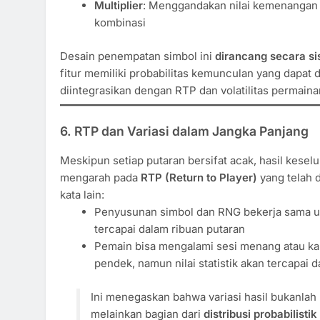
Multiplier
: Menggandakan nilai kemenangan
kombinasi
Desain penempatan simbol ini
dirancang secara si
fitur memiliki probabilitas kemunculan yang dapat 
diintegrasikan dengan RTP dan volatilitas permaina
6. RTP dan Variasi dalam Jangka Panjang
Meskipun setiap putaran bersifat acak, hasil keselu
mengarah pada
RTP (Return to Player)
yang telah 
kata lain:
Penyusunan simbol dan RNG bekerja sama 
tercapai dalam ribuan putaran
Pemain bisa mengalami sesi menang atau ka
pendek, namun nilai statistik akan tercapai 
Ini menegaskan bahwa variasi hasil bukanlah 
melainkan bagian dari
distribusi probabilisti