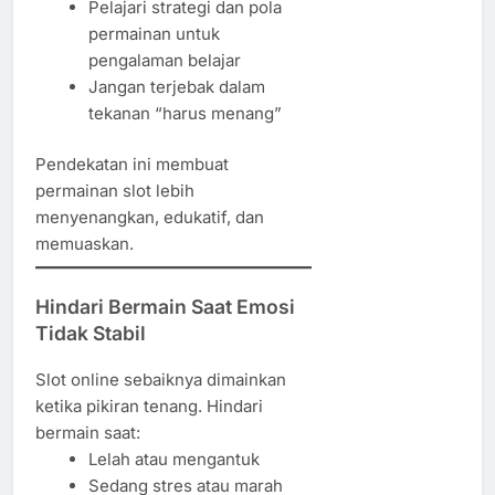
Pelajari strategi dan pola
permainan untuk
pengalaman belajar
Jangan terjebak dalam
tekanan “harus menang”
Pendekatan ini membuat
permainan slot lebih
menyenangkan, edukatif, dan
memuaskan.
Hindari Bermain Saat Emosi
Tidak Stabil
Slot online sebaiknya dimainkan
ketika pikiran tenang. Hindari
bermain saat:
Lelah atau mengantuk
Sedang stres atau marah