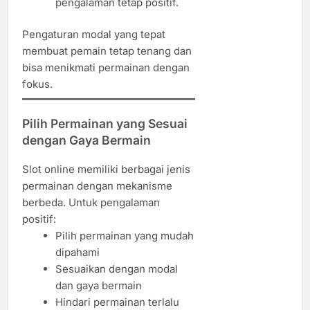
pengalaman tetap positif.
Pengaturan modal yang tepat
membuat pemain tetap tenang dan
bisa menikmati permainan dengan
fokus.
Pilih Permainan yang Sesuai
dengan Gaya Bermain
Slot online memiliki berbagai jenis
permainan dengan mekanisme
berbeda. Untuk pengalaman
positif:
Pilih permainan yang mudah
dipahami
Sesuaikan dengan modal
dan gaya bermain
Hindari permainan terlalu