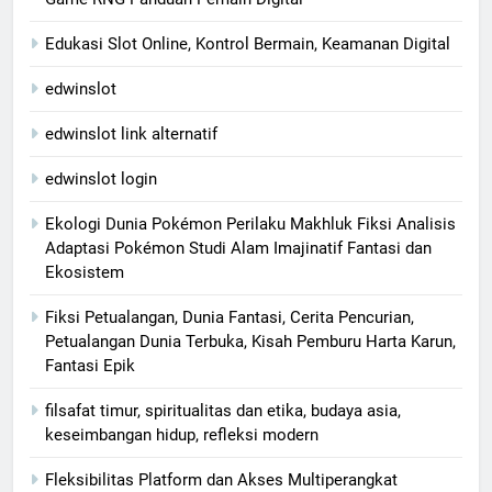
Edukasi Slot Online, Kontrol Bermain, Keamanan Digital
edwinslot
edwinslot link alternatif
edwinslot login
Ekologi Dunia Pokémon Perilaku Makhluk Fiksi Analisis
Adaptasi Pokémon Studi Alam Imajinatif Fantasi dan
Ekosistem
Fiksi Petualangan, Dunia Fantasi, Cerita Pencurian,
Petualangan Dunia Terbuka, Kisah Pemburu Harta Karun,
Fantasi Epik
filsafat timur, spiritualitas dan etika, budaya asia,
keseimbangan hidup, refleksi modern
Fleksibilitas Platform dan Akses Multiperangkat