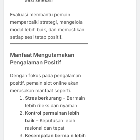
sesi selesai?
Evaluasi membantu pemain
memperbaiki strategi, mengelola
modal lebih baik, dan memastikan
setiap sesi tetap positif.
Manfaat Mengutamakan
Pengalaman Positif
Dengan fokus pada pengalaman
positif, pemain slot online akan
merasakan manfaat seperti:
Stres berkurang
– Bermain
lebih rileks dan nyaman
Kontrol permainan lebih
baik
– Keputusan lebih
rasional dan tepat
Kesempatan bermain lebih