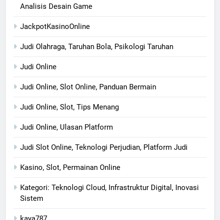
Analisis Desain Game
JackpotKasinoOnline
Judi Olahraga, Taruhan Bola, Psikologi Taruhan
Judi Online
Judi Online, Slot Online, Panduan Bermain
Judi Online, Slot, Tips Menang
Judi Online, Ulasan Platform
Judi Slot Online, Teknologi Perjudian, Platform Judi
Kasino, Slot, Permainan Online
Kategori: Teknologi Cloud, Infrastruktur Digital, Inovasi
Sistem
kaya787