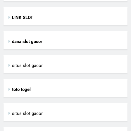
LINK SLOT
dana slot gacor
situs slot gacor
toto togel
situs slot gacor