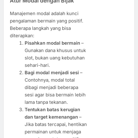
Atur Modal dengan Bijak
Manajemen modal adalah kunci
pengalaman bermain yang positif.
Beberapa langkah yang bisa
diterapkan:
Pisahkan modal bermain
–
Gunakan dana khusus untuk
slot, bukan uang kebutuhan
sehari-hari.
Bagi modal menjadi sesi
–
Contohnya, modal total
dibagi menjadi beberapa
sesi agar bisa bermain lebih
lama tanpa tekanan.
Tentukan batas kerugian
dan target kemenangan
–
Jika batas tercapai, hentikan
permainan untuk menjaga