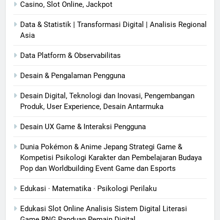
Casino, Slot Online, Jackpot
Data & Statistik | Transformasi Digital | Analisis Regional
Asia
Data Platform & Observabilitas
Desain & Pengalaman Pengguna
Desain Digital, Teknologi dan Inovasi, Pengembangan
Produk, User Experience, Desain Antarmuka
Desain UX Game & Interaksi Pengguna
Dunia Pokémon & Anime Jepang Strategi Game &
Kompetisi Psikologi Karakter dan Pembelajaran Budaya
Pop dan Worldbuilding Event Game dan Esports
Edukasi · Matematika · Psikologi Perilaku
Edukasi Slot Online Analisis Sistem Digital Literasi
Game RNG Panduan Pemain Digital