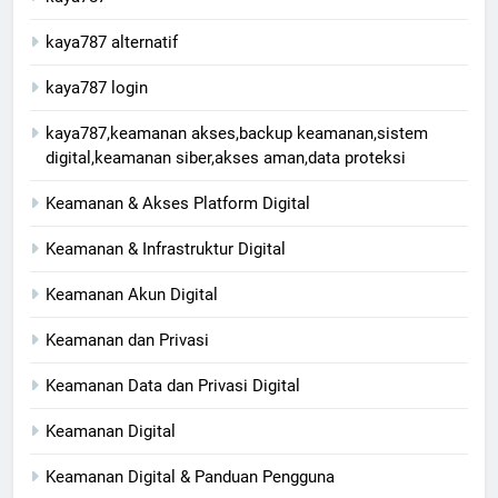
kaya787 alternatif
kaya787 login
kaya787,keamanan akses,backup keamanan,sistem
digital,keamanan siber,akses aman,data proteksi
Keamanan & Akses Platform Digital
Keamanan & Infrastruktur Digital
Keamanan Akun Digital
Keamanan dan Privasi
Keamanan Data dan Privasi Digital
Keamanan Digital
Keamanan Digital & Panduan Pengguna