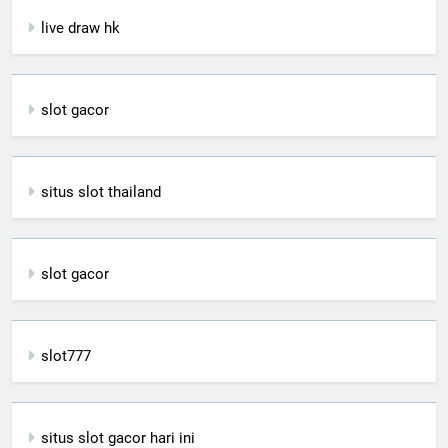
live draw hk
slot gacor
situs slot thailand
slot gacor
slot777
situs slot gacor hari ini