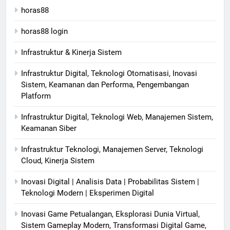
horas88
horas88 login
Infrastruktur & Kinerja Sistem
Infrastruktur Digital, Teknologi Otomatisasi, Inovasi
Sistem, Keamanan dan Performa, Pengembangan
Platform
Infrastruktur Digital, Teknologi Web, Manajemen Sistem,
Keamanan Siber
Infrastruktur Teknologi, Manajemen Server, Teknologi
Cloud, Kinerja Sistem
Inovasi Digital | Analisis Data | Probabilitas Sistem |
Teknologi Modern | Eksperimen Digital
Inovasi Game Petualangan, Eksplorasi Dunia Virtual,
Sistem Gameplay Modern, Transformasi Digital Game,