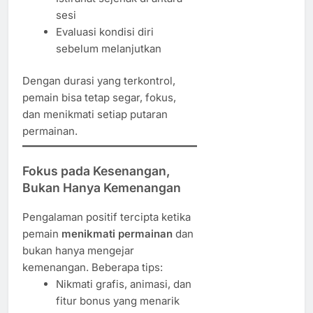
sesi
Evaluasi kondisi diri
sebelum melanjutkan
Dengan durasi yang terkontrol,
pemain bisa tetap segar, fokus,
dan menikmati setiap putaran
permainan.
Fokus pada Kesenangan,
Bukan Hanya Kemenangan
Pengalaman positif tercipta ketika
pemain
menikmati permainan
dan
bukan hanya mengejar
kemenangan. Beberapa tips:
Nikmati grafis, animasi, dan
fitur bonus yang menarik