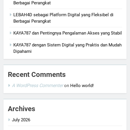
Berbagai Perangkat
LEBAH4D sebagai Platform Digital yang Fleksibel di
Berbagai Perangkat
KAYA787 dan Pentingnya Pengalaman Akses yang Stabil
KAYA787 dengan Sistem Digital yang Praktis dan Mudah
Dipahami
Recent Comments
A WordPress Commenter
on
Hello world!
Archives
July 2026