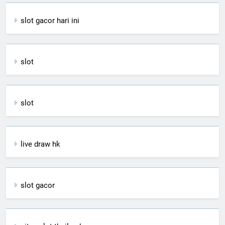
slot gacor hari ini
slot
slot
live draw hk
slot gacor