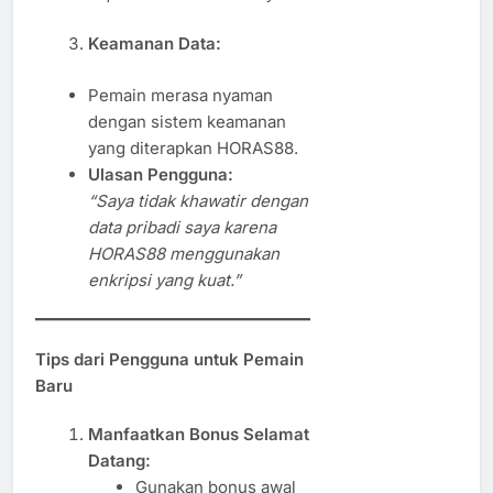
Keamanan Data:
Pemain merasa nyaman
dengan sistem keamanan
yang diterapkan HORAS88.
Ulasan Pengguna:
“Saya tidak khawatir dengan
data pribadi saya karena
HORAS88 menggunakan
enkripsi yang kuat.”
Tips dari Pengguna untuk Pemain
Baru
Manfaatkan Bonus Selamat
Datang:
Gunakan bonus awal