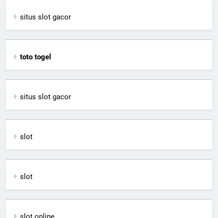
situs slot gacor
toto togel
situs slot gacor
slot
slot
slot online