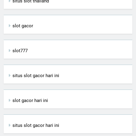
situs slot thailand
slot gacor
slot777
situs slot gacor hari ini
slot gacor hari ini
situs slot gacor hari ini