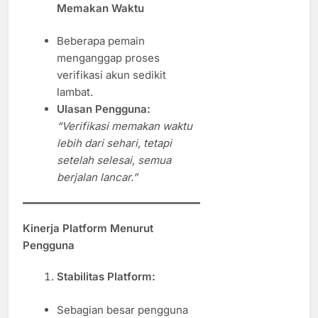
Memakan Waktu
Beberapa pemain
menganggap proses
verifikasi akun sedikit
lambat.
Ulasan Pengguna:
“Verifikasi memakan waktu
lebih dari sehari, tetapi
setelah selesai, semua
berjalan lancar.”
Kinerja Platform Menurut
Pengguna
Stabilitas Platform:
Sebagian besar pengguna