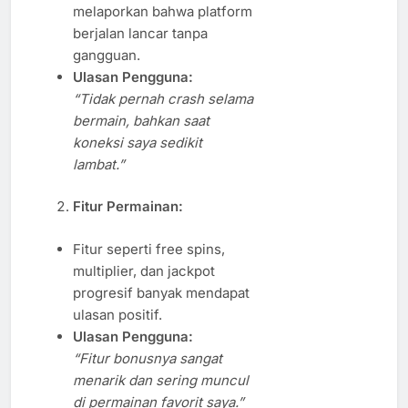
melaporkan bahwa platform
berjalan lancar tanpa
gangguan.
Ulasan Pengguna:
“Tidak pernah crash selama
bermain, bahkan saat
koneksi saya sedikit
lambat.”
Fitur Permainan:
Fitur seperti free spins,
multiplier, dan jackpot
progresif banyak mendapat
ulasan positif.
Ulasan Pengguna:
“Fitur bonusnya sangat
menarik dan sering muncul
di permainan favorit saya.”