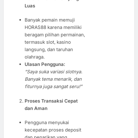
Luas
Banyak pemain memuji
HORAS88 karena memiliki
beragam pilihan permainan,
termasuk slot, kasino
langsung, dan taruhan
olahraga.
Ulasan Pengguna:
“Saya suka variasi slotnya.
Banyak tema menarik, dan
fiturnya juga sangat seru!”
Proses Transaksi Cepat
dan Aman
Pengguna menyukai
kecepatan proses deposit
dan penarikan yang