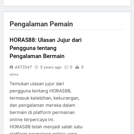
Pengalaman Pemain
HORAS88: Ulasan Jujur dari
Pengguna tentang
Pengalaman Bermain
d473547
2 years ago
0
5
mins
Temukan ulasan jujur dari
pengguna tentang HORAS88,
termasuk kelebihan, kekurangan,
dan pengalaman mereka dalam
bermain di platform permainan
online terpercaya ini.
HORAS88 telah menjadi salah satu
platform permainan online yang