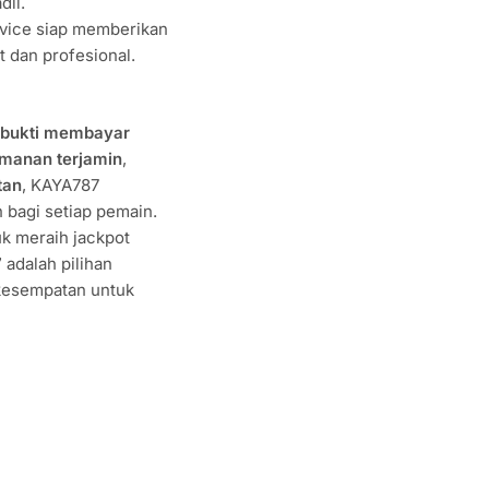
dil.
rvice siap memberikan
 dan profesional.
rbukti membayar
manan terjamin
,
tan
, KAYA787
bagi setiap pemain.
uk meraih jackpot
7
adalah pilihan
 kesempatan untuk