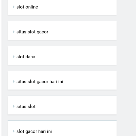
slot online
situs slot gacor
slot dana
situs slot gacor hari ini
situs slot
slot gacor hari ini