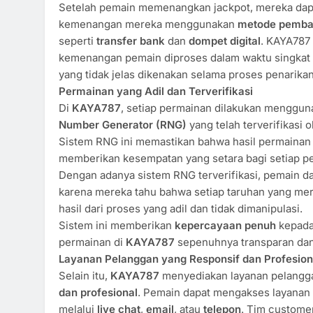
Setelah pemain memenangkan jackpot, mereka dap
kemenangan mereka menggunakan
metode pemba
seperti
transfer bank
dan
dompet digital
. KAYA787
kemenangan pemain diproses dalam waktu singkat d
yang tidak jelas dikenakan selama proses penarikan
Permainan yang Adil dan Terverifikasi
Di
KAYA787
, setiap permainan dilakukan menggu
Number Generator (RNG)
yang telah terverifikasi o
Sistem RNG ini memastikan bahwa hasil permainan
memberikan kesempatan yang setara bagi setiap p
Dengan adanya sistem RNG terverifikasi, pemain 
karena mereka tahu bahwa setiap taruhan yang me
hasil dari proses yang adil dan tidak dimanipulasi.
Sistem ini memberikan
kepercayaan penuh
kepada
permainan di
KAYA787
sepenuhnya transparan dan 
Layanan Pelanggan yang Responsif dan Profesion
Selain itu,
KAYA787
menyediakan layanan pelangg
dan profesional
. Pemain dapat mengakses layanan 
melalui
live chat
,
email
, atau
telepon
. Tim custome