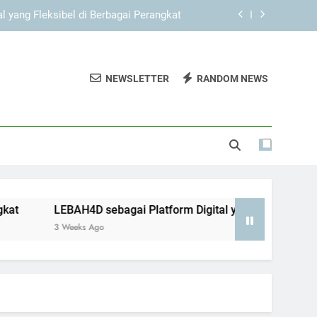
 yang Fleksibel di Berbagai Perangkat
 yang Fleksibel di Berbagai Perangkat
ingnya Pengalaman Akses yang Stabil
NEWSLETTER
RANDOM NEWS
na yang Konsisten di Berbagai Layar
mudi Baru Hingga Berpengalaman.
 yang Fleksibel di Berbagai Perangkat
 yang Fleksibel di Berbagai Perangkat
ingnya Pengalaman Akses yang Stabil
BAH4D sebagai Platform Digital yang Fleksibel di Berbagai P
Weeks Ago