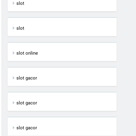
slot
slot
slot online
slot gacor
slot gacor
slot gacor