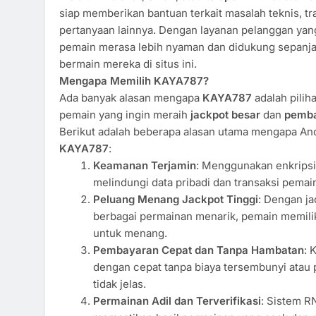
siap memberikan bantuan terkait masalah teknis, tr
pertanyaan lainnya. Dengan layanan pelanggan yang
pemain merasa lebih nyaman dan didukung sepanj
bermain mereka di situs ini.
Mengapa Memilih KAYA787?
Ada banyak alasan mengapa
KAYA787
adalah pilih
pemain yang ingin meraih
jackpot besar
dan
pemba
Berikut adalah beberapa alasan utama mengapa A
KAYA787
:
Keamanan Terjamin
: Menggunakan enkripsi
melindungi data pribadi dan transaksi pemai
Peluang Menang Jackpot Tinggi
: Dengan ja
berbagai permainan menarik, pemain memili
untuk menang.
Pembayaran Cepat dan Tanpa Hambatan
: 
dengan cepat tanpa biaya tersembunyi atau
tidak jelas.
Permainan Adil dan Terverifikasi
: Sistem RN