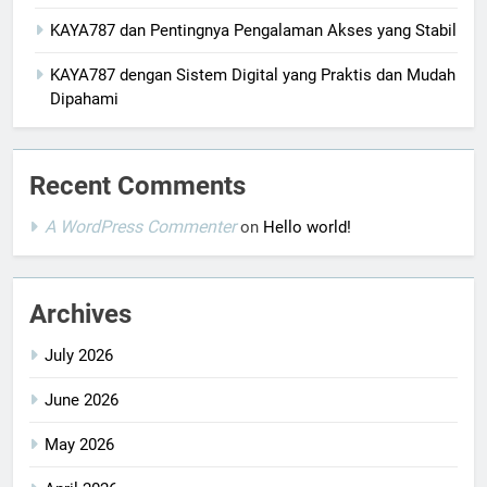
KAYA787 dan Pentingnya Pengalaman Akses yang Stabil
KAYA787 dengan Sistem Digital yang Praktis dan Mudah
Dipahami
Recent Comments
A WordPress Commenter
on
Hello world!
Archives
July 2026
June 2026
May 2026