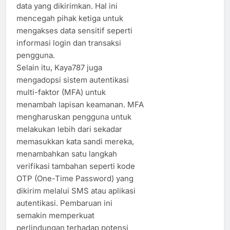
data yang dikirimkan. Hal ini
mencegah pihak ketiga untuk
mengakses data sensitif seperti
informasi login dan transaksi
pengguna.
Selain itu, Kaya787 juga
mengadopsi sistem autentikasi
multi-faktor (MFA) untuk
menambah lapisan keamanan. MFA
mengharuskan pengguna untuk
melakukan lebih dari sekadar
memasukkan kata sandi mereka,
menambahkan satu langkah
verifikasi tambahan seperti kode
OTP (One-Time Password) yang
dikirim melalui SMS atau aplikasi
autentikasi. Pembaruan ini
semakin memperkuat
perlindungan terhadap potensi