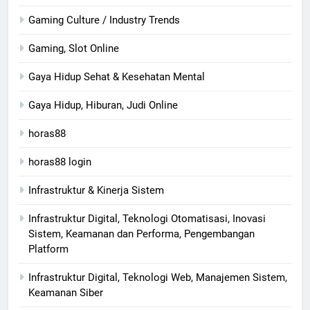
Gaming Culture / Industry Trends
Gaming, Slot Online
Gaya Hidup Sehat & Kesehatan Mental
Gaya Hidup, Hiburan, Judi Online
horas88
horas88 login
Infrastruktur & Kinerja Sistem
Infrastruktur Digital, Teknologi Otomatisasi, Inovasi
Sistem, Keamanan dan Performa, Pengembangan
Platform
Infrastruktur Digital, Teknologi Web, Manajemen Sistem,
Keamanan Siber