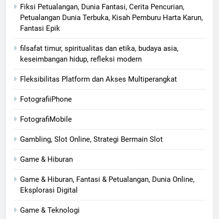
Fiksi Petualangan, Dunia Fantasi, Cerita Pencurian,
Petualangan Dunia Terbuka, Kisah Pemburu Harta Karun,
Fantasi Epik
filsafat timur, spiritualitas dan etika, budaya asia,
keseimbangan hidup, refleksi modern
Fleksibilitas Platform dan Akses Multiperangkat
FotografiiPhone
FotografiMobile
Gambling, Slot Online, Strategi Bermain Slot
Game & Hiburan
Game & Hiburan, Fantasi & Petualangan, Dunia Online,
Eksplorasi Digital
Game & Teknologi