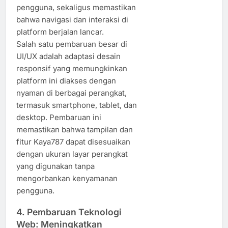
pengguna, sekaligus memastikan
bahwa navigasi dan interaksi di
platform berjalan lancar.
Salah satu pembaruan besar di
UI/UX adalah adaptasi desain
responsif yang memungkinkan
platform ini diakses dengan
nyaman di berbagai perangkat,
termasuk smartphone, tablet, dan
desktop. Pembaruan ini
memastikan bahwa tampilan dan
fitur Kaya787 dapat disesuaikan
dengan ukuran layar perangkat
yang digunakan tanpa
mengorbankan kenyamanan
pengguna.
4. Pembaruan Teknologi
Web: Meningkatkan