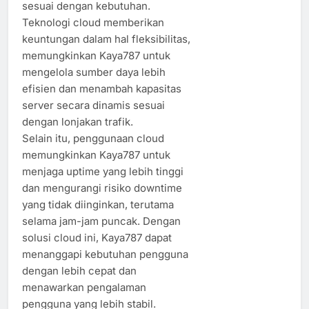
sesuai dengan kebutuhan.
Teknologi cloud memberikan
keuntungan dalam hal fleksibilitas,
memungkinkan Kaya787 untuk
mengelola sumber daya lebih
efisien dan menambah kapasitas
server secara dinamis sesuai
dengan lonjakan trafik.
Selain itu, penggunaan cloud
memungkinkan Kaya787 untuk
menjaga uptime yang lebih tinggi
dan mengurangi risiko downtime
yang tidak diinginkan, terutama
selama jam-jam puncak. Dengan
solusi cloud ini, Kaya787 dapat
menanggapi kebutuhan pengguna
dengan lebih cepat dan
menawarkan pengalaman
pengguna yang lebih stabil.