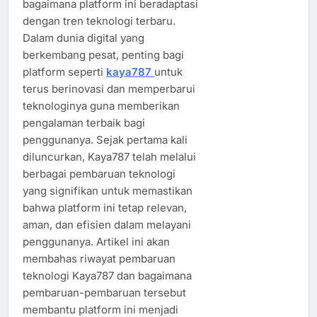
bagaimana platform ini beradaptasi
dengan tren teknologi terbaru.
Dalam dunia digital yang
berkembang pesat, penting bagi
platform seperti
kaya787
untuk
terus berinovasi dan memperbarui
teknologinya guna memberikan
pengalaman terbaik bagi
penggunanya. Sejak pertama kali
diluncurkan, Kaya787 telah melalui
berbagai pembaruan teknologi
yang signifikan untuk memastikan
bahwa platform ini tetap relevan,
aman, dan efisien dalam melayani
penggunanya. Artikel ini akan
membahas riwayat pembaruan
teknologi Kaya787 dan bagaimana
pembaruan-pembaruan tersebut
membantu platform ini menjadi