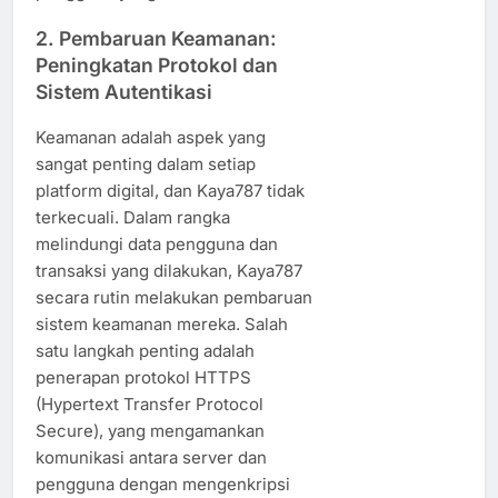
2. Pembaruan Keamanan:
Peningkatan Protokol dan
Sistem Autentikasi
Keamanan adalah aspek yang
sangat penting dalam setiap
platform digital, dan Kaya787 tidak
terkecuali. Dalam rangka
melindungi data pengguna dan
transaksi yang dilakukan, Kaya787
secara rutin melakukan pembaruan
sistem keamanan mereka. Salah
satu langkah penting adalah
penerapan protokol HTTPS
(Hypertext Transfer Protocol
Secure), yang mengamankan
komunikasi antara server dan
pengguna dengan mengenkripsi