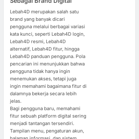
Sebagai Brand Digital
Lebah4D merupakan salah satu
brand yang banyak dicari
pengguna melalui berbagai variasi
kata kunci, seperti Lebah4D login,
Lebah4D resmi, Lebah4D
alternatif, Lebah4D fitur, hingga
Lebah4D panduan pengguna. Pola
pencarian ini menunjukkan bahwa
pengguna tidak hanya ingin
menemukan akses, tetapi juga
ingin memahami bagaimana fitur di
dalamnya bekerja secara lebih
jelas.
Bagi pengguna baru, memahami
fitur sebuah platform digital sering
menjadi tantangan tersendiri.
Tampilan menu, pengaturan akun,
halaman informasi, dan sistem