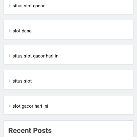
situs slot gacor
slot dana
situs slot gacor hari ini
situs slot
slot gacor hari ini
Recent Posts