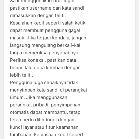
Saat menggunakan fitur login,
pastikan username dan kata sandi
dimasukkan dengan teliti.
Kesalahan kecil seperti salah ketik
dapat membuat pengguna gagal
masuk. Jika terjadi kendala, jangan
langsung mengulang berkali-kali
tanpa memeriksa penyebabnya.
Periksa koneksi, pastikan data
benar, lalu coba kembali dengan
lebih teliti.
Pengguna juga sebaiknya tidak
menyimpan kata sandi di perangkat
umum. Jika menggunakan
perangkat pribadi, penyimpanan
otomatis dapat membantu, tetapi
tetap perlu dilindungi dengan
kunci layar atau fitur keamanan
tambahan. Kebiasaan kecil seperti