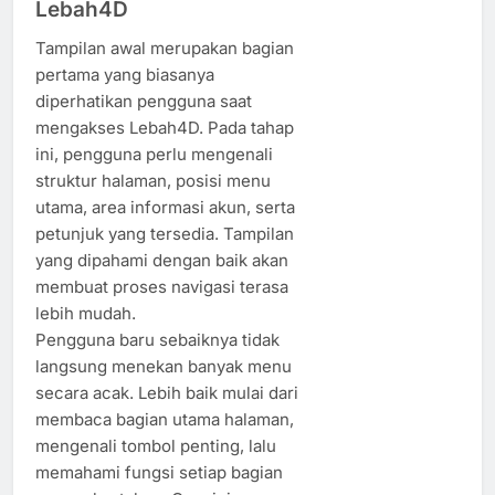
Lebah4D
Tampilan awal merupakan bagian
pertama yang biasanya
diperhatikan pengguna saat
mengakses Lebah4D. Pada tahap
ini, pengguna perlu mengenali
struktur halaman, posisi menu
utama, area informasi akun, serta
petunjuk yang tersedia. Tampilan
yang dipahami dengan baik akan
membuat proses navigasi terasa
lebih mudah.
Pengguna baru sebaiknya tidak
langsung menekan banyak menu
secara acak. Lebih baik mulai dari
membaca bagian utama halaman,
mengenali tombol penting, lalu
memahami fungsi setiap bagian