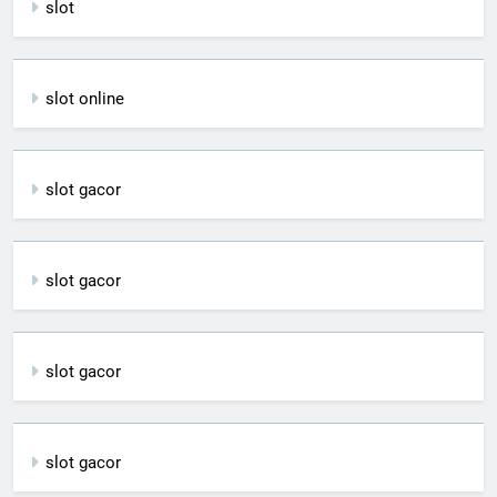
slot
slot online
slot gacor
slot gacor
slot gacor
slot gacor