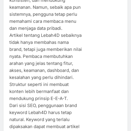
konsisten, dan mendukung
keamanan. Namun, sebaik apa pun
sistemnya, pengguna tetap perlu
memahami cara membaca menu
dan menjaga data pribadi.
Artikel tentang Lebah4D sebaiknya
tidak hanya membahas nama
brand, tetapi juga memberikan nilai
nyata. Pembaca membutuhkan
arahan yang jelas tentang fitur,
akses, keamanan, dashboard, dan
kesalahan yang perlu dihindari.
Struktur seperti ini membuat
konten lebih bermanfaat dan
mendukung prinsip E-E-A-T.
Dari sisi SEO, penggunaan brand
keyword Lebah4D harus tetap
natural. Keyword yang terlalu
dipaksakan dapat membuat artikel