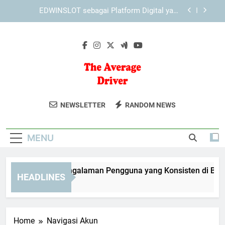
Skip
LEBAH4D sebagai Platform Digital yang Fleksibel
to
di Berbagai Perangkat
content
KAYA787 dan Pentingnya Pengalaman Akses yang
Stabil
LEBAH4D dan Pengalaman Pengguna yang
Konsisten di Berbagai Layar
EDWINSLOT sebagai Platform Digital yang
Fleksibel di Berbagai Perangkat
The Average
Baca Panduan Dan Tips Mengemudi Di
LEBAH4D sebagai Platform Digital yang Fleksibel
NEWSLETTER
RANDOM NEWS
di Berbagai Perangkat
Driver
The Average Driver. Untuk Pengemudi
KAYA787 dan Pentingnya Pengalaman Akses yang
Baru Hingga Berpengalaman.
Stabil
MENU
EBAH4D dan Pengalaman Pengguna yang Konsisten di Berbag
HEADLINES
 Weeks Ago
Home
Navigasi Akun