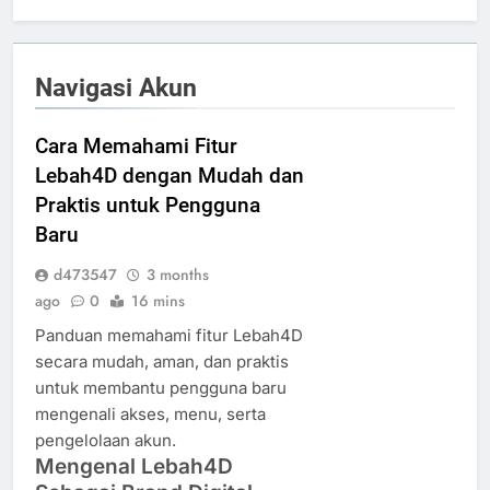
Navigasi Akun
Cara Memahami Fitur
Lebah4D dengan Mudah dan
Praktis untuk Pengguna
Baru
d473547
3 months
ago
0
16 mins
Panduan memahami fitur Lebah4D
secara mudah, aman, dan praktis
untuk membantu pengguna baru
mengenali akses, menu, serta
pengelolaan akun.
Mengenal Lebah4D