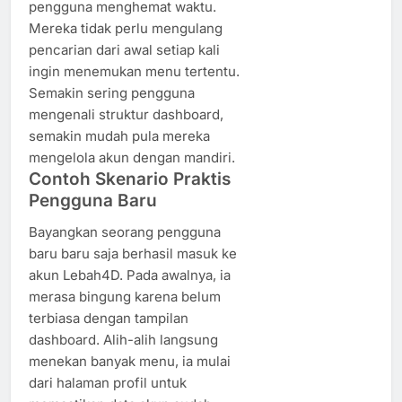
pengguna menghemat waktu.
Mereka tidak perlu mengulang
pencarian dari awal setiap kali
ingin menemukan menu tertentu.
Semakin sering pengguna
mengenali struktur dashboard,
semakin mudah pula mereka
mengelola akun dengan mandiri.
Contoh Skenario Praktis
Pengguna Baru
Bayangkan seorang pengguna
baru baru saja berhasil masuk ke
akun Lebah4D. Pada awalnya, ia
merasa bingung karena belum
terbiasa dengan tampilan
dashboard. Alih-alih langsung
menekan banyak menu, ia mulai
dari halaman profil untuk