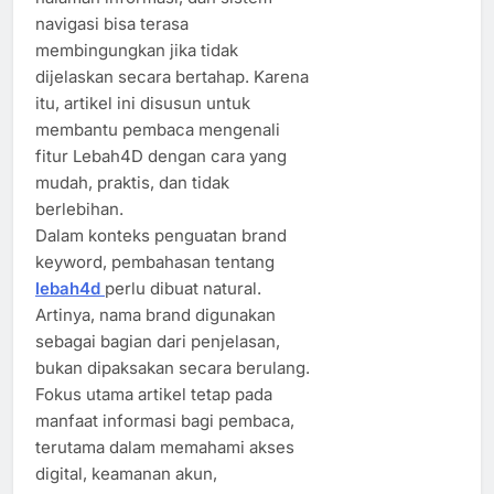
navigasi bisa terasa
membingungkan jika tidak
dijelaskan secara bertahap. Karena
itu, artikel ini disusun untuk
membantu pembaca mengenali
fitur Lebah4D dengan cara yang
mudah, praktis, dan tidak
berlebihan.
Dalam konteks penguatan brand
keyword, pembahasan tentang
lebah4d
perlu dibuat natural.
Artinya, nama brand digunakan
sebagai bagian dari penjelasan,
bukan dipaksakan secara berulang.
Fokus utama artikel tetap pada
manfaat informasi bagi pembaca,
terutama dalam memahami akses
digital, keamanan akun,