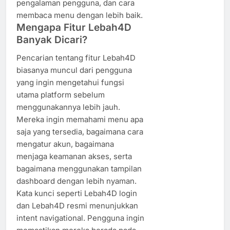
pengalaman pengguna, dan cara
membaca menu dengan lebih baik.
Mengapa Fitur Lebah4D
Banyak Dicari?
Pencarian tentang fitur Lebah4D
biasanya muncul dari pengguna
yang ingin mengetahui fungsi
utama platform sebelum
menggunakannya lebih jauh.
Mereka ingin memahami menu apa
saja yang tersedia, bagaimana cara
mengatur akun, bagaimana
menjaga keamanan akses, serta
bagaimana menggunakan tampilan
dashboard dengan lebih nyaman.
Kata kunci seperti Lebah4D login
dan Lebah4D resmi menunjukkan
intent navigational. Pengguna ingin