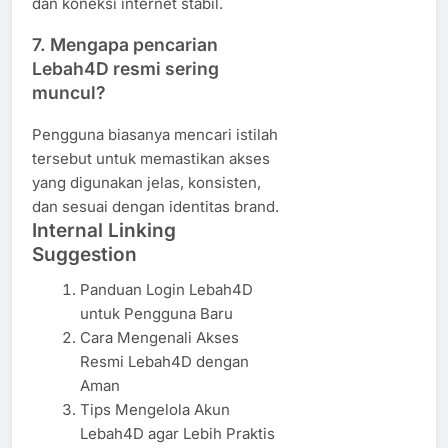
dan koneksi internet stabil.
7. Mengapa pencarian
Lebah4D resmi sering
muncul?
Pengguna biasanya mencari istilah
tersebut untuk memastikan akses
yang digunakan jelas, konsisten,
dan sesuai dengan identitas brand.
Internal Linking
Suggestion
Panduan Login Lebah4D
untuk Pengguna Baru
Cara Mengenali Akses
Resmi Lebah4D dengan
Aman
Tips Mengelola Akun
Lebah4D agar Lebih Praktis