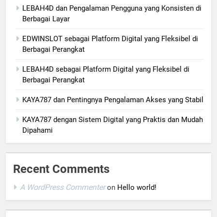
LEBAH4D dan Pengalaman Pengguna yang Konsisten di
Berbagai Layar
EDWINSLOT sebagai Platform Digital yang Fleksibel di
Berbagai Perangkat
LEBAH4D sebagai Platform Digital yang Fleksibel di
Berbagai Perangkat
KAYA787 dan Pentingnya Pengalaman Akses yang Stabil
KAYA787 dengan Sistem Digital yang Praktis dan Mudah
Dipahami
Recent Comments
A WordPress Commenter
on
Hello world!