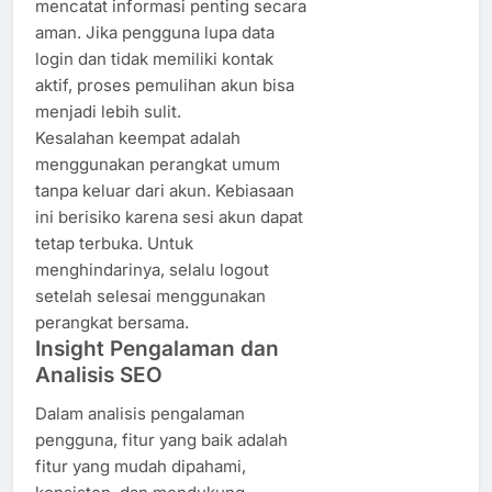
mencatat informasi penting secara
aman. Jika pengguna lupa data
login dan tidak memiliki kontak
aktif, proses pemulihan akun bisa
menjadi lebih sulit.
Kesalahan keempat adalah
menggunakan perangkat umum
tanpa keluar dari akun. Kebiasaan
ini berisiko karena sesi akun dapat
tetap terbuka. Untuk
menghindarinya, selalu logout
setelah selesai menggunakan
perangkat bersama.
Insight Pengalaman dan
Analisis SEO
Dalam analisis pengalaman
pengguna, fitur yang baik adalah
fitur yang mudah dipahami,