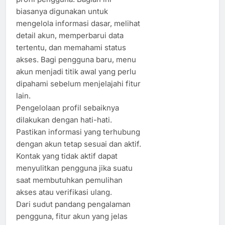
biasanya digunakan untuk
mengelola informasi dasar, melihat
detail akun, memperbarui data
tertentu, dan memahami status
akses. Bagi pengguna baru, menu
akun menjadi titik awal yang perlu
dipahami sebelum menjelajahi fitur
lain.
Pengelolaan profil sebaiknya
dilakukan dengan hati-hati.
Pastikan informasi yang terhubung
dengan akun tetap sesuai dan aktif.
Kontak yang tidak aktif dapat
menyulitkan pengguna jika suatu
saat membutuhkan pemulihan
akses atau verifikasi ulang.
Dari sudut pandang pengalaman
pengguna, fitur akun yang jelas