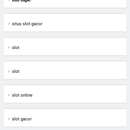
situs slot gacor
slot
slot
slot online
slot gacor