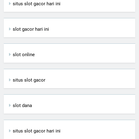
situs slot gacor hari ini
slot gacor hari ini
slot online
situs slot gacor
slot dana
situs slot gacor hari ini