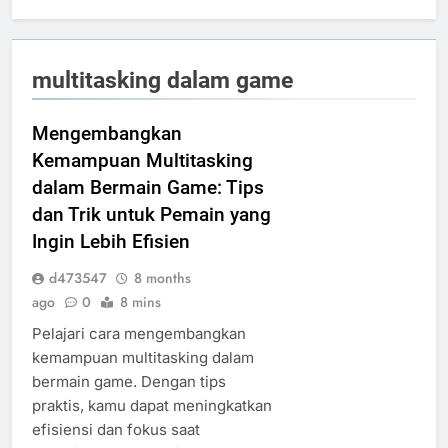
multitasking dalam game
Mengembangkan
Kemampuan Multitasking
dalam Bermain Game: Tips
dan Trik untuk Pemain yang
Ingin Lebih Efisien
d473547
8 months
ago
0
8 mins
Pelajari cara mengembangkan
kemampuan multitasking dalam
bermain game. Dengan tips
praktis, kamu dapat meningkatkan
efisiensi dan fokus saat