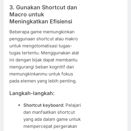
3. Gunakan Shortcut dan
Macro untuk
Meningkatkan Efisiensi
Beberapa game memungkinkan
penggunaan shortcut atau makro
untuk mengotomatisasi tugas-
tugas tertentu. Menggunakan alat
ini dengan bijak dapat membantu
mengurangi beban kognitif dan
memungkinkanmu untuk fokus
pada elemen yang lebih penting.
Langkah-langkah:
Shortcut keyboard:
Pelajari
dan manfaatkan shortcut
yang ada dalam game untuk
mempercepat pergerakan