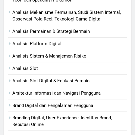
Analisis Mekanisme Permainan, Studi Sistem Internal,
Observasi Pola Reel, Teknologi Game Digital
Analisis Permainan & Strategi Bermain
Analisis Platform Digital
Analisis Sistem & Manajemen Risiko
Analisis Slot
Analisis Slot Digital & Edukasi Pemain
Arsitektur Informasi dan Navigasi Pengguna
Brand Digital dan Pengalaman Pengguna
Branding Digital, User Experience, Identitas Brand,
Reputasi Online