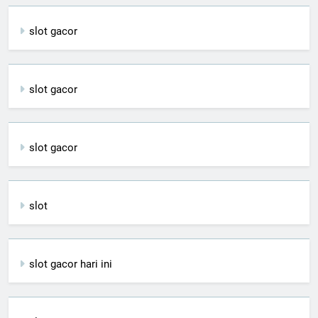
slot gacor
slot gacor
slot gacor
slot
slot gacor hari ini