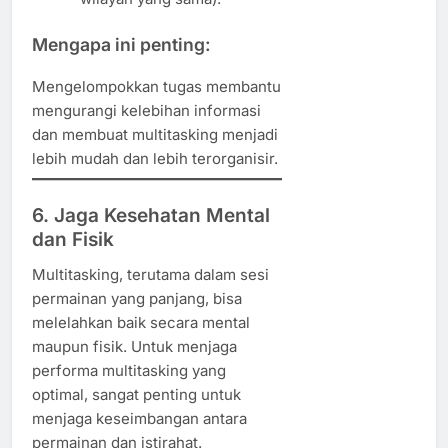
Mengapa ini penting:
Mengelompokkan tugas membantu
mengurangi kelebihan informasi
dan membuat multitasking menjadi
lebih mudah dan lebih terorganisir.
6. Jaga Kesehatan Mental
dan Fisik
Multitasking, terutama dalam sesi
permainan yang panjang, bisa
melelahkan baik secara mental
maupun fisik. Untuk menjaga
performa multitasking yang
optimal, sangat penting untuk
menjaga keseimbangan antara
permainan dan istirahat.