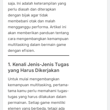
saja. Ini adalah keterampilan yang
perlu diasah dan diterapkan
dengan bijak agar tidak
membebani otak dan malah
mengganggu performa. Artikel ini
akan memberikan panduan tentang
cara mengembangkan kemampuan
multitasking dalam bermain game
dengan efisien.
1. Kenali Jenis-Jenis Tugas
yang Harus Dikerjakan
Untuk mulai mengembangkan
kemampuan multitasking, pertama-
tama kamu perlu memahami tugas-
tugas yang harus dilakukan dalam
permainan. Setiap game memiliki
elemen yang berbeda, tetapi ada