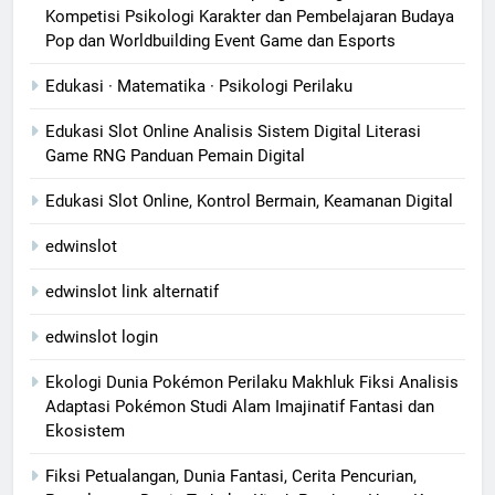
Kompetisi Psikologi Karakter dan Pembelajaran Budaya
Pop dan Worldbuilding Event Game dan Esports
Edukasi · Matematika · Psikologi Perilaku
Edukasi Slot Online Analisis Sistem Digital Literasi
Game RNG Panduan Pemain Digital
Edukasi Slot Online, Kontrol Bermain, Keamanan Digital
edwinslot
edwinslot link alternatif
edwinslot login
Ekologi Dunia Pokémon Perilaku Makhluk Fiksi Analisis
Adaptasi Pokémon Studi Alam Imajinatif Fantasi dan
Ekosistem
Fiksi Petualangan, Dunia Fantasi, Cerita Pencurian,