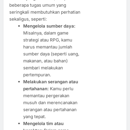
beberapa tugas umum yang
seringkali membutuhkan perhatian
sekaligus, seperti:
Mengelola sumber daya:
Misalnya, dalam game
strategi atau RPG, kamu
harus memantau jumlah
sumber daya (seperti uang,
makanan, atau bahan)
sembari melakukan
pertempuran.
Melakukan serangan atau
pertahanan:
Kamu perlu
memantau pergerakan
musuh dan merencanakan
serangan atau pertahanan
yang tepat.
Mengelola tim atau