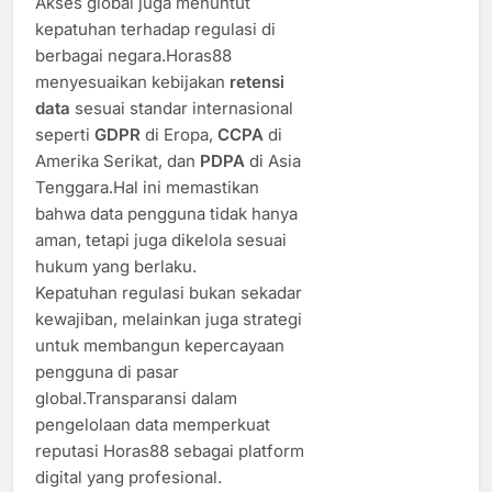
Akses global juga menuntut
kepatuhan terhadap regulasi di
berbagai negara.Horas88
menyesuaikan kebijakan
retensi
data
sesuai standar internasional
seperti
GDPR
di Eropa,
CCPA
di
Amerika Serikat, dan
PDPA
di Asia
Tenggara.Hal ini memastikan
bahwa data pengguna tidak hanya
aman, tetapi juga dikelola sesuai
hukum yang berlaku.
Kepatuhan regulasi bukan sekadar
kewajiban, melainkan juga strategi
untuk membangun kepercayaan
pengguna di pasar
global.Transparansi dalam
pengelolaan data memperkuat
reputasi Horas88 sebagai platform
digital yang profesional.