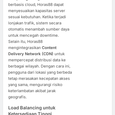
berbasis cloud, Horas88 dapat
menyesuaikan kapasitas server
sesuai kebutuhan. Ketika terjadi
lonjakan trafik, sistem secara
otomatis menambah sumber daya
untuk mencegah downtime.
Selain itu, Horas88
mengintegrasikan
Content
Delivery Network (CDN)
untuk
mempercepat distribusi data ke
berbagai wilayah. Dengan cara ini,
pengguna dari lokasi yang berbeda
tetap merasakan kecepatan akses
yang sama, mengurangi risiko
keterlambatan akibat jarak
geografis.
Load Balancing untuk
Ketersediaan Tinggi