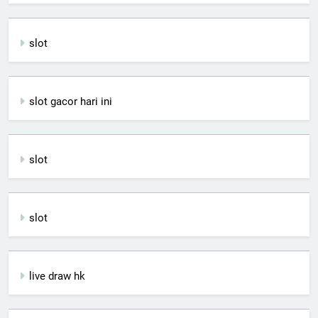
slot
slot gacor hari ini
slot
slot
live draw hk