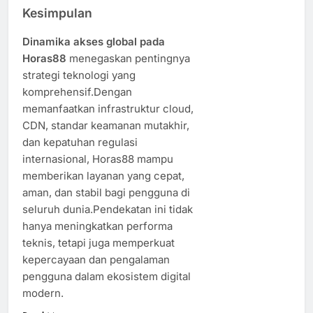
Kesimpulan
Dinamika akses global pada
Horas88
menegaskan pentingnya
strategi teknologi yang
komprehensif.Dengan
memanfaatkan infrastruktur cloud,
CDN, standar keamanan mutakhir,
dan kepatuhan regulasi
internasional, Horas88 mampu
memberikan layanan yang cepat,
aman, dan stabil bagi pengguna di
seluruh dunia.Pendekatan ini tidak
hanya meningkatkan performa
teknis, tetapi juga memperkuat
kepercayaan dan pengalaman
pengguna dalam ekosistem digital
modern.