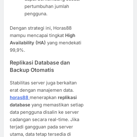
pertumbuhan jumlah
pengguna.
Dengan strategi ini, Horas88
mampu mencapai tingkat
High
Availability (HA)
yang mendekati
99,9%.
Replikasi Database dan
Backup Otomatis
Stabilitas server juga berkaitan
erat dengan manajemen data.
horas88
menerapkan
replikasi
database
yang memastikan setiap
data pengguna disalin ke server
cadangan secara real-time. Jika
terjadi gangguan pada server
utama, data tetap tersedia di