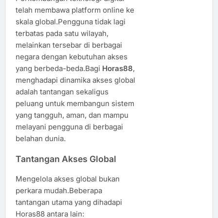
telah membawa platform online ke
skala global.Pengguna tidak lagi
terbatas pada satu wilayah,
melainkan tersebar di berbagai
negara dengan kebutuhan akses
yang berbeda-beda.Bagi
Horas88
,
menghadapi dinamika akses global
adalah tantangan sekaligus
peluang untuk membangun sistem
yang tangguh, aman, dan mampu
melayani pengguna di berbagai
belahan dunia.
Tantangan Akses Global
Mengelola akses global bukan
perkara mudah.Beberapa
tantangan utama yang dihadapi
Horas88 antara lain: