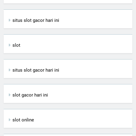
situs slot gacor hari ini
slot
situs slot gacor hari ini
slot gacor hari ini
slot online