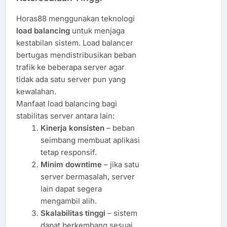
Horas88 menggunakan teknologi
load balancing
untuk menjaga
kestabilan sistem. Load balancer
bertugas mendistribusikan beban
trafik ke beberapa server agar
tidak ada satu server pun yang
kewalahan.
Manfaat load balancing bagi
stabilitas server antara lain:
Kinerja konsisten
– beban
seimbang membuat aplikasi
tetap responsif.
Minim downtime
– jika satu
server bermasalah, server
lain dapat segera
mengambil alih.
Skalabilitas tinggi
– sistem
dapat berkembang sesuai