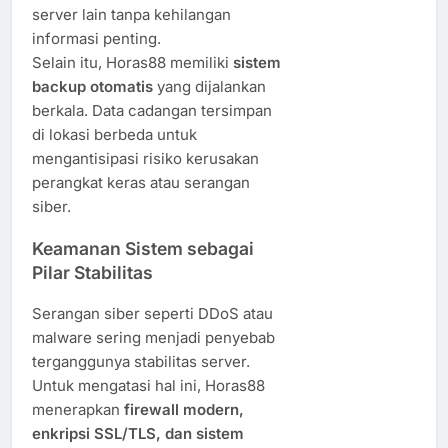
server lain tanpa kehilangan
informasi penting.
Selain itu, Horas88 memiliki
sistem
backup otomatis
yang dijalankan
berkala. Data cadangan tersimpan
di lokasi berbeda untuk
mengantisipasi risiko kerusakan
perangkat keras atau serangan
siber.
Keamanan Sistem sebagai
Pilar Stabilitas
Serangan siber seperti DDoS atau
malware sering menjadi penyebab
terganggunya stabilitas server.
Untuk mengatasi hal ini, Horas88
menerapkan
firewall modern,
enkripsi SSL/TLS, dan sistem