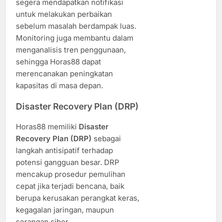
segera mendapatkan notifikasi
untuk melakukan perbaikan
sebelum masalah berdampak luas.
Monitoring juga membantu dalam
menganalisis tren penggunaan,
sehingga Horas88 dapat
merencanakan peningkatan
kapasitas di masa depan.
Disaster Recovery Plan (DRP)
Horas88 memiliki
Disaster
Recovery Plan (DRP)
sebagai
langkah antisipatif terhadap
potensi gangguan besar. DRP
mencakup prosedur pemulihan
cepat jika terjadi bencana, baik
berupa kerusakan perangkat keras,
kegagalan jaringan, maupun
serangan siber.