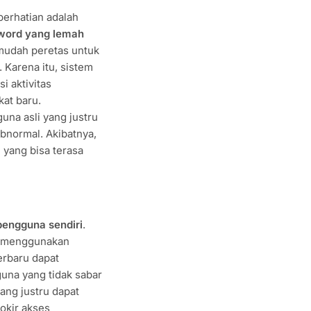
perhatian adalah
word yang lemah
rmudah peretas untuk
 Karena itu, sistem
 aktivitas
kat baru.
una asli yang justru
abnormal. Akibatnya,
 yang bisa terasa
pengguna sendiri
.
u menggunakan
rbaru dapat
guna yang tidak sabar
ang justru dapat
okir akses