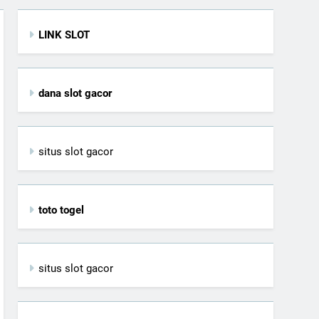
LINK SLOT
dana slot gacor
situs slot gacor
toto togel
situs slot gacor