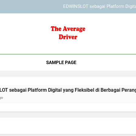
EDWINSLOT sebagai Platform Digital
LEBAH4D sebagai Platform Digital
KAYA787 dan Pent
 Average Driver
LEBAH4D dan Pengalaman Penggu
uan Dan Tips Mengemudi Di The Average Driver. Untuk Penge
EDWINSLOT sebagai Platform Digital
SAMPLE PAGE
LEBAH4D sebagai Platform Digital
KAYA787 dan Pent
latform Digital yang Fleksibel di Berbagai Perangkat
L
3