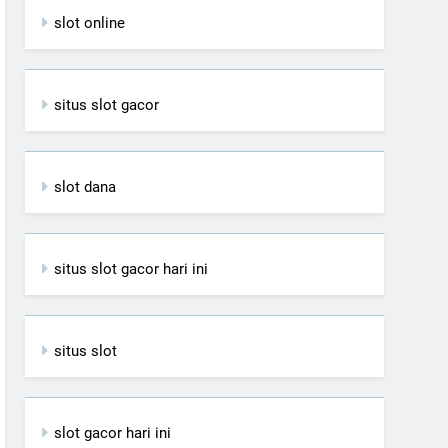
slot online
situs slot gacor
slot dana
situs slot gacor hari ini
situs slot
slot gacor hari ini