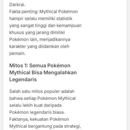
Darkrai.
Fakta penting: Mythical Pokémon
hampir selalu memiliki statistik
yang sangat tinggi dan kemampuan
khusus yang jarang dimiliki
Pokémon lain, menjadikannya
karakter yang diidamkan oleh
pemain.
Mitos 1: Semua Pokémon
Mythical Bisa Mengalahkan
Legendaris
Salah satu mitos populer adalah
bahwa setiap Pokémon Mythical
selalu lebih kuat daripada
Pokémon legendaris biasa.
Faktanya, kekuatan Pokémon
Mythical bergantung pada strategi,