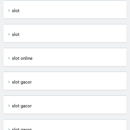
slot
slot
slot online
slot gacor
slot gacor
slot gacor