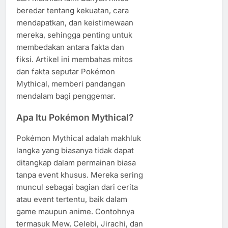
beredar tentang kekuatan, cara
mendapatkan, dan keistimewaan
mereka, sehingga penting untuk
membedakan antara fakta dan
fiksi. Artikel ini membahas mitos
dan fakta seputar Pokémon
Mythical, memberi pandangan
mendalam bagi penggemar.
Apa Itu Pokémon Mythical?
Pokémon Mythical adalah makhluk
langka yang biasanya tidak dapat
ditangkap dalam permainan biasa
tanpa event khusus. Mereka sering
muncul sebagai bagian dari cerita
atau event tertentu, baik dalam
game maupun anime. Contohnya
termasuk Mew, Celebi, Jirachi, dan