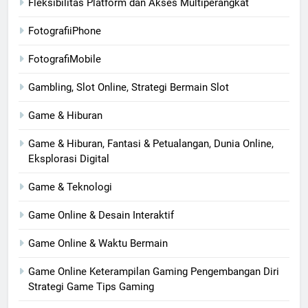
Fleksibilitas Platform dan Akses Multiperangkat
FotografiiPhone
FotografiMobile
Gambling, Slot Online, Strategi Bermain Slot
Game & Hiburan
Game & Hiburan, Fantasi & Petualangan, Dunia Online,
Eksplorasi Digital
Game & Teknologi
Game Online & Desain Interaktif
Game Online & Waktu Bermain
Game Online Keterampilan Gaming Pengembangan Diri
Strategi Game Tips Gaming