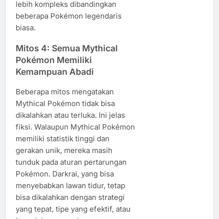
lebih kompleks dibandingkan
beberapa Pokémon legendaris
biasa.
Mitos 4: Semua Mythical
Pokémon Memiliki
Kemampuan Abadi
Beberapa mitos mengatakan
Mythical Pokémon tidak bisa
dikalahkan atau terluka. Ini jelas
fiksi. Walaupun Mythical Pokémon
memiliki statistik tinggi dan
gerakan unik, mereka masih
tunduk pada aturan pertarungan
Pokémon. Darkrai, yang bisa
menyebabkan lawan tidur, tetap
bisa dikalahkan dengan strategi
yang tepat, tipe yang efektif, atau