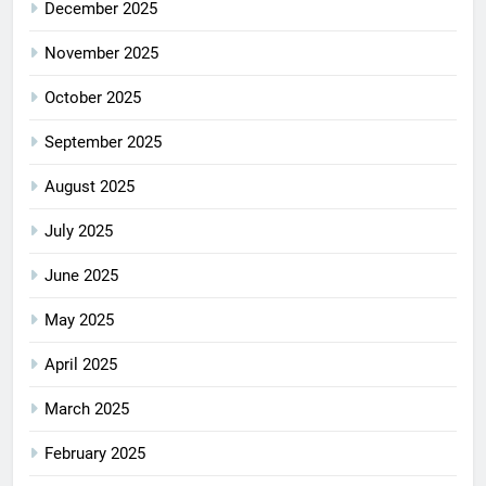
December 2025
November 2025
October 2025
September 2025
August 2025
July 2025
June 2025
May 2025
April 2025
March 2025
February 2025