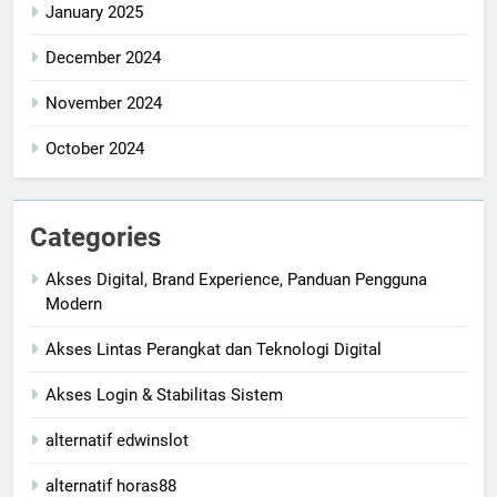
January 2025
December 2024
November 2024
October 2024
Categories
Akses Digital, Brand Experience, Panduan Pengguna
Modern
Akses Lintas Perangkat dan Teknologi Digital
Akses Login & Stabilitas Sistem
alternatif edwinslot
alternatif horas88