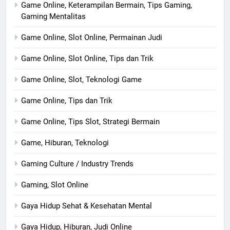
Game Online, Keterampilan Bermain, Tips Gaming,
Gaming Mentalitas
Game Online, Slot Online, Permainan Judi
Game Online, Slot Online, Tips dan Trik
Game Online, Slot, Teknologi Game
Game Online, Tips dan Trik
Game Online, Tips Slot, Strategi Bermain
Game, Hiburan, Teknologi
Gaming Culture / Industry Trends
Gaming, Slot Online
Gaya Hidup Sehat & Kesehatan Mental
Gaya Hidup, Hiburan, Judi Online