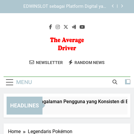
Skip
LEBAH4D sebagai Platform Digital yang Fleksibel
to
di Berbagai Perangkat
content
KAYA787 dan Pentingnya Pengalaman Akses yang
Stabil
LEBAH4D dan Pengalaman Pengguna yang
Konsisten di Berbagai Layar
EDWINSLOT sebagai Platform Digital yang
Fleksibel di Berbagai Perangkat
The Average
Baca Panduan Dan Tips Mengemudi Di
LEBAH4D sebagai Platform Digital yang Fleksibel
NEWSLETTER
RANDOM NEWS
di Berbagai Perangkat
Driver
The Average Driver. Untuk Pengemudi
KAYA787 dan Pentingnya Pengalaman Akses yang
Baru Hingga Berpengalaman.
Stabil
MENU
BAH4D dan Pengalaman Pengguna yang Konsisten di Berbaga
HEADLINES
Weeks Ago
Home
Legendaris Pokémon