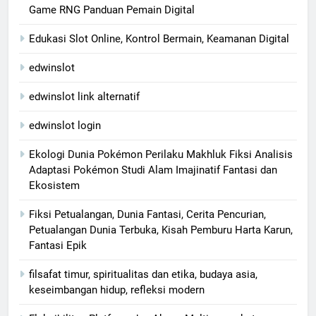
Game RNG Panduan Pemain Digital
Edukasi Slot Online, Kontrol Bermain, Keamanan Digital
edwinslot
edwinslot link alternatif
edwinslot login
Ekologi Dunia Pokémon Perilaku Makhluk Fiksi Analisis
Adaptasi Pokémon Studi Alam Imajinatif Fantasi dan
Ekosistem
Fiksi Petualangan, Dunia Fantasi, Cerita Pencurian,
Petualangan Dunia Terbuka, Kisah Pemburu Harta Karun,
Fantasi Epik
filsafat timur, spiritualitas dan etika, budaya asia,
keseimbangan hidup, refleksi modern