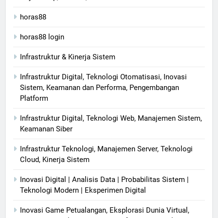
horas88
horas88 login
Infrastruktur & Kinerja Sistem
Infrastruktur Digital, Teknologi Otomatisasi, Inovasi
Sistem, Keamanan dan Performa, Pengembangan
Platform
Infrastruktur Digital, Teknologi Web, Manajemen Sistem,
Keamanan Siber
Infrastruktur Teknologi, Manajemen Server, Teknologi
Cloud, Kinerja Sistem
Inovasi Digital | Analisis Data | Probabilitas Sistem |
Teknologi Modern | Eksperimen Digital
Inovasi Game Petualangan, Eksplorasi Dunia Virtual,