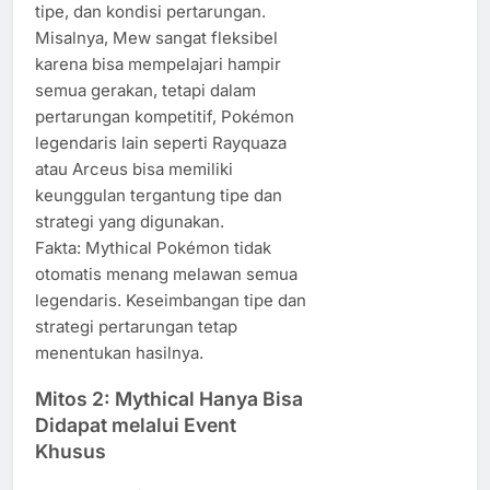
tipe, dan kondisi pertarungan.
Misalnya, Mew sangat fleksibel
karena bisa mempelajari hampir
semua gerakan, tetapi dalam
pertarungan kompetitif, Pokémon
legendaris lain seperti Rayquaza
atau Arceus bisa memiliki
keunggulan tergantung tipe dan
strategi yang digunakan.
Fakta: Mythical Pokémon tidak
otomatis menang melawan semua
legendaris. Keseimbangan tipe dan
strategi pertarungan tetap
menentukan hasilnya.
Mitos 2: Mythical Hanya Bisa
Didapat melalui Event
Khusus