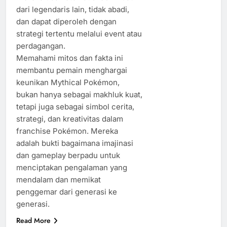
dari legendaris lain, tidak abadi,
dan dapat diperoleh dengan
strategi tertentu melalui event atau
perdagangan.
Memahami mitos dan fakta ini
membantu pemain menghargai
keunikan Mythical Pokémon,
bukan hanya sebagai makhluk kuat,
tetapi juga sebagai simbol cerita,
strategi, dan kreativitas dalam
franchise Pokémon. Mereka
adalah bukti bagaimana imajinasi
dan gameplay berpadu untuk
menciptakan pengalaman yang
mendalam dan memikat
penggemar dari generasi ke
generasi.
Read More