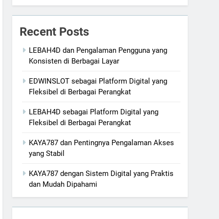
Recent Posts
LEBAH4D dan Pengalaman Pengguna yang
Konsisten di Berbagai Layar
EDWINSLOT sebagai Platform Digital yang
Fleksibel di Berbagai Perangkat
LEBAH4D sebagai Platform Digital yang
Fleksibel di Berbagai Perangkat
KAYA787 dan Pentingnya Pengalaman Akses
yang Stabil
KAYA787 dengan Sistem Digital yang Praktis
dan Mudah Dipahami