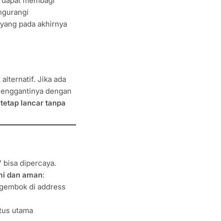
D dapat membagi
ngurangi
 yang pada akhirnya
lternatif. Jika ada
 menggantinya dengan
tetap lancar tanpa
 bisa dipercaya.
mi dan aman
:
gembok di address
tus utama