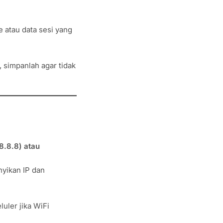
atau data sesi yang
n, simpanlah agar tidak
8.8.8) atau
ikan IP dan
luler jika WiFi