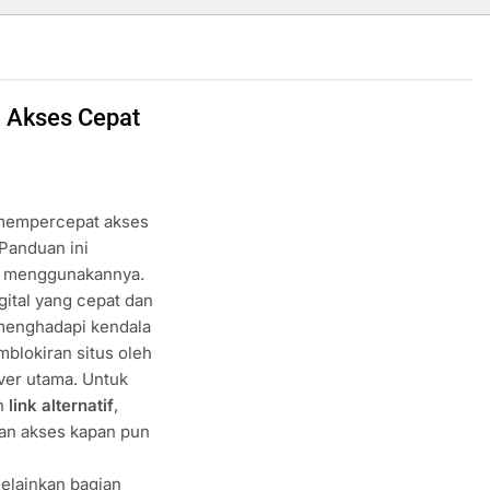
 Akses Cepat
 mempercepat akses
 Panduan ini
an menggunakannya.
ital yang cepat dan
menghadapi kendala
lokiran situs oleh
rver utama. Untuk
an
link alternatif
,
ran akses kapan pun
melainkan bagian