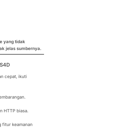
e yang tidak
dak jelas sumbernya.
IS4D
 cepat, ikuti
sembarangan.
n HTTP biasa.
 fitur keamanan