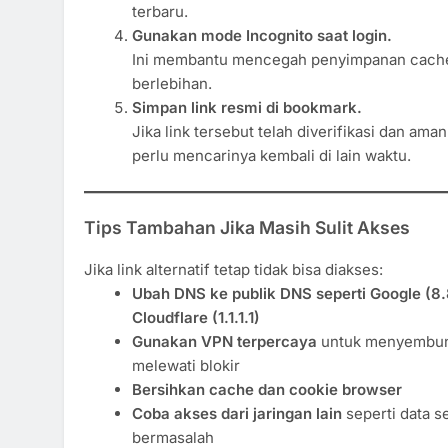
terbaru.
Gunakan mode Incognito saat login.
Ini membantu mencegah penyimpanan cache 
berlebihan.
Simpan link resmi di bookmark.
Jika link tersebut telah diverifikasi dan ama
perlu mencarinya kembali di lain waktu.
Tips Tambahan Jika Masih Sulit Akses
Jika link alternatif tetap tidak bisa diakses:
Ubah DNS ke publik DNS seperti Google (8.
Cloudflare (1.1.1.1)
Gunakan VPN terpercaya
untuk menyembuny
melewati blokir
Bersihkan cache dan cookie browser
Coba akses dari jaringan lain
seperti data se
bermasalah