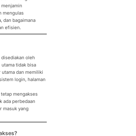
uk menjamin
an mengulas
ya, dan bagaimana
 efisien.
 disediakan oleh
utama tidak bisa
r utama dan memiliki
sistem login, halaman
 tetap mengakses
ak ada perbedaan
ur masuk yang
iakses?