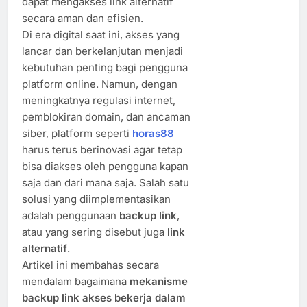
dapat mengakses link alternatif
secara aman dan efisien.
Di era digital saat ini, akses yang
lancar dan berkelanjutan menjadi
kebutuhan penting bagi pengguna
platform online. Namun, dengan
meningkatnya regulasi internet,
pemblokiran domain, dan ancaman
siber, platform seperti
horas88
harus terus berinovasi agar tetap
bisa diakses oleh pengguna kapan
saja dan dari mana saja. Salah satu
solusi yang diimplementasikan
adalah penggunaan
backup link
,
atau yang sering disebut juga
link
alternatif
.
Artikel ini membahas secara
mendalam bagaimana
mekanisme
backup link akses bekerja dalam