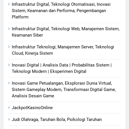
Infrastruktur Digital, Teknologi Otomatisasi, Inovasi
Sistem, Keamanan dan Performa, Pengembangan
Platform
Infrastruktur Digital, Teknologi Web, Manajemen Sistem,
Keamanan Siber
Infrastruktur Teknologi, Manajemen Server, Teknologi
Cloud, Kinerja Sistem
Inovasi Digital | Analisis Data | Probabilitas Sistem |
Teknologi Modern | Eksperimen Digital
Inovasi Game Petualangan, Eksplorasi Dunia Virtual,
Sistem Gameplay Modern, Transformasi Digital Game,
Analisis Desain Game
JackpotKasinoOnline
Judi Olahraga, Taruhan Bola, Psikologi Taruhan