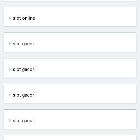
slot online
slot gacor
slot gacor
slot gacor
slot gacor