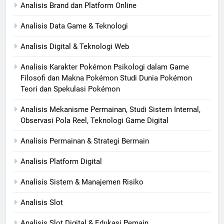
Analisis Brand dan Platform Online
Analisis Data Game & Teknologi
Analisis Digital & Teknologi Web
Analisis Karakter Pokémon Psikologi dalam Game
Filosofi dan Makna Pokémon Studi Dunia Pokémon
Teori dan Spekulasi Pokémon
Analisis Mekanisme Permainan, Studi Sistem Internal,
Observasi Pola Reel, Teknologi Game Digital
Analisis Permainan & Strategi Bermain
Analisis Platform Digital
Analisis Sistem & Manajemen Risiko
Analisis Slot
Analisis Slot Digital & Edukasi Pemain