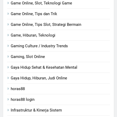
Game Online, Slot, Teknologi Game
Game Online, Tips dan Trik
Game Online, Tips Slot, Strategi Bermain
Game, Hiburan, Teknologi
Gaming Culture / Industry Trends
Gaming, Slot Online
Gaya Hidup Sehat & Kesehatan Mental
Gaya Hidup, Hiburan, Judi Online
horas88
horas88 login
Infrastruktur & Kinerja Sistem