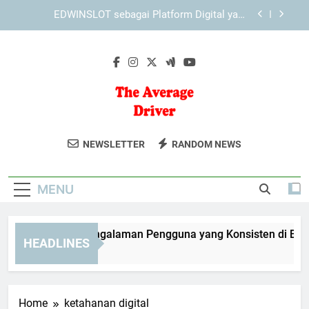
Skip
LEBAH4D sebagai Platform Digital yang Fleksibel
to
di Berbagai Perangkat
content
KAYA787 dan Pentingnya Pengalaman Akses yang
Stabil
LEBAH4D dan Pengalaman Pengguna yang
Konsisten di Berbagai Layar
EDWINSLOT sebagai Platform Digital yang
Fleksibel di Berbagai Perangkat
The Average
Baca Panduan Dan Tips Mengemudi Di
LEBAH4D sebagai Platform Digital yang Fleksibel
NEWSLETTER
RANDOM NEWS
di Berbagai Perangkat
Driver
The Average Driver. Untuk Pengemudi
KAYA787 dan Pentingnya Pengalaman Akses yang
Baru Hingga Berpengalaman.
Stabil
MENU
BAH4D dan Pengalaman Pengguna yang Konsisten di Berbaga
HEADLINES
Weeks Ago
Home
ketahanan digital