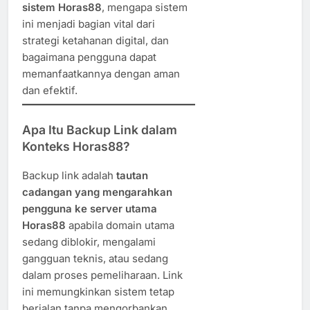
sistem Horas88
, mengapa sistem
ini menjadi bagian vital dari
strategi ketahanan digital, dan
bagaimana pengguna dapat
memanfaatkannya dengan aman
dan efektif.
Apa Itu Backup Link dalam
Konteks Horas88?
Backup link adalah
tautan
cadangan yang mengarahkan
pengguna ke server utama
Horas88
apabila domain utama
sedang diblokir, mengalami
gangguan teknis, atau sedang
dalam proses pemeliharaan. Link
ini memungkinkan sistem tetap
berjalan tanpa mengorbankan