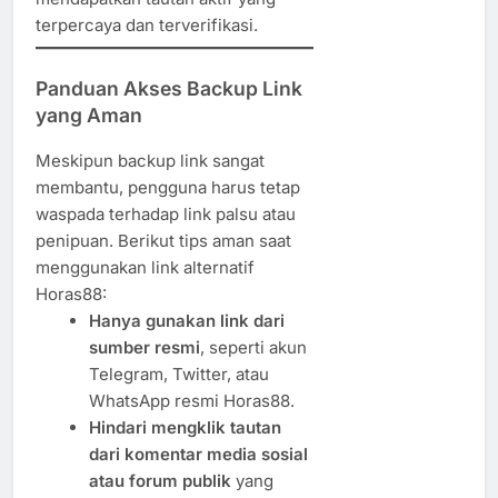
terpercaya dan terverifikasi.
Panduan Akses Backup Link
yang Aman
Meskipun backup link sangat
membantu, pengguna harus tetap
waspada terhadap link palsu atau
penipuan. Berikut tips aman saat
menggunakan link alternatif
Horas88:
Hanya gunakan link dari
sumber resmi
, seperti akun
Telegram, Twitter, atau
WhatsApp resmi Horas88.
Hindari mengklik tautan
dari komentar media sosial
atau forum publik
yang