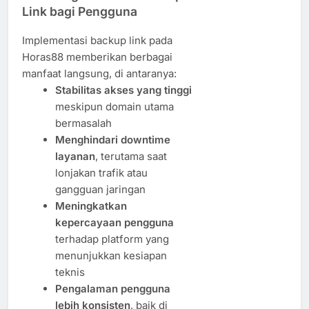
Link bagi Pengguna
Implementasi backup link pada
Horas88 memberikan berbagai
manfaat langsung, di antaranya:
Stabilitas akses yang tinggi
meskipun domain utama
bermasalah
Menghindari downtime
layanan
, terutama saat
lonjakan trafik atau
gangguan jaringan
Meningkatkan
kepercayaan pengguna
terhadap platform yang
menunjukkan kesiapan
teknis
Pengalaman pengguna
lebih konsisten
, baik di