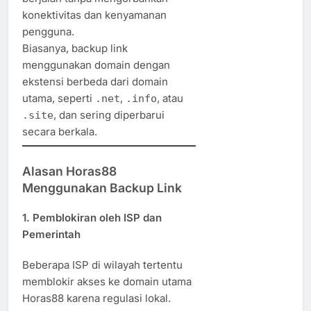
konektivitas dan kenyamanan
pengguna.
Biasanya, backup link
menggunakan domain dengan
ekstensi berbeda dari domain
utama, seperti
,
, atau
.net
.info
, dan sering diperbarui
.site
secara berkala.
Alasan Horas88
Menggunakan Backup Link
1.
Pemblokiran oleh ISP dan
Pemerintah
Beberapa ISP di wilayah tertentu
memblokir akses ke domain utama
Horas88 karena regulasi lokal.