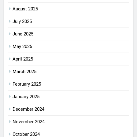
August 2025
July 2025
June 2025
May 2025
April 2025
March 2025
February 2025
January 2025
December 2024
November 2024
October 2024