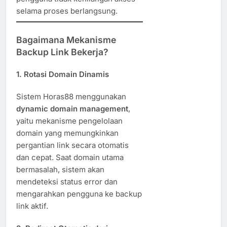
selama proses berlangsung.
Bagaimana Mekanisme
Backup Link Bekerja?
1.
Rotasi Domain Dinamis
Sistem Horas88 menggunakan
dynamic domain management
,
yaitu mekanisme pengelolaan
domain yang memungkinkan
pergantian link secara otomatis
dan cepat. Saat domain utama
bermasalah, sistem akan
mendeteksi status error dan
mengarahkan pengguna ke backup
link aktif.