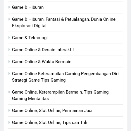
Game & Hiburan
Game & Hiburan, Fantasi & Petualangan, Dunia Online,
Eksplorasi Digital
Game & Teknologi
Game Online & Desain Interaktif
Game Online & Waktu Bermain
Game Online Keterampilan Gaming Pengembangan Diri
Strategi Game Tips Gaming
Game Online, Keterampilan Bermain, Tips Gaming,
Gaming Mentalitas
Game Online, Slot Online, Permainan Judi
Game Online, Slot Online, Tips dan Trik