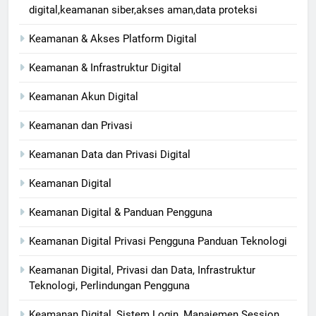
digital,keamanan siber,akses aman,data proteksi
Keamanan & Akses Platform Digital
Keamanan & Infrastruktur Digital
Keamanan Akun Digital
Keamanan dan Privasi
Keamanan Data dan Privasi Digital
Keamanan Digital
Keamanan Digital & Panduan Pengguna
Keamanan Digital Privasi Pengguna Panduan Teknologi
Keamanan Digital, Privasi dan Data, Infrastruktur
Teknologi, Perlindungan Pengguna
Keamanan Digital, Sistem Login, Manajemen Session,