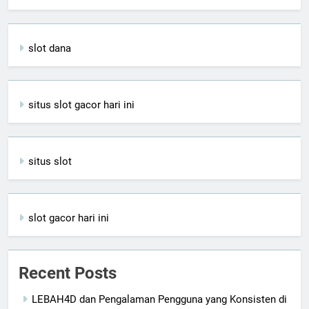
slot dana
situs slot gacor hari ini
situs slot
slot gacor hari ini
Recent Posts
LEBAH4D dan Pengalaman Pengguna yang Konsisten di