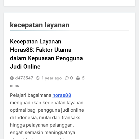
kecepatan layanan
Kecepatan Layanan
Horas88: Faktor Utama
dalam Kepuasan Pengguna
Judi Online
d473547
1 year ago
0
5
mins
Pelajari bagaimana
horas88
menghadirkan kecepatan layanan
optimal bagi pengguna judi online
di Indonesia, mulai dari transaksi
hingga pelayanan pelanggan.
engah semakin meningkatnya