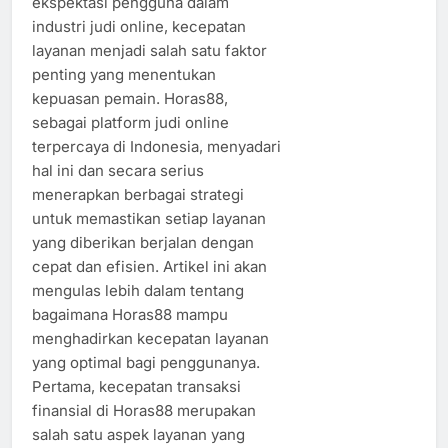
ekspektasi pengguna dalam
industri judi online, kecepatan
layanan menjadi salah satu faktor
penting yang menentukan
kepuasan pemain. Horas88,
sebagai platform judi online
terpercaya di Indonesia, menyadari
hal ini dan secara serius
menerapkan berbagai strategi
untuk memastikan setiap layanan
yang diberikan berjalan dengan
cepat dan efisien. Artikel ini akan
mengulas lebih dalam tentang
bagaimana Horas88 mampu
menghadirkan kecepatan layanan
yang optimal bagi penggunanya.
Pertama, kecepatan transaksi
finansial di Horas88 merupakan
salah satu aspek layanan yang