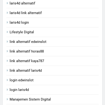
laris4d alternatif
laris4d link alternatif
laris4d login
Lifestyle Digital
link alternatif edwinslot
link alternatif horas88
link alternatif kaya787
link alternatif laris4d
login edwinslot
login laris4d
Manajemen Sistem Digital