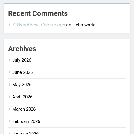
Recent Comments
A WordPress Commenter
on
Hello world!
Archives
July 2026
June 2026
May 2026
April 2026
March 2026
February 2026
January 2026