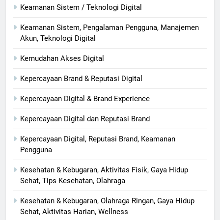
Keamanan Sistem / Teknologi Digital
Keamanan Sistem, Pengalaman Pengguna, Manajemen
Akun, Teknologi Digital
Kemudahan Akses Digital
Kepercayaan Brand & Reputasi Digital
Kepercayaan Digital & Brand Experience
Kepercayaan Digital dan Reputasi Brand
Kepercayaan Digital, Reputasi Brand, Keamanan
Pengguna
Kesehatan & Kebugaran, Aktivitas Fisik, Gaya Hidup
Sehat, Tips Kesehatan, Olahraga
Kesehatan & Kebugaran, Olahraga Ringan, Gaya Hidup
Sehat, Aktivitas Harian, Wellness