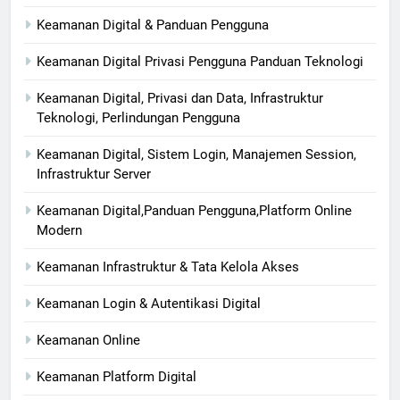
Keamanan Digital & Panduan Pengguna
Keamanan Digital Privasi Pengguna Panduan Teknologi
Keamanan Digital, Privasi dan Data, Infrastruktur
Teknologi, Perlindungan Pengguna
Keamanan Digital, Sistem Login, Manajemen Session,
Infrastruktur Server
Keamanan Digital,Panduan Pengguna,Platform Online
Modern
Keamanan Infrastruktur & Tata Kelola Akses
Keamanan Login & Autentikasi Digital
Keamanan Online
Keamanan Platform Digital