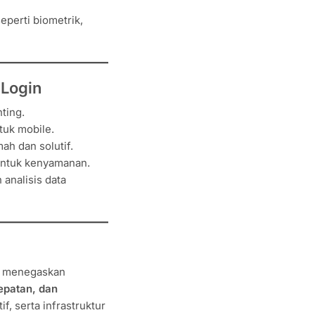
eperti biometrik,
 Login
nting.
ntuk mobile.
ah dan solutif.
untuk kenyamanan.
 analisis data
menegaskan
patan, dan
if, serta infrastruktur