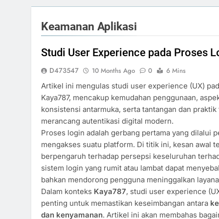
Keamanan Aplikasi
Studi User Experience pada Proses 
D473547
10 Months Ago
0
6 Mins
Artikel ini mengulas studi user experience (UX) pa
Kaya787, mencakup kemudahan penggunaan, aspe
konsistensi antarmuka, serta tantangan dan praktik
merancang autentikasi digital modern.
Proses login adalah gerbang pertama yang dilalui
mengakses suatu platform. Di titik ini, kesan awal 
berpengaruh terhadap persepsi keseluruhan terha
sistem login yang rumit atau lambat dapat menyebab
bahkan mendorong pengguna meninggalkan layana
Dalam konteks
Kaya787
, studi user experience (U
penting untuk memastikan keseimbangan antara
ke
dan kenyamanan
. Artikel ini akan membahas baga