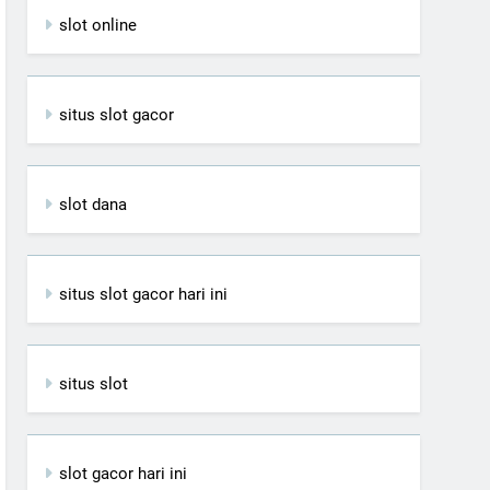
slot online
situs slot gacor
slot dana
situs slot gacor hari ini
situs slot
slot gacor hari ini