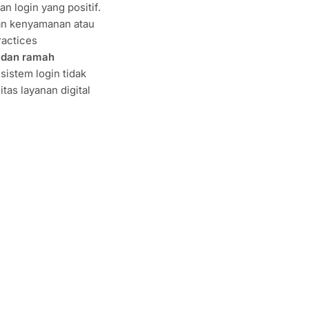
 login yang positif.
dan kenyamanan atau
actices
, dan ramah
sistem login tidak
itas layanan digital