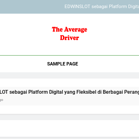
EDWINSLOT sebagai Platform Digital
LEBAH4D sebagai Platform Digital
KAYA787 dan Pent
 Average Driver
LEBAH4D dan Pengalaman Penggu
uan Dan Tips Mengemudi Di The Average Driver. Untuk Penge
EDWINSLOT sebagai Platform Digital
SAMPLE PAGE
LEBAH4D sebagai Platform Digital
KAYA787 dan Pent
latform Digital yang Fleksibel di Berbagai Perangkat
L
3