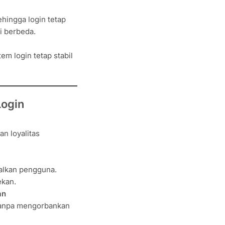
hingga login tetap
i berbeda.
em login tetap stabil
Login
n loyalitas
galkan pengguna.
ekan.
an
 tanpa mengorbankan