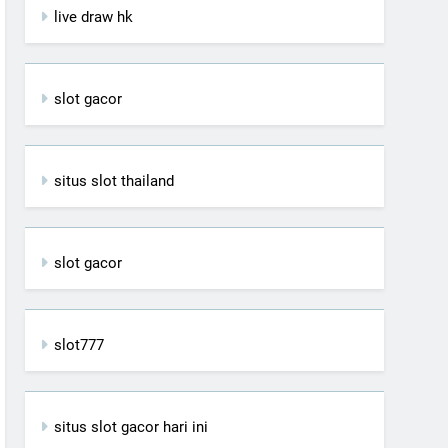
live draw hk
slot gacor
situs slot thailand
slot gacor
slot777
situs slot gacor hari ini