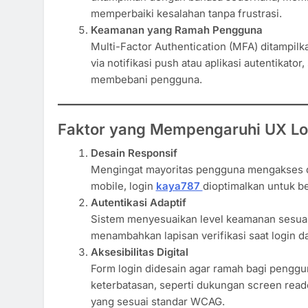
memperbaiki kesalahan tanpa frustrasi.
Keamanan yang Ramah Pengguna
Multi-Factor Authentication (MFA) ditampil
via notifikasi push atau aplikasi autentikator,
membebani pengguna.
Faktor yang Mempengaruhi UX Lo
Desain Responsif
Mengingat mayoritas pengguna mengakses d
mobile, login
kaya787
dioptimalkan untuk be
Autentikasi Adaptif
Sistem menyesuaikan level keamanan sesuai 
menambahkan lapisan verifikasi saat login da
Aksesibilitas Digital
Form login didesain agar ramah bagi pengg
keterbatasan, seperti dukungan screen read
yang sesuai standar WCAG.