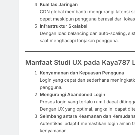
Kualitas Jaringan
CDN global membantu mengurangi latensi se
cepat meskipun pengguna berasal dari lokas
Infrastruktur Skalabel
Dengan load balancing dan auto-scaling, sist
saat menghadapi lonjakan pengguna.
Manfaat Studi UX pada Kaya787 
Kenyamanan dan Kepuasan Pengguna
Login yang cepat dan sederhana meningkatka
pengguna.
Mengurangi Abandoned Login
Proses login yang terlalu rumit dapat diting
Dengan UX yang optimal, angka ini dapat dit
Seimbang antara Keamanan dan Kemudah
Autentikasi adaptif memastikan login aman
kenyamanan.