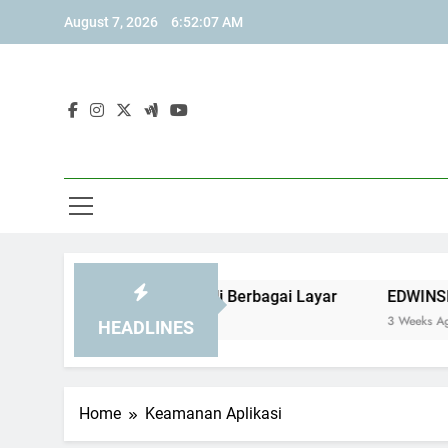
Skip
August 7, 2026
6:52:08 AM
to
content
The
Baca Pand
yang Konsisten di Berbagai Layar
EDWINSLOT sebagai P
3 Weeks Ago
HEADLINES
Home
Keamanan Aplikasi