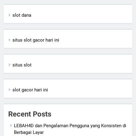
slot dana
situs slot gacor hari ini
situs slot
slot gacor hari ini
Recent Posts
LEBAH4D dan Pengalaman Pengguna yang Konsisten di
Berbagai Layar