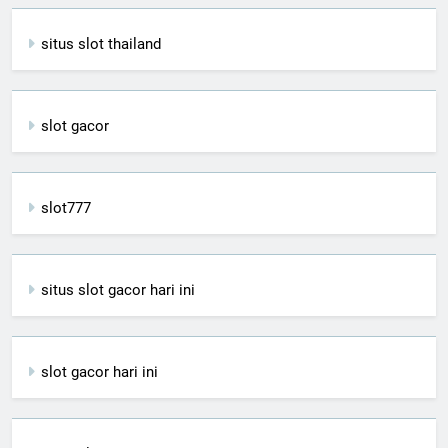
situs slot thailand
slot gacor
slot777
situs slot gacor hari ini
slot gacor hari ini