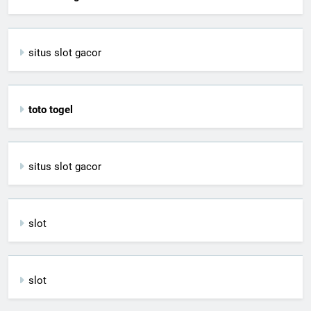
situs slot gacor
toto togel
situs slot gacor
slot
slot