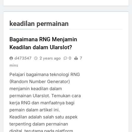
keadilan permainan
Bagaimana RNG Menjamin
Keadilan dalam Ularslot?
d473547
2 years ago
0
7
mins
Pelajari bagaimana teknologi RNG
(Random Number Generator)
menjamin keadilan dalam
permainan Ularslot. Temukan cara
kerja RNG dan manfaatnya bagi
pemain dalam artikel ini.
Keadilan adalah salah satu aspek
terpenting dalam permainan
digital, terutama pada platform