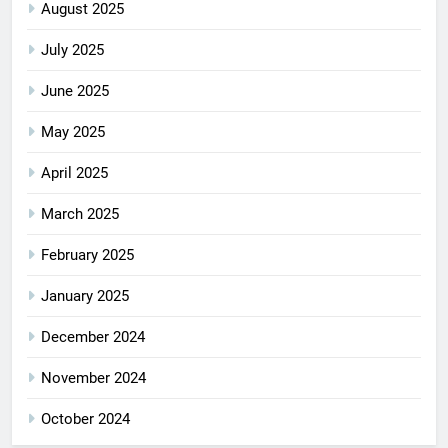
August 2025
July 2025
June 2025
May 2025
April 2025
March 2025
February 2025
January 2025
December 2024
November 2024
October 2024