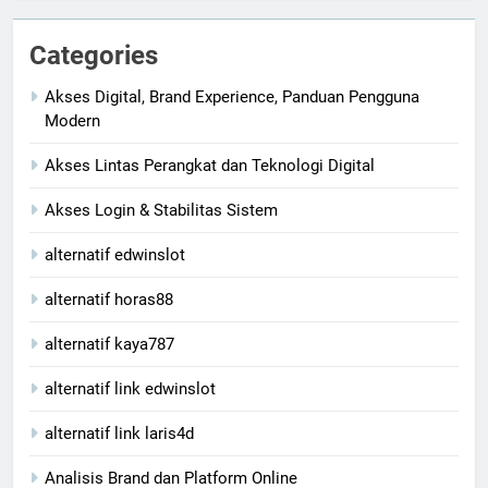
Categories
Akses Digital, Brand Experience, Panduan Pengguna
Modern
Akses Lintas Perangkat dan Teknologi Digital
Akses Login & Stabilitas Sistem
alternatif edwinslot
alternatif horas88
alternatif kaya787
alternatif link edwinslot
alternatif link laris4d
Analisis Brand dan Platform Online