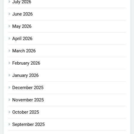
July 2026
June 2026
May 2026
April 2026
March 2026
February 2026
January 2026
December 2025
November 2025
October 2025
September 2025