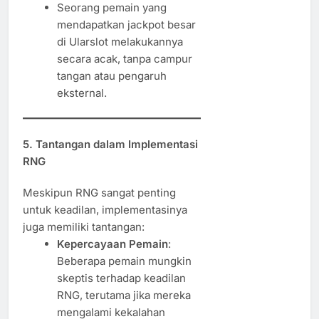
Seorang pemain yang
mendapatkan jackpot besar
di Ularslot melakukannya
secara acak, tanpa campur
tangan atau pengaruh
eksternal.
5.
Tantangan dalam Implementasi
RNG
Meskipun RNG sangat penting
untuk keadilan, implementasinya
juga memiliki tantangan:
Kepercayaan Pemain
:
Beberapa pemain mungkin
skeptis terhadap keadilan
RNG, terutama jika mereka
mengalami kekalahan