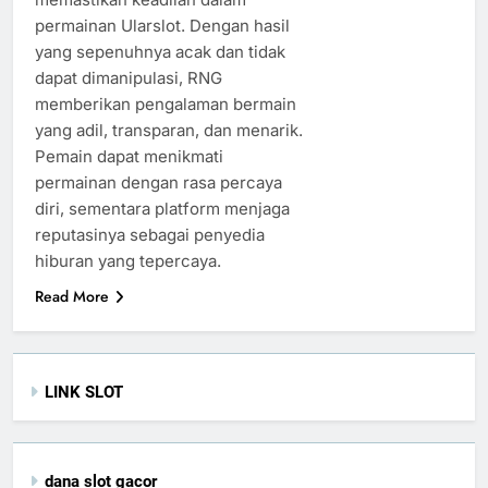
permainan Ularslot. Dengan hasil
yang sepenuhnya acak dan tidak
dapat dimanipulasi, RNG
memberikan pengalaman bermain
yang adil, transparan, dan menarik.
Pemain dapat menikmati
permainan dengan rasa percaya
diri, sementara platform menjaga
reputasinya sebagai penyedia
hiburan yang tepercaya.
Read More
LINK SLOT
dana slot gacor