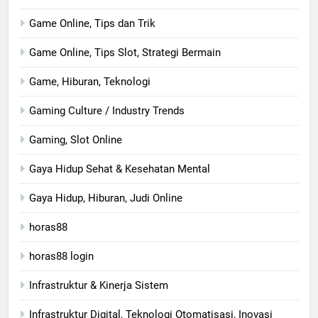
Game Online, Tips dan Trik
Game Online, Tips Slot, Strategi Bermain
Game, Hiburan, Teknologi
Gaming Culture / Industry Trends
Gaming, Slot Online
Gaya Hidup Sehat & Kesehatan Mental
Gaya Hidup, Hiburan, Judi Online
horas88
horas88 login
Infrastruktur & Kinerja Sistem
Infrastruktur Digital, Teknologi Otomatisasi, Inovasi