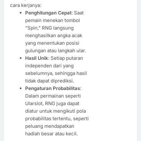
cara kerjanya:
Penghitungan Cepat
: Saat
pemain menekan tombol
“Spin,” RNG langsung
menghasilkan angka acak
yang menentukan posisi
gulungan atau langkah ular.
Hasil Unik
: Setiap putaran
independen dari yang
sebelumnya, sehingga hasil
tidak dapat diprediksi.
Pengaturan Probabilitas
:
Dalam permainan seperti
Ularslot, RNG juga dapat
diatur untuk mengikuti pola
probabilitas tertentu, seperti
peluang mendapatkan
hadiah besar atau kecil.