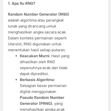
1.
Apa Itu RNG?
Random Number Generator (RNG)
adalah algoritma atau perangkat
lunak yang dirancang untuk
menghasilkan angka secara acak.
Dalam konteks permainan seperti
Ularslot, RNG digunakan untuk
menentukan hasil setiap putaran.
Keacakan Murni
: Hasil yang
dihasilkan oleh RNG
sepenuhnya acak dan tidak
dapat diprediksi.
Berbasis Algoritma
:
Sebagian besar permainan
digital menggunakan
Pseudo Random Number
Generator (PRNG)
, yang
menghasilkan angka acak