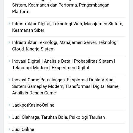
Sistem, Keamanan dan Performa, Pengembangan
Platform
Infrastruktur Digital, Teknologi Web, Manajemen Sistem,
Keamanan Siber
Infrastruktur Teknologi, Manajemen Server, Teknologi
Cloud, Kinerja Sistem
Inovasi Digital | Analisis Data | Probabilitas Sistem |
Teknologi Modern | Eksperimen Digital
Inovasi Game Petualangan, Eksplorasi Dunia Virtual,
Sistem Gameplay Modern, Transformasi Digital Game,
Analisis Desain Game
JackpotKasinoOnline
Judi Olahraga, Taruhan Bola, Psikologi Taruhan
Judi Online