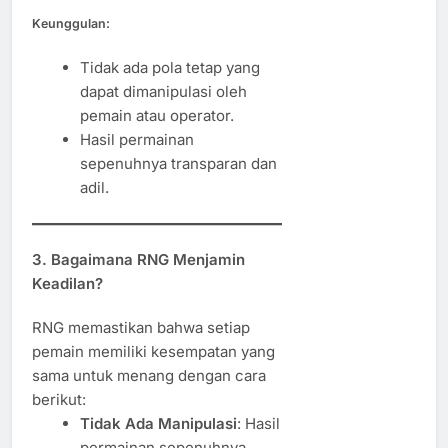
Keunggulan
:
Tidak ada pola tetap yang
dapat dimanipulasi oleh
pemain atau operator.
Hasil permainan
sepenuhnya transparan dan
adil.
3.
Bagaimana RNG Menjamin
Keadilan?
RNG memastikan bahwa setiap
pemain memiliki kesempatan yang
sama untuk menang dengan cara
berikut:
Tidak Ada Manipulasi
: Hasil
permainan sepenuhnya