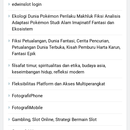
edwinslot login
Ekologi Dunia Pokémon Perilaku Makhluk Fiksi Analisis
Adaptasi Pokémon Studi Alam Imajinatif Fantasi dan
Ekosistem
Fiksi Petualangan, Dunia Fantasi, Cerita Pencurian,
Petualangan Dunia Terbuka, Kisah Pemburu Harta Karun,
Fantasi Epik
filsafat timur, spiritualitas dan etika, budaya asia,
keseimbangan hidup, refleksi modern
Fleksibilitas Platform dan Akses Multiperangkat
FotografiiPhone
FotografiMobile
Gambling, Slot Online, Strategi Bermain Slot