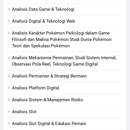
Analisis Data Game & Teknologi
Analisis Digital & Teknologi Web
Analisis Karakter Pokémon Psikologi dalam Game
Filosofi dan Makna Pokémon Studi Dunia Pokémon
Teori dan Spekulasi Pokémon
Analisis Mekanisme Permainan, Studi Sistem Internal,
Observasi Pola Reel, Teknologi Game Digital
Analisis Permainan & Strategi Bermain
Analisis Platform Digital
Analisis Sistem & Manajemen Risiko
Analisis Slot
Analisis Slot Digital & Edukasi Pemain