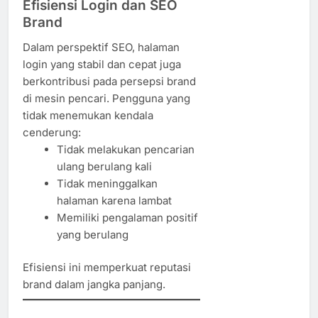
Efisiensi Login dan SEO
Brand
Dalam perspektif SEO, halaman
login yang stabil dan cepat juga
berkontribusi pada persepsi brand
di mesin pencari. Pengguna yang
tidak menemukan kendala
cenderung:
Tidak melakukan pencarian
ulang berulang kali
Tidak meninggalkan
halaman karena lambat
Memiliki pengalaman positif
yang berulang
Efisiensi ini memperkuat reputasi
brand dalam jangka panjang.