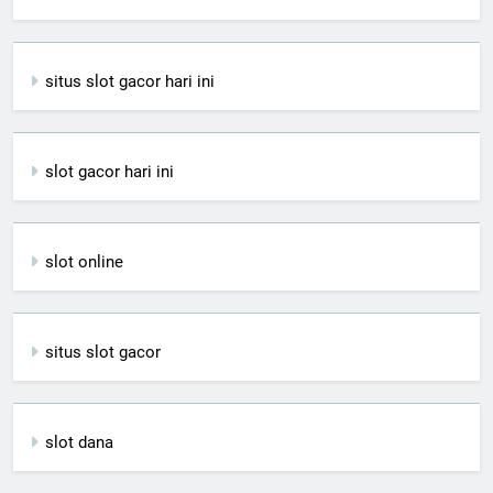
situs slot gacor hari ini
slot gacor hari ini
slot online
situs slot gacor
slot dana