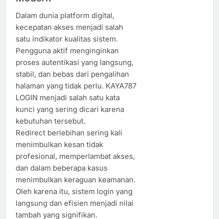
Dalam dunia platform digital,
kecepatan akses menjadi salah
satu indikator kualitas sistem.
Pengguna aktif menginginkan
proses autentikasi yang langsung,
stabil, dan bebas dari pengalihan
halaman yang tidak perlu. KAYA787
LOGIN menjadi salah satu kata
kunci yang sering dicari karena
kebutuhan tersebut.
Redirect berlebihan sering kali
menimbulkan kesan tidak
profesional, memperlambat akses,
dan dalam beberapa kasus
menimbulkan keraguan keamanan.
Oleh karena itu, sistem login yang
langsung dan efisien menjadi nilai
tambah yang signifikan.