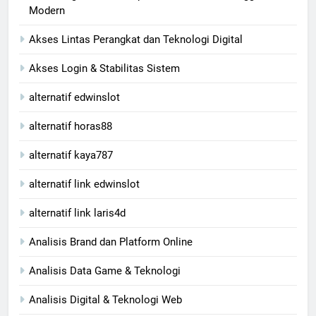
Modern
Akses Lintas Perangkat dan Teknologi Digital
Akses Login & Stabilitas Sistem
alternatif edwinslot
alternatif horas88
alternatif kaya787
alternatif link edwinslot
alternatif link laris4d
Analisis Brand dan Platform Online
Analisis Data Game & Teknologi
Analisis Digital & Teknologi Web