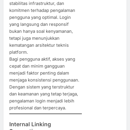
stabilitas infrastruktur, dan
komitmen terhadap pengalaman
pengguna yang optimal. Login
yang langsung dan responsif
bukan hanya soal kenyamanan,
tetapi juga menunjukkan
kematangan arsitektur teknis
platform.
Bagi pengguna aktif, akses yang
cepat dan minim gangguan
menjadi faktor penting dalam
menjaga konsistensi penggunaan.
Dengan sistem yang terstruktur
dan keamanan yang tetap terjaga,
pengalaman login menjadi lebih
profesional dan terpercaya.
Internal Linking