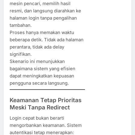
mesin pencari, memilih hasil
resmi, dan langsung diarahkan ke
halaman login tanpa pengalihan
tambahan.
Proses hanya memakan waktu
beberapa detik. Tidak ada halaman
perantara, tidak ada delay
signifikan.
Skenario ini menunjukkan
bagaimana sistem yang efisien
dapat meningkatkan kepuasan
pengguna secara langsung.
Keamanan Tetap Prioritas
Meski Tanpa Redirect
Login cepat bukan berarti
mengorbankan keamanan. Sistem
autentikasi tetap menerapkan: