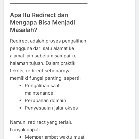
Apa Itu Redirect dan
Mengapa Bisa Menjadi
Masalah?
Redirect adalah proses pengalihan
pengguna dari satu alamat ke
alamat lain sebelum sampai ke
halaman tujuan. Dalam praktik
teknis, redirect sebenarnya
memiliki fungsi penting, seperti:
Pengalihan saat
maintenance
Perubahan domain
Penyesuaian jalur akses
Namun, redirect yang terlalu
banyak dapat:
Memperlambat waktu muat