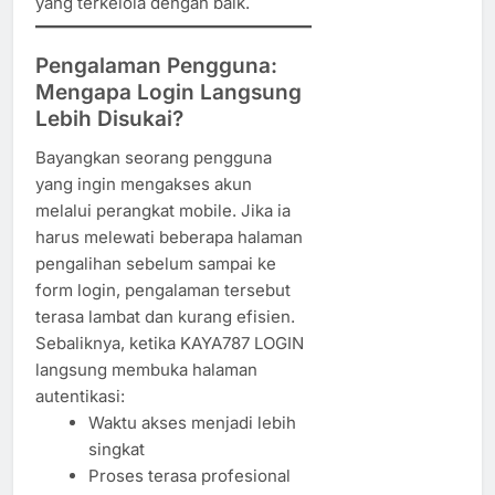
yang terkelola dengan baik.
Pengalaman Pengguna:
Mengapa Login Langsung
Lebih Disukai?
Bayangkan seorang pengguna
yang ingin mengakses akun
melalui perangkat mobile. Jika ia
harus melewati beberapa halaman
pengalihan sebelum sampai ke
form login, pengalaman tersebut
terasa lambat dan kurang efisien.
Sebaliknya, ketika KAYA787 LOGIN
langsung membuka halaman
autentikasi:
Waktu akses menjadi lebih
singkat
Proses terasa profesional