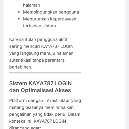
halaman
Membingungkan pengguna
Menurunkan kepercayaan
terhadap sistem
Karena itulah pengguna aktif
sering mencari KAYA787 LOGIN
yang langsung menuju halaman
autentikasi tanpa perantara
berlebihan.
Sistem KAYA787 LOGIN
dan Optimalisasi Akses
Platform dengan infrastruktur yang
matang biasanya meminimalkan
pengalihan yang tidak perlu. Dalam
konteks ini, KAYA787 LOGIN
dirancang agar: