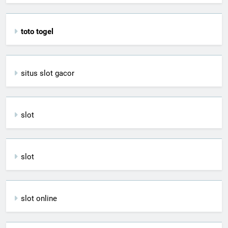
toto togel
situs slot gacor
slot
slot
slot online