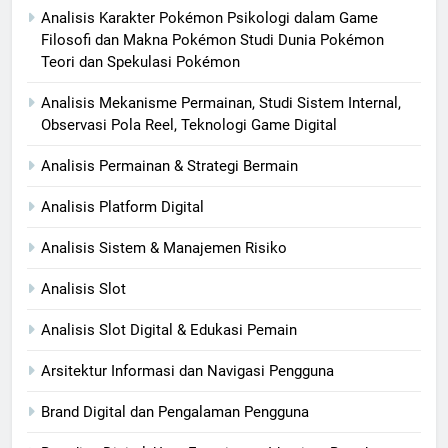
Analisis Karakter Pokémon Psikologi dalam Game
Filosofi dan Makna Pokémon Studi Dunia Pokémon
Teori dan Spekulasi Pokémon
Analisis Mekanisme Permainan, Studi Sistem Internal,
Observasi Pola Reel, Teknologi Game Digital
Analisis Permainan & Strategi Bermain
Analisis Platform Digital
Analisis Sistem & Manajemen Risiko
Analisis Slot
Analisis Slot Digital & Edukasi Pemain
Arsitektur Informasi dan Navigasi Pengguna
Brand Digital dan Pengalaman Pengguna