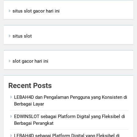
situs slot gacor hari ini
situs slot
slot gacor hari ini
Recent Posts
LEBAH4D dan Pengalaman Pengguna yang Konsisten di
Berbagai Layar
EDWINSLOT sebagai Platform Digital yang Fleksibel di
Berbagai Perangkat
LEBAH4D sebagai Platform Digital yang Fleksibel di