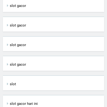
slot gacor
slot gacor
slot gacor
slot gacor
slot
slot gacor hari ini