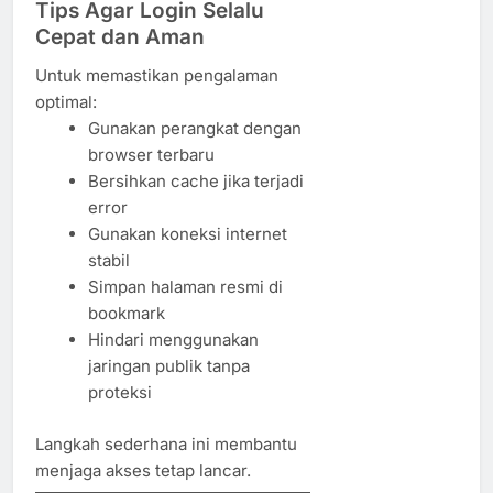
Tips Agar Login Selalu
Cepat dan Aman
Untuk memastikan pengalaman
optimal:
Gunakan perangkat dengan
browser terbaru
Bersihkan cache jika terjadi
error
Gunakan koneksi internet
stabil
Simpan halaman resmi di
bookmark
Hindari menggunakan
jaringan publik tanpa
proteksi
Langkah sederhana ini membantu
menjaga akses tetap lancar.