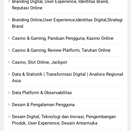
Branding Digital, User Experience, Identitas Brand,
Reputasi Online
Branding Online,User Experience,Identitas Digital,Strategi
Brand
Casino & Gaming, Panduan Pengguna, Kasino Online
Casino & Gaming, Review Platform, Taruhan Online
Casino, Slot Online, Jackpot
Data & Statistik | Transformasi Digital | Analisis Regional
Asia
Data Platform & Observabilitas
Desain & Pengalaman Pengguna
Desain Digital, Teknologi dan Inovasi, Pengembangan
Produk, User Experience, Desain Antarmuka