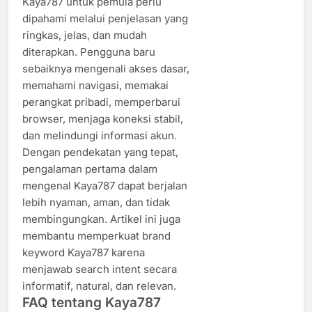
Kaya787 untuk pemula perlu
dipahami melalui penjelasan yang
ringkas, jelas, dan mudah
diterapkan. Pengguna baru
sebaiknya mengenali akses dasar,
memahami navigasi, memakai
perangkat pribadi, memperbarui
browser, menjaga koneksi stabil,
dan melindungi informasi akun.
Dengan pendekatan yang tepat,
pengalaman pertama dalam
mengenal Kaya787 dapat berjalan
lebih nyaman, aman, dan tidak
membingungkan. Artikel ini juga
membantu memperkuat brand
keyword Kaya787 karena
menjawab search intent secara
informatif, natural, dan relevan.
FAQ tentang Kaya787