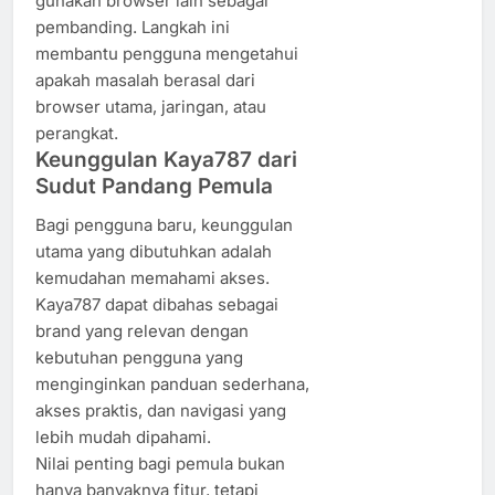
gunakan browser lain sebagai
pembanding. Langkah ini
membantu pengguna mengetahui
apakah masalah berasal dari
browser utama, jaringan, atau
perangkat.
Keunggulan Kaya787 dari
Sudut Pandang Pemula
Bagi pengguna baru, keunggulan
utama yang dibutuhkan adalah
kemudahan memahami akses.
Kaya787 dapat dibahas sebagai
brand yang relevan dengan
kebutuhan pengguna yang
menginginkan panduan sederhana,
akses praktis, dan navigasi yang
lebih mudah dipahami.
Nilai penting bagi pemula bukan
hanya banyaknya fitur, tetapi