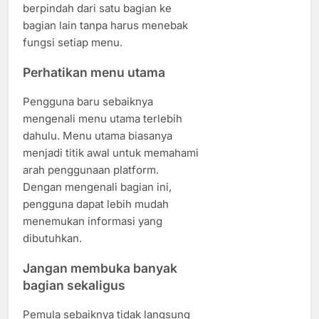
berpindah dari satu bagian ke
bagian lain tanpa harus menebak
fungsi setiap menu.
Perhatikan menu utama
Pengguna baru sebaiknya
mengenali menu utama terlebih
dahulu. Menu utama biasanya
menjadi titik awal untuk memahami
arah penggunaan platform.
Dengan mengenali bagian ini,
pengguna dapat lebih mudah
menemukan informasi yang
dibutuhkan.
Jangan membuka banyak
bagian sekaligus
Pemula sebaiknya tidak langsung