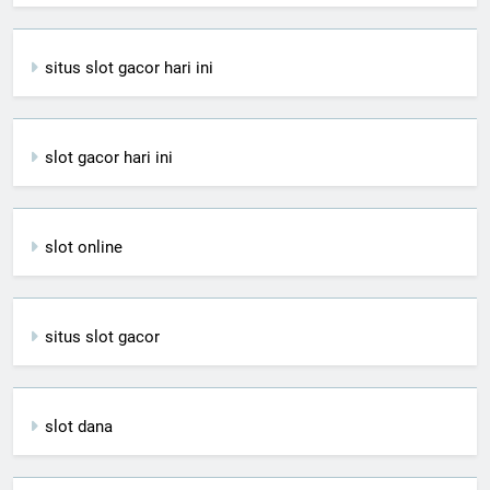
situs slot gacor hari ini
slot gacor hari ini
slot online
situs slot gacor
slot dana