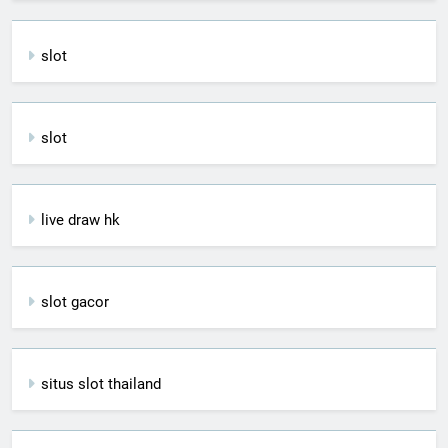
slot
slot
live draw hk
slot gacor
situs slot thailand