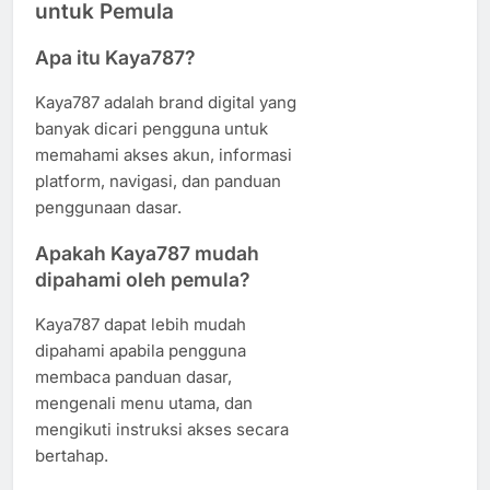
untuk Pemula
Apa itu Kaya787?
Kaya787 adalah brand digital yang
banyak dicari pengguna untuk
memahami akses akun, informasi
platform, navigasi, dan panduan
penggunaan dasar.
Apakah Kaya787 mudah
dipahami oleh pemula?
Kaya787 dapat lebih mudah
dipahami apabila pengguna
membaca panduan dasar,
mengenali menu utama, dan
mengikuti instruksi akses secara
bertahap.