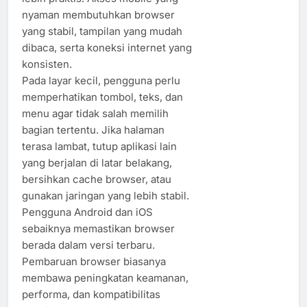
nyaman membutuhkan browser
yang stabil, tampilan yang mudah
dibaca, serta koneksi internet yang
konsisten.
Pada layar kecil, pengguna perlu
memperhatikan tombol, teks, dan
menu agar tidak salah memilih
bagian tertentu. Jika halaman
terasa lambat, tutup aplikasi lain
yang berjalan di latar belakang,
bersihkan cache browser, atau
gunakan jaringan yang lebih stabil.
Pengguna Android dan iOS
sebaiknya memastikan browser
berada dalam versi terbaru.
Pembaruan browser biasanya
membawa peningkatan keamanan,
performa, dan kompatibilitas