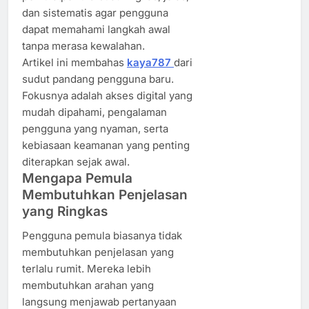
dan sistematis agar pengguna
dapat memahami langkah awal
tanpa merasa kewalahan.
Artikel ini membahas
kaya787
dari
sudut pandang pengguna baru.
Fokusnya adalah akses digital yang
mudah dipahami, pengalaman
pengguna yang nyaman, serta
kebiasaan keamanan yang penting
diterapkan sejak awal.
Mengapa Pemula
Membutuhkan Penjelasan
yang Ringkas
Pengguna pemula biasanya tidak
membutuhkan penjelasan yang
terlalu rumit. Mereka lebih
membutuhkan arahan yang
langsung menjawab pertanyaan