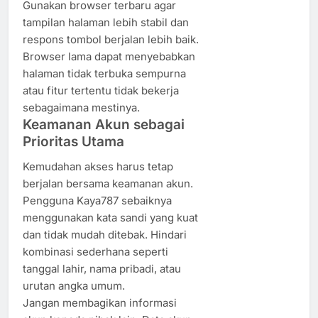
Gunakan browser terbaru agar
tampilan halaman lebih stabil dan
respons tombol berjalan lebih baik.
Browser lama dapat menyebabkan
halaman tidak terbuka sempurna
atau fitur tertentu tidak bekerja
sebagaimana mestinya.
Keamanan Akun sebagai
Prioritas Utama
Kemudahan akses harus tetap
berjalan bersama keamanan akun.
Pengguna Kaya787 sebaiknya
menggunakan kata sandi yang kuat
dan tidak mudah ditebak. Hindari
kombinasi sederhana seperti
tanggal lahir, nama pribadi, atau
urutan angka umum.
Jangan membagikan informasi