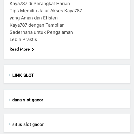
Kaya787 di Perangkat Harian
Tips Memilih Jalur Akses Kaya787
yang Aman dan Efisien
Kaya787 dengan Tampilan
Sederhana untuk Pengalaman
Lebih Praktis
Read More
LINK SLOT
dana slot gacor
situs slot gacor