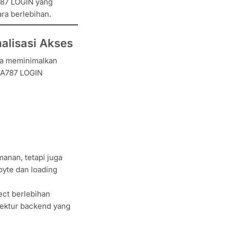
787 LOGIN yang
ra berlebihan.
alisasi Akses
ya meminimalkan
AYA787 LOGIN
anan, tetapi juga
byte dan loading
ect berlebihan
tektur backend yang