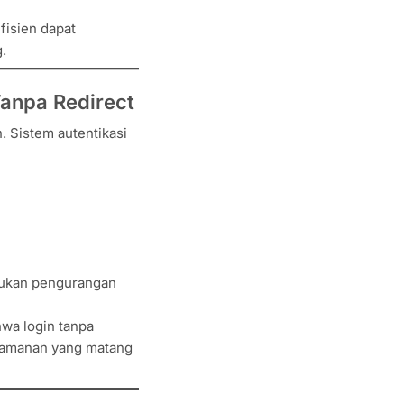
fisien dapat
.
Tanpa Redirect
 Sistem autentikasi
 bukan pengurangan
hwa login tanpa
keamanan yang matang