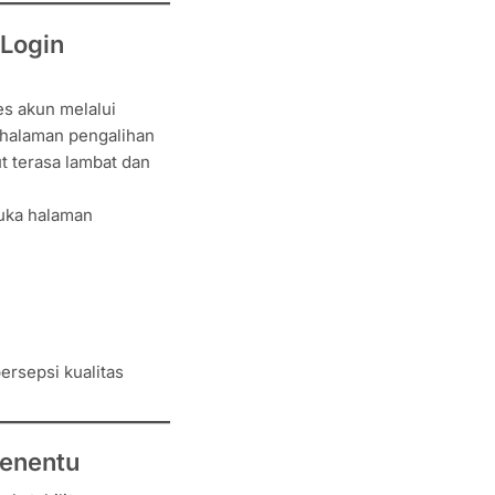
Login
s akun melalui
 halaman pengalihan
t terasa lambat dan
uka halaman
rsepsi kualitas
Penentu