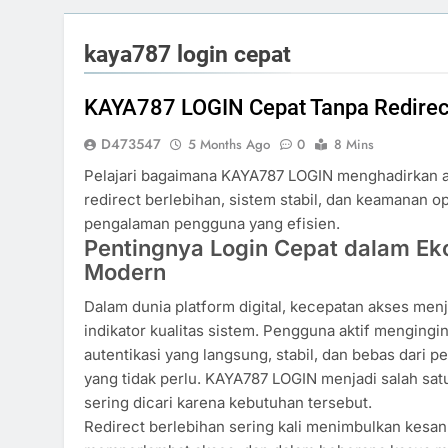
kaya787 login cepat
KAYA787 LOGIN Cepat Tanpa Redirec
D473547
5 Months Ago
0
8 Mins
Pelajari bagaimana KAYA787 LOGIN menghadirkan a
redirect berlebihan, sistem stabil, dan keamanan o
pengalaman pengguna yang efisien.
Pentingnya Login Cepat dalam Eko
Modern
Dalam dunia platform digital, kecepatan akses menj
indikator kualitas sistem. Pengguna aktif mengingi
autentikasi yang langsung, stabil, dan bebas dari 
yang tidak perlu. KAYA787 LOGIN menjadi salah sat
sering dicari karena kebutuhan tersebut.
Redirect berlebihan sering kali menimbulkan kesan 