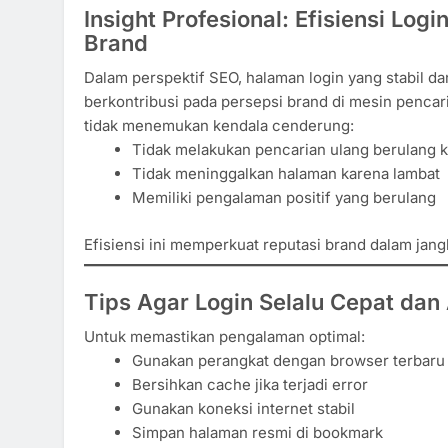
Insight Profesional: Efisiensi Log
Brand
Dalam perspektif SEO, halaman login yang stabil da
berkontribusi pada persepsi brand di mesin penca
tidak menemukan kendala cenderung:
Tidak melakukan pencarian ulang berulang k
Tidak meninggalkan halaman karena lambat
Memiliki pengalaman positif yang berulang
Efisiensi ini memperkuat reputasi brand dalam jang
Tips Agar Login Selalu Cepat da
Untuk memastikan pengalaman optimal:
Gunakan perangkat dengan browser terbaru
Bersihkan cache jika terjadi error
Gunakan koneksi internet stabil
Simpan halaman resmi di bookmark