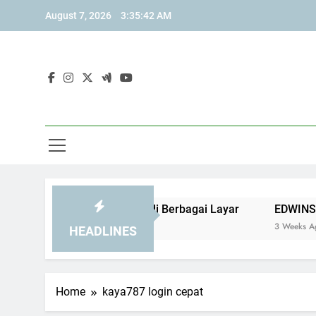
Skip
August 7, 2026
3:35:43 AM
to
content
The
Baca Pand
yang Konsisten di Berbagai Layar
EDWINSLOT sebagai P
3 Weeks Ago
HEADLINES
Home
kaya787 login cepat