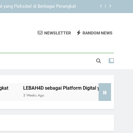
 yang Fleksibel di Berbagai Perangkat
 yang Fleksibel di Berbagai Perangkat
ingnya Pengalaman Akses yang Stabil
NEWSLETTER
RANDOM NEWS
na yang Konsisten di Berbagai Layar
mudi Baru Hingga Berpengalaman.
 yang Fleksibel di Berbagai Perangkat
 yang Fleksibel di Berbagai Perangkat
ingnya Pengalaman Akses yang Stabil
EBAH4D sebagai Platform Digital yang Fleksibel di Berbagai P
 Weeks Ago