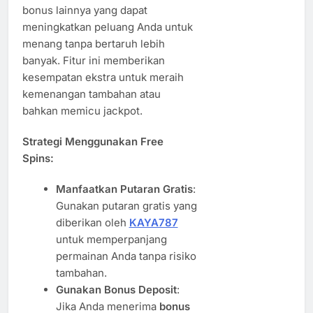
bonus lainnya yang dapat
meningkatkan peluang Anda untuk
menang tanpa bertaruh lebih
banyak. Fitur ini memberikan
kesempatan ekstra untuk meraih
kemenangan tambahan atau
bahkan memicu jackpot.
Strategi Menggunakan Free
Spins
:
Manfaatkan Putaran Gratis
:
Gunakan putaran gratis yang
diberikan oleh
KAYA787
untuk memperpanjang
permainan Anda tanpa risiko
tambahan.
Gunakan Bonus Deposit
:
Jika Anda menerima
bonus