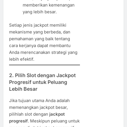
memberikan kemenangan
yang lebih besar.
Setiap jenis jackpot memiliki
mekanisme yang berbeda, dan
pemahaman yang baik tentang
cara kerjanya dapat membantu
Anda merencanakan strategi yang
lebih efektif.
2. Pilih Slot dengan Jackpot
Progresif untuk Peluang
Lebih Besar
Jika tujuan utama Anda adalah
memenangkan jackpot besar,
pilihlah slot dengan
jackpot
progresif
. Meskipun peluang untuk