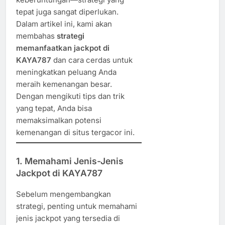
tepat juga sangat diperlukan.
Dalam artikel ini, kami akan
membahas
strategi
memanfaatkan jackpot di
KAYA787
dan cara cerdas untuk
meningkatkan peluang Anda
meraih kemenangan besar.
Dengan mengikuti tips dan trik
yang tepat, Anda bisa
memaksimalkan potensi
kemenangan di situs tergacor ini.
1. Memahami Jenis-Jenis
Jackpot di KAYA787
Sebelum mengembangkan
strategi, penting untuk memahami
jenis jackpot yang tersedia di