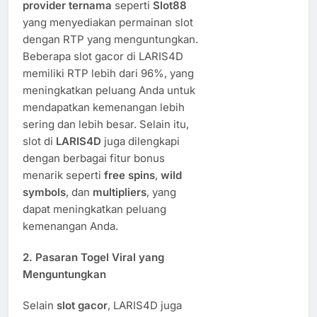
provider ternama
seperti
Slot88
yang menyediakan permainan slot
dengan RTP yang menguntungkan.
Beberapa slot gacor di LARIS4D
memiliki RTP lebih dari 96%, yang
meningkatkan peluang Anda untuk
mendapatkan kemenangan lebih
sering dan lebih besar. Selain itu,
slot di
LARIS4D
juga dilengkapi
dengan berbagai fitur bonus
menarik seperti
free spins
,
wild
symbols
, dan
multipliers
, yang
dapat meningkatkan peluang
kemenangan Anda.
2.
Pasaran Togel Viral yang
Menguntungkan
Selain
slot gacor
, LARIS4D juga