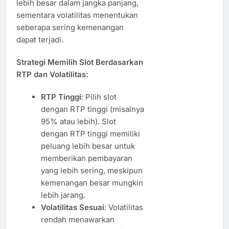
lebih besar dalam jangka panjang,
sementara volatilitas menentukan
seberapa sering kemenangan
dapat terjadi.
Strategi Memilih Slot Berdasarkan
RTP dan Volatilitas
:
RTP Tinggi
: Pilih slot
dengan RTP tinggi (misalnya
95% atau lebih). Slot
dengan RTP tinggi memiliki
peluang lebih besar untuk
memberikan pembayaran
yang lebih sering, meskipun
kemenangan besar mungkin
lebih jarang.
Volatilitas Sesuai
: Volatilitas
rendah menawarkan