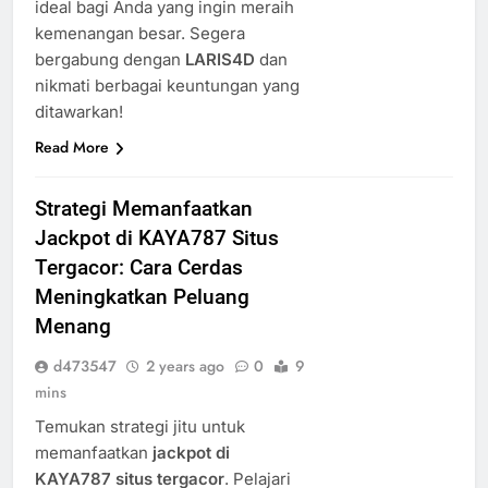
ideal bagi Anda yang ingin meraih
kemenangan besar. Segera
bergabung dengan
LARIS4D
dan
nikmati berbagai keuntungan yang
ditawarkan!
Read More
Strategi Memanfaatkan
Jackpot di KAYA787 Situs
Tergacor: Cara Cerdas
Meningkatkan Peluang
Menang
d473547
2 years ago
0
9
mins
Temukan strategi jitu untuk
memanfaatkan
jackpot di
KAYA787 situs tergacor
. Pelajari