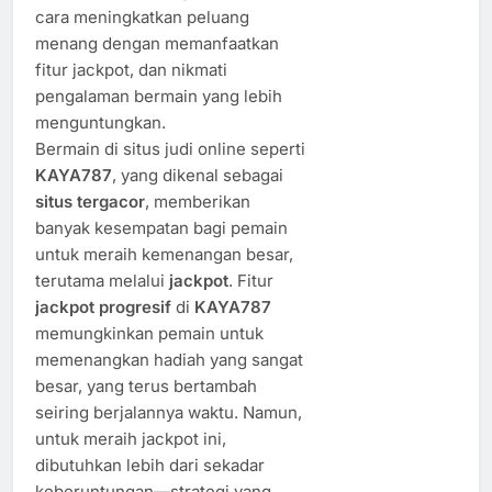
cara meningkatkan peluang
menang dengan memanfaatkan
fitur jackpot, dan nikmati
pengalaman bermain yang lebih
menguntungkan.
Bermain di situs judi online seperti
KAYA787
, yang dikenal sebagai
situs tergacor
, memberikan
banyak kesempatan bagi pemain
untuk meraih kemenangan besar,
terutama melalui
jackpot
. Fitur
jackpot progresif
di
KAYA787
memungkinkan pemain untuk
memenangkan hadiah yang sangat
besar, yang terus bertambah
seiring berjalannya waktu. Namun,
untuk meraih jackpot ini,
dibutuhkan lebih dari sekadar
keberuntungan—strategi yang