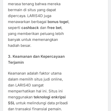
merasa tenang bahwa mereka
bermain di situs yang dapat
dipercaya. LARIS4D juga
menawarkan berbagai
bonus togel
,
seperti
cashback
dan
free bet
,
yang memberikan peluang lebih
banyak untuk memenangkan
hadiah besar.
3.
Keamanan dan Kepercayaan
Terjamin
Keamanan adalah faktor utama
dalam memilih situs judi online,
dan LARIS4D sangat
memperhatikan hal ini. Situs ini
menggunakan
teknologi enkripsi
SSL
untuk melindungi data pribadi
dan transaksi finansial pemain.