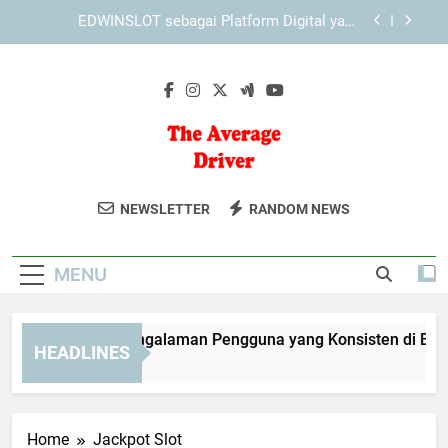
Skip
LEBAH4D sebagai Platform Digital yang Fleksibel
to
di Berbagai Perangkat
content
KAYA787 dan Pentingnya Pengalaman Akses yang
Stabil
LEBAH4D dan Pengalaman Pengguna yang
Konsisten di Berbagai Layar
EDWINSLOT sebagai Platform Digital yang
Fleksibel di Berbagai Perangkat
The Average
Baca Panduan Dan Tips Mengemudi Di
LEBAH4D sebagai Platform Digital yang Fleksibel
NEWSLETTER
RANDOM NEWS
di Berbagai Perangkat
Driver
The Average Driver. Untuk Pengemudi
KAYA787 dan Pentingnya Pengalaman Akses yang
Baru Hingga Berpengalaman.
Stabil
MENU
BAH4D dan Pengalaman Pengguna yang Konsisten di Berbaga
HEADLINES
Weeks Ago
Home
Jackpot Slot