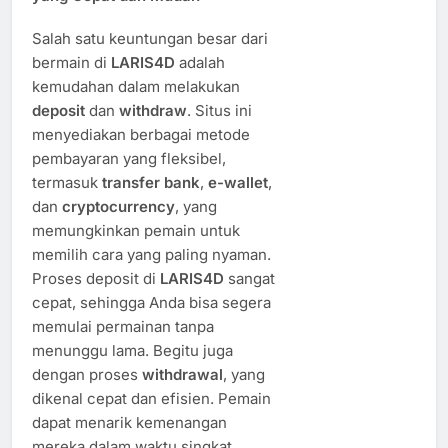
Salah satu keuntungan besar dari
bermain di
LARIS4D
adalah
kemudahan dalam melakukan
deposit
dan
withdraw
. Situs ini
menyediakan berbagai metode
pembayaran yang fleksibel,
termasuk
transfer bank
,
e-wallet
,
dan
cryptocurrency
, yang
memungkinkan pemain untuk
memilih cara yang paling nyaman.
Proses deposit di
LARIS4D
sangat
cepat, sehingga Anda bisa segera
memulai permainan tanpa
menunggu lama. Begitu juga
dengan proses
withdrawal
, yang
dikenal cepat dan efisien. Pemain
dapat menarik kemenangan
mereka dalam waktu singkat