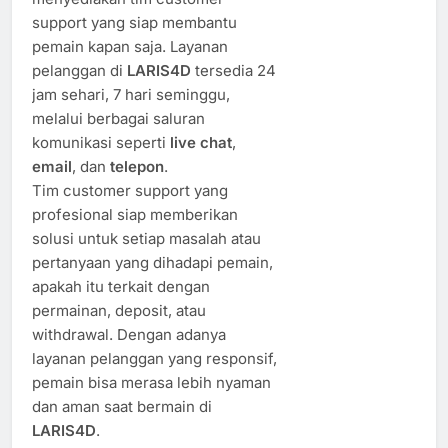
support yang siap membantu
pemain kapan saja. Layanan
pelanggan di
LARIS4D
tersedia 24
jam sehari, 7 hari seminggu,
melalui berbagai saluran
komunikasi seperti
live chat
,
email
, dan
telepon
.
Tim customer support yang
profesional siap memberikan
solusi untuk setiap masalah atau
pertanyaan yang dihadapi pemain,
apakah itu terkait dengan
permainan, deposit, atau
withdrawal. Dengan adanya
layanan pelanggan yang responsif,
pemain bisa merasa lebih nyaman
dan aman saat bermain di
LARIS4D
.