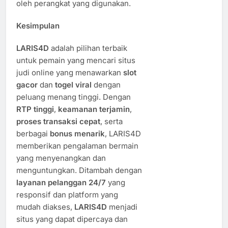
oleh perangkat yang digunakan.
Kesimpulan
LARIS4D
adalah pilihan terbaik
untuk pemain yang mencari situs
judi online yang menawarkan
slot
gacor
dan
togel viral
dengan
peluang menang tinggi. Dengan
RTP tinggi
,
keamanan terjamin
,
proses transaksi cepat
, serta
berbagai
bonus menarik
, LARIS4D
memberikan pengalaman bermain
yang menyenangkan dan
menguntungkan. Ditambah dengan
layanan pelanggan 24/7
yang
responsif dan platform yang
mudah diakses,
LARIS4D
menjadi
situs yang dapat dipercaya dan