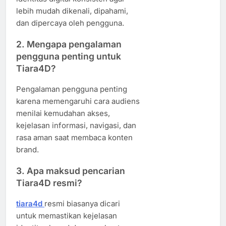
lebih mudah dikenali, dipahami,
dan dipercaya oleh pengguna.
2. Mengapa pengalaman
pengguna penting untuk
Tiara4D?
Pengalaman pengguna penting
karena memengaruhi cara audiens
menilai kemudahan akses,
kejelasan informasi, navigasi, dan
rasa aman saat membaca konten
brand.
3. Apa maksud pencarian
Tiara4D resmi?
tiara4d
resmi biasanya dicari
untuk memastikan kejelasan