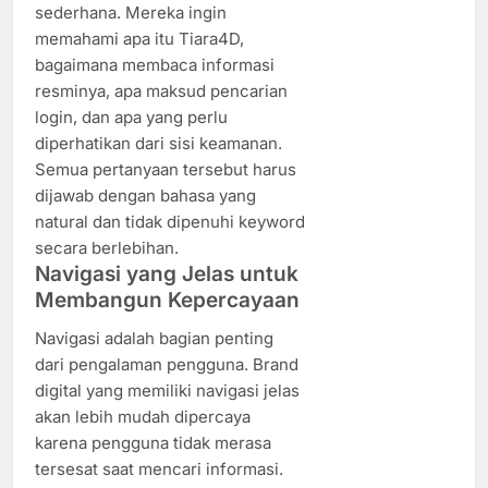
sederhana. Mereka ingin
memahami apa itu Tiara4D,
bagaimana membaca informasi
resminya, apa maksud pencarian
login, dan apa yang perlu
diperhatikan dari sisi keamanan.
Semua pertanyaan tersebut harus
dijawab dengan bahasa yang
natural dan tidak dipenuhi keyword
secara berlebihan.
Navigasi yang Jelas untuk
Membangun Kepercayaan
Navigasi adalah bagian penting
dari pengalaman pengguna. Brand
digital yang memiliki navigasi jelas
akan lebih mudah dipercaya
karena pengguna tidak merasa
tersesat saat mencari informasi.