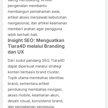
pengenalan membantu
membangun pemahaman awal,
artikel akses menjawab kebutuhan
navigasional, dan artikel keamanan
memberi arahan agar pengguna
lebih berhati-hati.
Insight SEO: Menguatkan
Tiara4D melalui Branding
dan UX
Dari sudut pandang SEO, Tiara4D
dapat diperkuat melalui strategi
konten berbasis brand cluster.
Topik utama membahas identitas
brand, sementara artikel
pendukung membahas navigasi,
akses mobile, keamanan akun,
desain visual, konsistensi brand,
dan pengalaman pengguna.