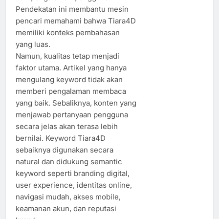
Pendekatan ini membantu mesin
pencari memahami bahwa Tiara4D
memiliki konteks pembahasan
yang luas.
Namun, kualitas tetap menjadi
faktor utama. Artikel yang hanya
mengulang keyword tidak akan
memberi pengalaman membaca
yang baik. Sebaliknya, konten yang
menjawab pertanyaan pengguna
secara jelas akan terasa lebih
bernilai. Keyword Tiara4D
sebaiknya digunakan secara
natural dan didukung semantic
keyword seperti branding digital,
user experience, identitas online,
navigasi mudah, akses mobile,
keamanan akun, dan reputasi