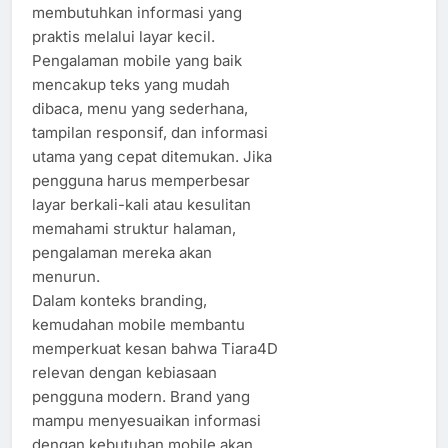
membutuhkan informasi yang
praktis melalui layar kecil.
Pengalaman mobile yang baik
mencakup teks yang mudah
dibaca, menu yang sederhana,
tampilan responsif, dan informasi
utama yang cepat ditemukan. Jika
pengguna harus memperbesar
layar berkali-kali atau kesulitan
memahami struktur halaman,
pengalaman mereka akan
menurun.
Dalam konteks branding,
kemudahan mobile membantu
memperkuat kesan bahwa Tiara4D
relevan dengan kebiasaan
pengguna modern. Brand yang
mampu menyesuaikan informasi
dengan kebutuhan mobile akan