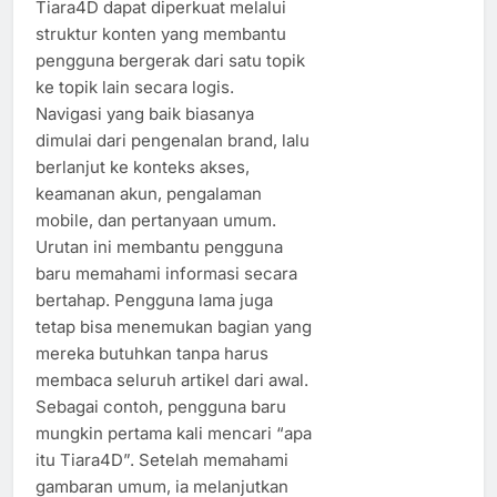
Tiara4D dapat diperkuat melalui
struktur konten yang membantu
pengguna bergerak dari satu topik
ke topik lain secara logis.
Navigasi yang baik biasanya
dimulai dari pengenalan brand, lalu
berlanjut ke konteks akses,
keamanan akun, pengalaman
mobile, dan pertanyaan umum.
Urutan ini membantu pengguna
baru memahami informasi secara
bertahap. Pengguna lama juga
tetap bisa menemukan bagian yang
mereka butuhkan tanpa harus
membaca seluruh artikel dari awal.
Sebagai contoh, pengguna baru
mungkin pertama kali mencari “apa
itu Tiara4D”. Setelah memahami
gambaran umum, ia melanjutkan