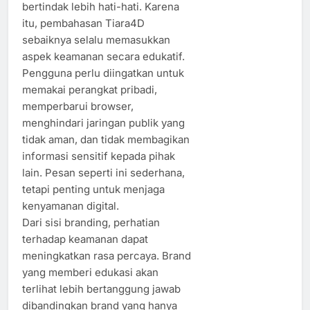
bertindak lebih hati-hati. Karena
itu, pembahasan Tiara4D
sebaiknya selalu memasukkan
aspek keamanan secara edukatif.
Pengguna perlu diingatkan untuk
memakai perangkat pribadi,
memperbarui browser,
menghindari jaringan publik yang
tidak aman, dan tidak membagikan
informasi sensitif kepada pihak
lain. Pesan seperti ini sederhana,
tetapi penting untuk menjaga
kenyamanan digital.
Dari sisi branding, perhatian
terhadap keamanan dapat
meningkatkan rasa percaya. Brand
yang memberi edukasi akan
terlihat lebih bertanggung jawab
dibandingkan brand yang hanya