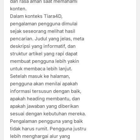
dan rasa aman saat memahami
konten.
Dalam konteks Tiara4D,
pengalaman pengguna dimulai
sejak seseorang melihat hasil
pencarian. Judul yang jelas, meta
deskripsi yang informatif, dan
struktur artikel yang rapi dapat
membuat pengguna lebih yakin
untuk membaca lebih lanjut.
Setelah masuk ke halaman,
pengguna akan menilai apakah
informasi tersusun dengan baik,
apakah heading membantu, dan
apakah jawaban yang diberikan
sesuai dengan kebutuhan mereka.
Pengalaman pengguna yang baik
tidak harus rumit. Pengguna justru
lebih menghargai alur yang