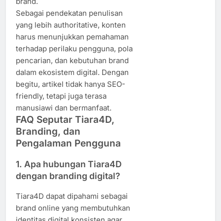
brand.
Sebagai pendekatan penulisan
yang lebih authoritative, konten
harus menunjukkan pemahaman
terhadap perilaku pengguna, pola
pencarian, dan kebutuhan brand
dalam ekosistem digital. Dengan
begitu, artikel tidak hanya SEO-
friendly, tetapi juga terasa
manusiawi dan bermanfaat.
FAQ Seputar Tiara4D,
Branding, dan
Pengalaman Pengguna
1. Apa hubungan Tiara4D
dengan branding digital?
Tiara4D dapat dipahami sebagai
brand online yang membutuhkan
identitas digital konsisten agar