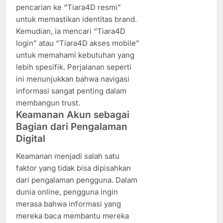
pencarian ke “Tiara4D resmi”
untuk memastikan identitas brand.
Kemudian, ia mencari “Tiara4D
login” atau “Tiara4D akses mobile”
untuk memahami kebutuhan yang
lebih spesifik. Perjalanan seperti
ini menunjukkan bahwa navigasi
informasi sangat penting dalam
membangun trust.
Keamanan Akun sebagai
Bagian dari Pengalaman
Digital
Keamanan menjadi salah satu
faktor yang tidak bisa dipisahkan
dari pengalaman pengguna. Dalam
dunia online, pengguna ingin
merasa bahwa informasi yang
mereka baca membantu mereka