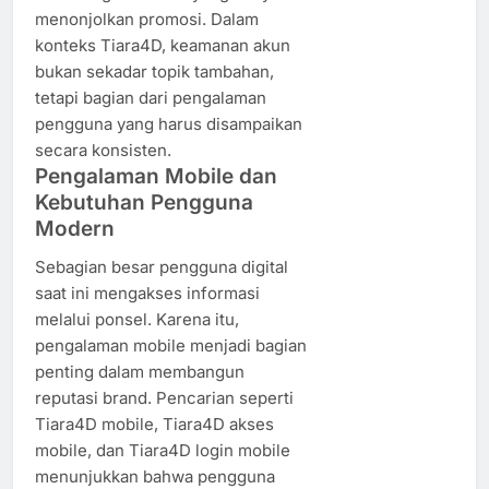
menonjolkan promosi. Dalam
konteks Tiara4D, keamanan akun
bukan sekadar topik tambahan,
tetapi bagian dari pengalaman
pengguna yang harus disampaikan
secara konsisten.
Pengalaman Mobile dan
Kebutuhan Pengguna
Modern
Sebagian besar pengguna digital
saat ini mengakses informasi
melalui ponsel. Karena itu,
pengalaman mobile menjadi bagian
penting dalam membangun
reputasi brand. Pencarian seperti
Tiara4D mobile, Tiara4D akses
mobile, dan Tiara4D login mobile
menunjukkan bahwa pengguna