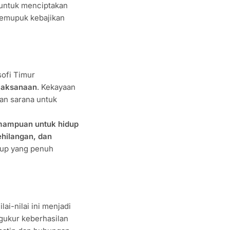
 untuk menciptakan
emupuk kebajikan
sofi Timur
ijaksanaan
. Kekayaan
an sarana untuk
ampuan untuk hidup
hilangan, dan
dup yang penuh
lai-nilai ini menjadi
gukur keberhasilan