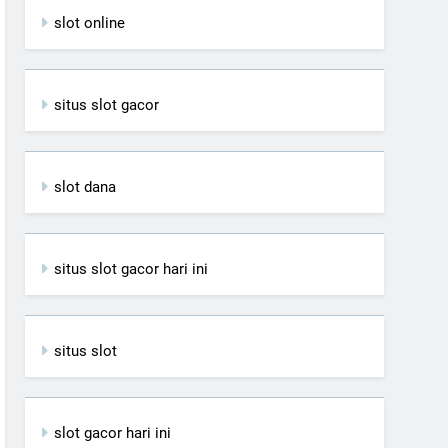
slot online
situs slot gacor
slot dana
situs slot gacor hari ini
situs slot
slot gacor hari ini