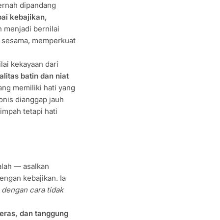
pernah dipandang
ai kebajikan,
n menjadi bernilai
u sesama, memperkuat
lai kekayaan dari
alitas batin dan niat
ang memiliki hati yang
onis dianggap jauh
impah tetapi hati
alah — asalkan
engan kebajikan. Ia
 dengan cara tidak
keras, dan tanggung