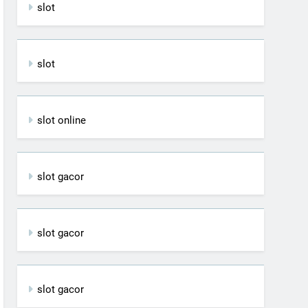
slot
slot
slot online
slot gacor
slot gacor
slot gacor