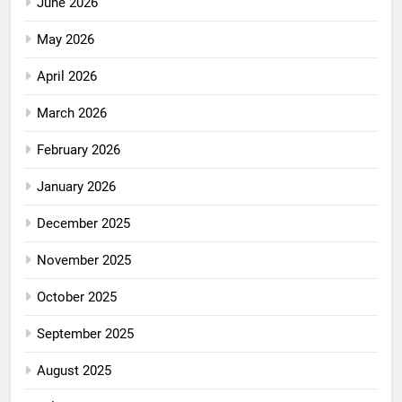
June 2026
May 2026
April 2026
March 2026
February 2026
January 2026
December 2025
November 2025
October 2025
September 2025
August 2025