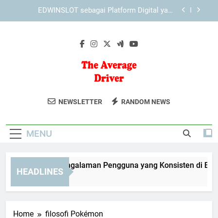
Skip
LEBAH4D sebagai Platform Digital yang Fleksibel
to
di Berbagai Perangkat
content
KAYA787 dan Pentingnya Pengalaman Akses yang
Stabil
LEBAH4D dan Pengalaman Pengguna yang
Konsisten di Berbagai Layar
EDWINSLOT sebagai Platform Digital yang
Fleksibel di Berbagai Perangkat
The Average
Baca Panduan Dan Tips Mengemudi Di
LEBAH4D sebagai Platform Digital yang Fleksibel
NEWSLETTER
RANDOM NEWS
di Berbagai Perangkat
Driver
The Average Driver. Untuk Pengemudi
KAYA787 dan Pentingnya Pengalaman Akses yang
Baru Hingga Berpengalaman.
Stabil
MENU
BAH4D dan Pengalaman Pengguna yang Konsisten di Berbaga
HEADLINES
Weeks Ago
Home
filosofi Pokémon