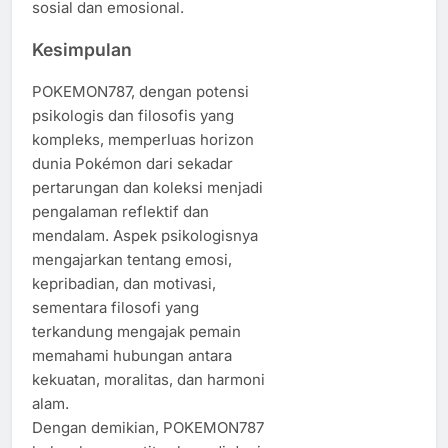
sosial dan emosional.
Kesimpulan
POKEMON787, dengan potensi
psikologis dan filosofis yang
kompleks, memperluas horizon
dunia Pokémon dari sekadar
pertarungan dan koleksi menjadi
pengalaman reflektif dan
mendalam. Aspek psikologisnya
mengajarkan tentang emosi,
kepribadian, dan motivasi,
sementara filosofi yang
terkandung mengajak pemain
memahami hubungan antara
kekuatan, moralitas, dan harmoni
alam.
Dengan demikian, POKEMON787