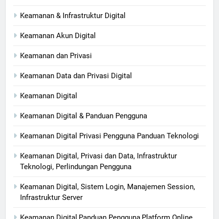
Keamanan & Infrastruktur Digital
Keamanan Akun Digital
Keamanan dan Privasi
Keamanan Data dan Privasi Digital
Keamanan Digital
Keamanan Digital & Panduan Pengguna
Keamanan Digital Privasi Pengguna Panduan Teknologi
Keamanan Digital, Privasi dan Data, Infrastruktur
Teknologi, Perlindungan Pengguna
Keamanan Digital, Sistem Login, Manajemen Session,
Infrastruktur Server
Keamanan Digital,Panduan Pengguna,Platform Online