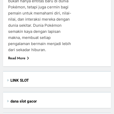
bukan hanya entitas baru di dunia
Pokémon, tetapi juga cermin bagi
pemain untuk memahami diri, nilai-
nilai, dan interaksi mereka dengan
dunia sekitar. Dunia Pokémon
semakin kaya dengan lapisan
makna, membuat setiap
pengalaman bermain menjadi lebih
dari sekadar hiburan.
Read More
LINK SLOT
dana slot gacor