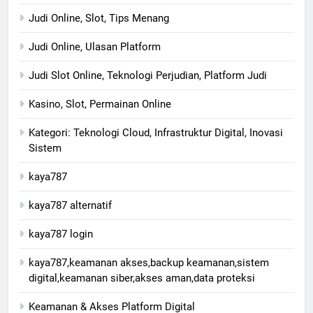
Judi Online, Slot, Tips Menang
Judi Online, Ulasan Platform
Judi Slot Online, Teknologi Perjudian, Platform Judi
Kasino, Slot, Permainan Online
Kategori: Teknologi Cloud, Infrastruktur Digital, Inovasi
Sistem
kaya787
kaya787 alternatif
kaya787 login
kaya787,keamanan akses,backup keamanan,sistem
digital,keamanan siber,akses aman,data proteksi
Keamanan & Akses Platform Digital