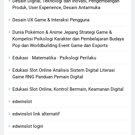
Desain Digital, Teknologi dan Inovasi, Pengembangan
Produk, User Experience, Desain Antarmuka
Desain UX Game & Interaksi Pengguna
Dunia Pokémon & Anime Jepang Strategi Game &
Kompetisi Psikologi Karakter dan Pembelajaran Budaya
Pop dan Worldbuilding Event Game dan Esports
Edukasi · Matematika · Psikologi Perilaku
Edukasi Slot Online Analisis Sistem Digital Literasi
Game RNG Panduan Pemain Digital
Edukasi Slot Online, Kontrol Bermain, Keamanan Digital
edwinslot
edwinslot link alternatif
edwinslot login