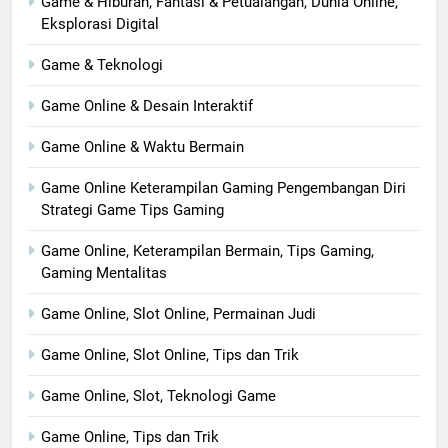
Game & Hiburan, Fantasi & Petualangan, Dunia Online,
Eksplorasi Digital
Game & Teknologi
Game Online & Desain Interaktif
Game Online & Waktu Bermain
Game Online Keterampilan Gaming Pengembangan Diri
Strategi Game Tips Gaming
Game Online, Keterampilan Bermain, Tips Gaming,
Gaming Mentalitas
Game Online, Slot Online, Permainan Judi
Game Online, Slot Online, Tips dan Trik
Game Online, Slot, Teknologi Game
Game Online, Tips dan Trik