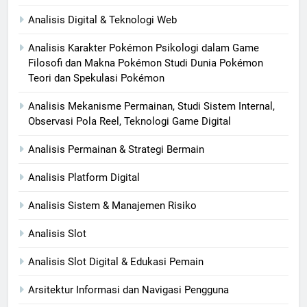
Analisis Digital & Teknologi Web
Analisis Karakter Pokémon Psikologi dalam Game
Filosofi dan Makna Pokémon Studi Dunia Pokémon
Teori dan Spekulasi Pokémon
Analisis Mekanisme Permainan, Studi Sistem Internal,
Observasi Pola Reel, Teknologi Game Digital
Analisis Permainan & Strategi Bermain
Analisis Platform Digital
Analisis Sistem & Manajemen Risiko
Analisis Slot
Analisis Slot Digital & Edukasi Pemain
Arsitektur Informasi dan Navigasi Pengguna