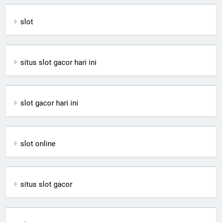
slot
situs slot gacor hari ini
slot gacor hari ini
slot online
situs slot gacor