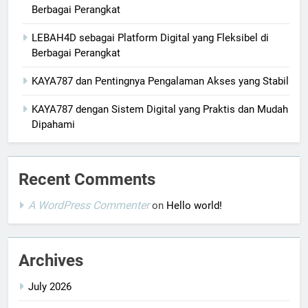
Berbagai Perangkat
LEBAH4D sebagai Platform Digital yang Fleksibel di
Berbagai Perangkat
KAYA787 dan Pentingnya Pengalaman Akses yang Stabil
KAYA787 dengan Sistem Digital yang Praktis dan Mudah
Dipahami
Recent Comments
A WordPress Commenter
on
Hello world!
Archives
July 2026