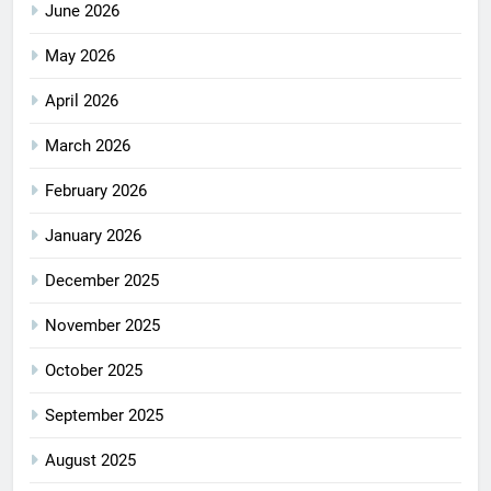
June 2026
May 2026
April 2026
March 2026
February 2026
January 2026
December 2025
November 2025
October 2025
September 2025
August 2025