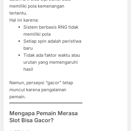
memiliki pola kemenangan
tertentu.
Hal ini karena:
Sistem berbasis RNG tidak
memiliki pola
Setiap spin adalah peristiwa
baru
Tidak ada faktor waktu atau
urutan yang memengaruhi
hasil
Namun, persepsi “gacor” tetap
muncul karena pengalaman
pemain.
Mengapa Pemain Merasa
Slot Bisa Gacor?