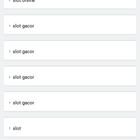
slot online
slot gacor
slot gacor
slot gacor
slot gacor
slot