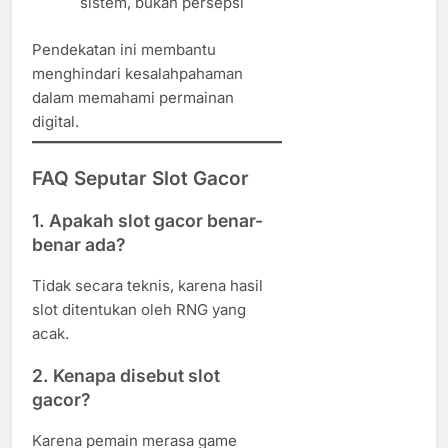
sistem, bukan persepsi
Pendekatan ini membantu
menghindari kesalahpahaman
dalam memahami permainan
digital.
FAQ Seputar Slot Gacor
1. Apakah slot gacor benar-
benar ada?
Tidak secara teknis, karena hasil
slot ditentukan oleh RNG yang
acak.
2. Kenapa disebut slot
gacor?
Karena pemain merasa game