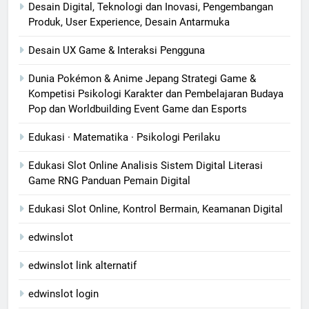
Desain Digital, Teknologi dan Inovasi, Pengembangan
Produk, User Experience, Desain Antarmuka
Desain UX Game & Interaksi Pengguna
Dunia Pokémon & Anime Jepang Strategi Game &
Kompetisi Psikologi Karakter dan Pembelajaran Budaya
Pop dan Worldbuilding Event Game dan Esports
Edukasi · Matematika · Psikologi Perilaku
Edukasi Slot Online Analisis Sistem Digital Literasi
Game RNG Panduan Pemain Digital
Edukasi Slot Online, Kontrol Bermain, Keamanan Digital
edwinslot
edwinslot link alternatif
edwinslot login