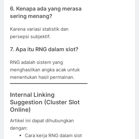
6. Kenapa ada yang merasa
sering menang?
Karena variasi statistik dan
persepsi subjektif.
7. Apa itu RNG dalam slot?
RNG adalah sistem yang
menghasilkan angka acak untuk
menentukan hasil permainan.
Internal Linking
Suggestion (Cluster Slot
Online)
Artikel ini dapat dihubungkan
dengan:
Cara kerja RNG dalam slot