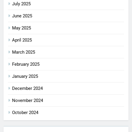
July 2025
June 2025
May 2025
April 2025
March 2025
February 2025
January 2025
December 2024
November 2024
October 2024