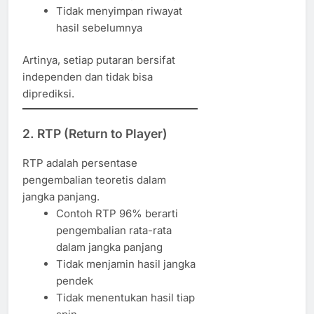
Tidak menyimpan riwayat
hasil sebelumnya
Artinya, setiap putaran bersifat
independen dan tidak bisa
diprediksi.
2. RTP (Return to Player)
RTP adalah persentase
pengembalian teoretis dalam
jangka panjang.
Contoh RTP 96% berarti
pengembalian rata-rata
dalam jangka panjang
Tidak menjamin hasil jangka
pendek
Tidak menentukan hasil tiap