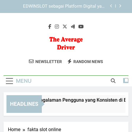
Skip
LEBAH4D sebagai Platform Digital yang Fleksibel
to
di Berbagai Perangkat
content
KAYA787 dan Pentingnya Pengalaman Akses yang
Stabil
LEBAH4D dan Pengalaman Pengguna yang
Konsisten di Berbagai Layar
EDWINSLOT sebagai Platform Digital yang
Fleksibel di Berbagai Perangkat
The Average
Baca Panduan Dan Tips Mengemudi Di
LEBAH4D sebagai Platform Digital yang Fleksibel
NEWSLETTER
RANDOM NEWS
di Berbagai Perangkat
Driver
The Average Driver. Untuk Pengemudi
KAYA787 dan Pentingnya Pengalaman Akses yang
Baru Hingga Berpengalaman.
Stabil
MENU
BAH4D dan Pengalaman Pengguna yang Konsisten di Berbaga
HEADLINES
Weeks Ago
Home
fakta slot online