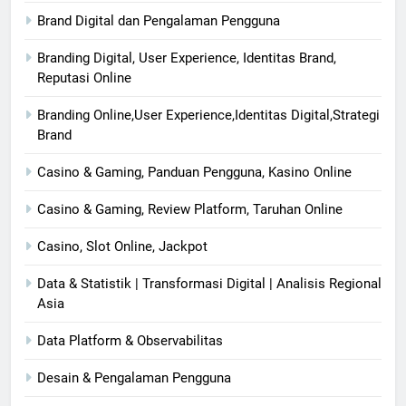
Brand Digital dan Pengalaman Pengguna
Branding Digital, User Experience, Identitas Brand,
Reputasi Online
Branding Online,User Experience,Identitas Digital,Strategi
Brand
Casino & Gaming, Panduan Pengguna, Kasino Online
Casino & Gaming, Review Platform, Taruhan Online
Casino, Slot Online, Jackpot
Data & Statistik | Transformasi Digital | Analisis Regional
Asia
Data Platform & Observabilitas
Desain & Pengalaman Pengguna