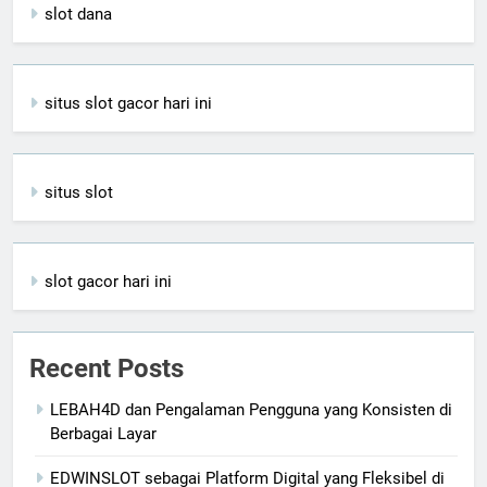
slot dana
situs slot gacor hari ini
situs slot
slot gacor hari ini
Recent Posts
LEBAH4D dan Pengalaman Pengguna yang Konsisten di
Berbagai Layar
EDWINSLOT sebagai Platform Digital yang Fleksibel di