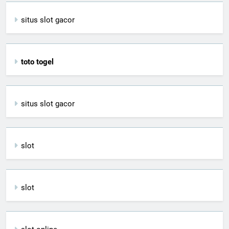
situs slot gacor
toto togel
situs slot gacor
slot
slot