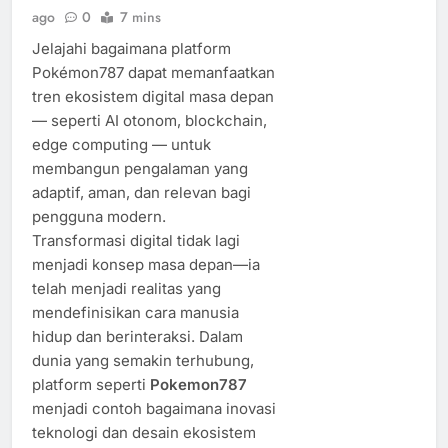
ago
0
7 mins
Jelajahi bagaimana platform
Pokémon787 dapat memanfaatkan
tren ekosistem digital masa depan
— seperti AI otonom, blockchain,
edge computing — untuk
membangun pengalaman yang
adaptif, aman, dan relevan bagi
pengguna modern.
Transformasi digital tidak lagi
menjadi konsep masa depan—ia
telah menjadi realitas yang
mendefinisikan cara manusia
hidup dan berinteraksi. Dalam
dunia yang semakin terhubung,
platform seperti
Pokemon787
menjadi contoh bagaimana inovasi
teknologi dan desain ekosistem