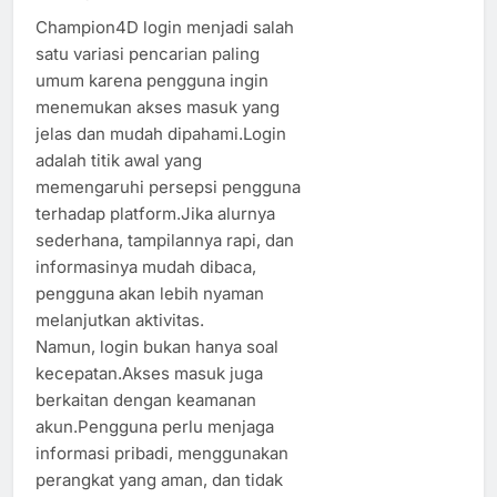
Champion4D login menjadi salah
satu variasi pencarian paling
umum karena pengguna ingin
menemukan akses masuk yang
jelas dan mudah dipahami.Login
adalah titik awal yang
memengaruhi persepsi pengguna
terhadap platform.Jika alurnya
sederhana, tampilannya rapi, dan
informasinya mudah dibaca,
pengguna akan lebih nyaman
melanjutkan aktivitas.
Namun, login bukan hanya soal
kecepatan.Akses masuk juga
berkaitan dengan keamanan
akun.Pengguna perlu menjaga
informasi pribadi, menggunakan
perangkat yang aman, dan tidak