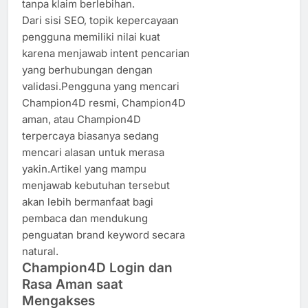
tanpa klaim berlebihan.
Dari sisi SEO, topik kepercayaan
pengguna memiliki nilai kuat
karena menjawab intent pencarian
yang berhubungan dengan
validasi.Pengguna yang mencari
Champion4D resmi, Champion4D
aman, atau Champion4D
terpercaya biasanya sedang
mencari alasan untuk merasa
yakin.Artikel yang mampu
menjawab kebutuhan tersebut
akan lebih bermanfaat bagi
pembaca dan mendukung
penguatan brand keyword secara
natural.
Champion4D Login dan
Rasa Aman saat
Mengakses