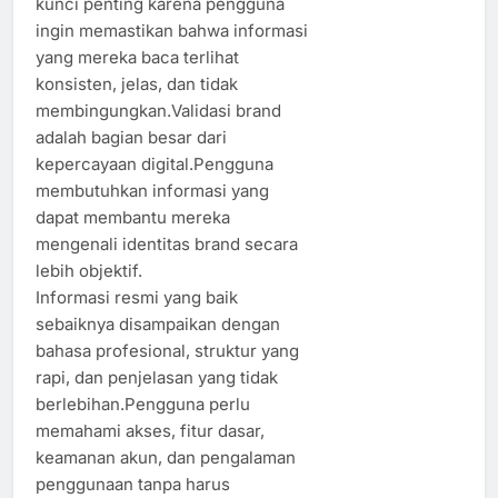
kunci penting karena pengguna
ingin memastikan bahwa informasi
yang mereka baca terlihat
konsisten, jelas, dan tidak
membingungkan.Validasi brand
adalah bagian besar dari
kepercayaan digital.Pengguna
membutuhkan informasi yang
dapat membantu mereka
mengenali identitas brand secara
lebih objektif.
Informasi resmi yang baik
sebaiknya disampaikan dengan
bahasa profesional, struktur yang
rapi, dan penjelasan yang tidak
berlebihan.Pengguna perlu
memahami akses, fitur dasar,
keamanan akun, dan pengalaman
penggunaan tanpa harus