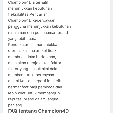
Champion4D alternatif
menunjukkan kebutuhan
fleksibilitas.Pencarian
Champion4D kepercayaan
pengguna menunjukkan kebutuhan
rasa aman dan pemahaman brand
yang lebih luas.
Pendekatan ini menunjukkan
otoritas karena artikel tidak
membuat klaim berlebihan,
melainkan menjelaskan faktor-
faktor yang masuk akal dalam
membangun kepercayaan
digital.Konten seperti ini lebih
bermanfaat bagi pembaca dan
lebih kuat untuk membangun
reputasi brand dalam jangka
panjang.
FAQ tentang Champion4D