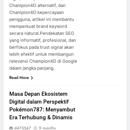
Champion4D alternatif, dan
Champion4D kepercayaan
pengguna, artikel ini membantu
memperkuat brand keyword
secara natural.Pendekatan SEO
yang informatif, profesional, dan
berfokus pada trust signal akan
lebih efektif untuk membangun
relevansi Champion4D di Google
dalam jangka panjang.
Read More
Masa Depan Ekosistem
Digital dalam Perspektif
Pokémon787: Menyambut
Era Terhubung & Dinamis
d473547
9 months