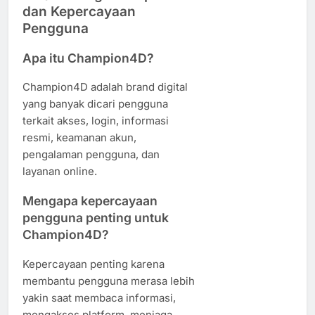
dan Kepercayaan
Pengguna
Apa itu Champion4D?
Champion4D adalah brand digital
yang banyak dicari pengguna
terkait akses, login, informasi
resmi, keamanan akun,
pengalaman pengguna, dan
layanan online.
Mengapa kepercayaan
pengguna penting untuk
Champion4D?
Kepercayaan penting karena
membantu pengguna merasa lebih
yakin saat membaca informasi,
mengakses platform, menjaga