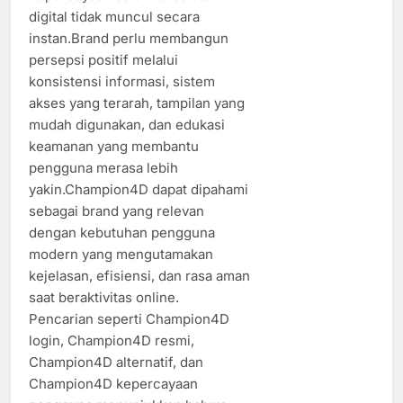
digital tidak muncul secara
instan.Brand perlu membangun
persepsi positif melalui
konsistensi informasi, sistem
akses yang terarah, tampilan yang
mudah digunakan, dan edukasi
keamanan yang membantu
pengguna merasa lebih
yakin.Champion4D dapat dipahami
sebagai brand yang relevan
dengan kebutuhan pengguna
modern yang mengutamakan
kejelasan, efisiensi, dan rasa aman
saat beraktivitas online.
Pencarian seperti Champion4D
login, Champion4D resmi,
Champion4D alternatif, dan
Champion4D kepercayaan