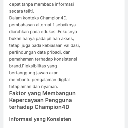
cepat tanpa membaca informasi
secara teliti.
Dalam konteks Champion4D,
pembahasan alternatif sebaiknya
diarahkan pada edukasi.Fokusnya
bukan hanya pada pilihan akses,
tetapi juga pada kebiasaan validasi,
perlindungan data pribadi, dan
pemahaman terhadap konsistensi
brand.Fleksibilitas yang
bertanggung jawab akan
membantu pengalaman digital
tetap aman dan nyaman.
Faktor yang Membangun
Kepercayaan Pengguna
terhadap Champion4D
Informasi yang Konsisten