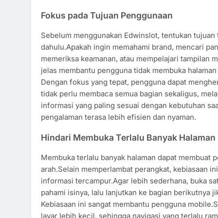
Fokus pada Tujuan Penggunaan
Sebelum menggunakan Edwinslot, tentukan tujuan t
dahulu.Apakah ingin memahami brand, mencari pan
memeriksa keamanan, atau mempelajari tampilan m
jelas membantu pengguna tidak membuka halaman 
Dengan fokus yang tepat, pengguna dapat mengh
tidak perlu membaca semua bagian sekaligus, mela
informasi yang paling sesuai dengan kebutuhan saa
pengalaman terasa lebih efisien dan nyaman.
Hindari Membuka Terlalu Banyak Halaman
Membuka terlalu banyak halaman dapat membuat p
arah.Selain memperlambat perangkat, kebiasaan in
informasi tercampur.Agar lebih sederhana, buka sa
pahami isinya, lalu lanjutkan ke bagian berikutnya ji
Kebiasaan ini sangat membantu pengguna mobile.
layar lebih kecil, sehingga navigasi yang terlalu r