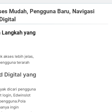
ses Mudah, Pengguna Baru, Navigasi
igital
 Langkah yang
 akses lebih jelas,
pengguna terarah
 Digital yang
nyak dicari pengguna
t login, Edwinslot
n pengguna.Pola
anya ingin