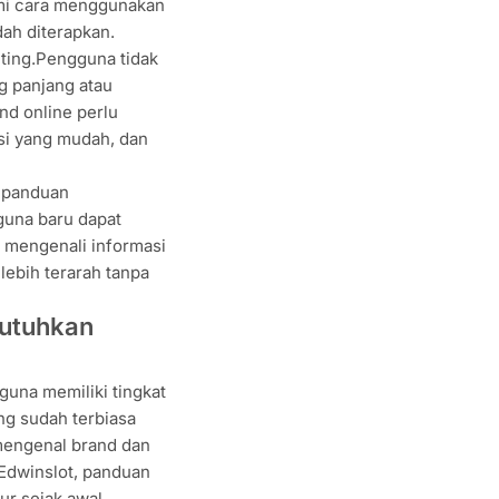
ami cara menggunakan
ah diterapkan.
nting.Pengguna tidak
g panjang atau
nd online perlu
asi yang mudah, dan
g panduan
una baru dapat
 mengenali informasi
lebih terarah tanpa
utuhkan
una memiliki tingkat
g sudah terbiasa
 mengenal brand dan
Edwinslot, panduan
r sejak awal.