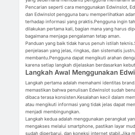
Pencarian seperti cara menggunakan Edwinslot, E
dan Edwinslot pengguna baru memperlihatkan ada
terhadap informasi yang praktis.Pengguna ingin ta
dilakukan pertama kali, bagian mana yang harus dip
bagaimana menjaga pengalaman tetap aman.
Panduan yang baik tidak harus penuh istilah teknis.
penjelasan yang jelas, ringkas, dan sistematis justr
membantu.Pengguna dapat mengikuti arahan dengan
karena setiap langkah dijelaskan berdasarkan kebu
Langkah Awal Menggunakan Edwi
Langkah pertama adalah memahami identitas brand
memastikan bahwa penulisan Edwinslot sudah bena
dibaca terasa konsisten.Kesalahan kecil dalam m
atau mengikuti informasi yang tidak jelas dapat 
menjadi membingungkan.
Langkah kedua adalah menggunakan perangkat yan
mengakses melalui smartphone, pastikan layar mud
sudah diperbarui, dan koneksi internet stabil.Jik