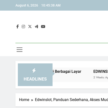
Skip
August 6, 2026
10:45:39 AM
to
content
The
Baca Pand
a yang Konsisten di Berbagai Layar
EDWINSLOT sebaga
2 Weeks Ago
HEADLINES
Home
Edwinslot, Panduan Sederhana, Akses Muda