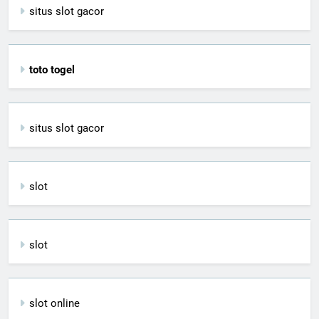
situs slot gacor
toto togel
situs slot gacor
slot
slot
slot online