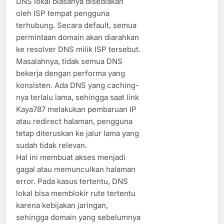
DNS lokal biasanya disediakan
oleh ISP tempat pengguna
terhubung. Secara default, semua
permintaan domain akan diarahkan
ke resolver DNS milik ISP tersebut.
Masalahnya, tidak semua DNS
bekerja dengan performa yang
konsisten. Ada DNS yang caching-
nya terlalu lama, sehingga saat link
Kaya787 melakukan pembaruan IP
atau redirect halaman, pengguna
tetap diteruskan ke jalur lama yang
sudah tidak relevan.
Hal ini membuat akses menjadi
gagal atau memunculkan halaman
error. Pada kasus tertentu, DNS
lokal bisa memblokir rute tertentu
karena kebijakan jaringan,
sehingga domain yang sebelumnya