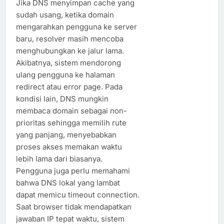
Jika DNS menyimpan cache yang
sudah usang, ketika domain
mengarahkan pengguna ke server
baru, resolver masih mencoba
menghubungkan ke jalur lama.
Akibatnya, sistem mendorong
ulang pengguna ke halaman
redirect atau error page. Pada
kondisi lain, DNS mungkin
membaca domain sebagai non-
prioritas sehingga memilih rute
yang panjang, menyebabkan
proses akses memakan waktu
lebih lama dari biasanya.
Pengguna juga perlu memahami
bahwa DNS lokal yang lambat
dapat memicu timeout connection.
Saat browser tidak mendapatkan
jawaban IP tepat waktu, sistem