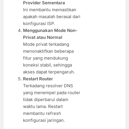
Provider Sementara
Ini membantu memastikan
apakah masalah berasal dari
konfigurasi ISP.
Menggunakan Mode Non-
Privat atau Normal
Mode privat terkadang
menonaktifkan beberapa
fitur yang mendukung
koneksi stabil, sehingga
akses dapat terpengaruh.
Restart Router
Terkadang resolver DNS
yang menempel pada router
tidak diperbarui dalam
waktu lama. Restart
membantu refresh
konfigurasi jaringan.