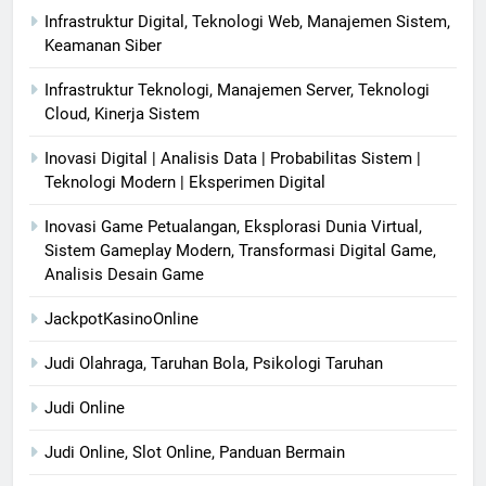
Infrastruktur Digital, Teknologi Web, Manajemen Sistem,
Keamanan Siber
Infrastruktur Teknologi, Manajemen Server, Teknologi
Cloud, Kinerja Sistem
Inovasi Digital | Analisis Data | Probabilitas Sistem |
Teknologi Modern | Eksperimen Digital
Inovasi Game Petualangan, Eksplorasi Dunia Virtual,
Sistem Gameplay Modern, Transformasi Digital Game,
Analisis Desain Game
JackpotKasinoOnline
Judi Olahraga, Taruhan Bola, Psikologi Taruhan
Judi Online
Judi Online, Slot Online, Panduan Bermain