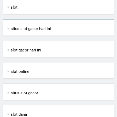
slot
situs slot gacor hari ini
slot gacor hari ini
slot online
situs slot gacor
slot dana