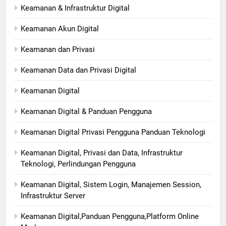
Keamanan & Infrastruktur Digital
Keamanan Akun Digital
Keamanan dan Privasi
Keamanan Data dan Privasi Digital
Keamanan Digital
Keamanan Digital & Panduan Pengguna
Keamanan Digital Privasi Pengguna Panduan Teknologi
Keamanan Digital, Privasi dan Data, Infrastruktur
Teknologi, Perlindungan Pengguna
Keamanan Digital, Sistem Login, Manajemen Session,
Infrastruktur Server
Keamanan Digital,Panduan Pengguna,Platform Online