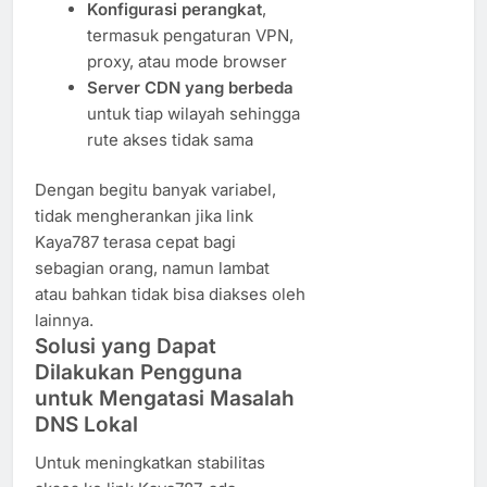
Konfigurasi perangkat
,
termasuk pengaturan VPN,
proxy, atau mode browser
Server CDN yang berbeda
untuk tiap wilayah sehingga
rute akses tidak sama
Dengan begitu banyak variabel,
tidak mengherankan jika link
Kaya787 terasa cepat bagi
sebagian orang, namun lambat
atau bahkan tidak bisa diakses oleh
lainnya.
Solusi yang Dapat
Dilakukan Pengguna
untuk Mengatasi Masalah
DNS Lokal
Untuk meningkatkan stabilitas