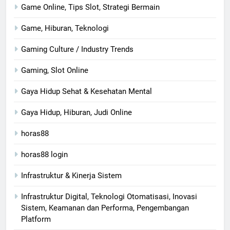
Game Online, Tips Slot, Strategi Bermain
Game, Hiburan, Teknologi
Gaming Culture / Industry Trends
Gaming, Slot Online
Gaya Hidup Sehat & Kesehatan Mental
Gaya Hidup, Hiburan, Judi Online
horas88
horas88 login
Infrastruktur & Kinerja Sistem
Infrastruktur Digital, Teknologi Otomatisasi, Inovasi
Sistem, Keamanan dan Performa, Pengembangan
Platform