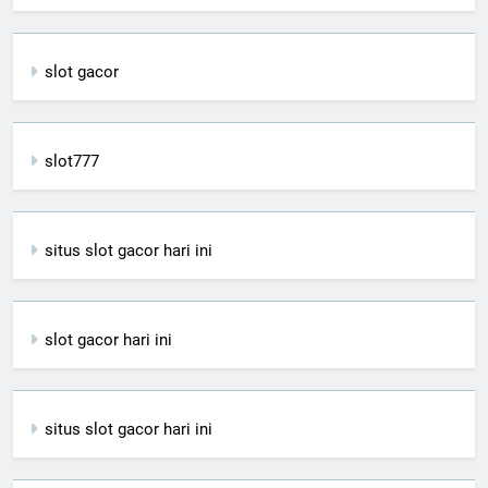
slot gacor
slot777
situs slot gacor hari ini
slot gacor hari ini
situs slot gacor hari ini