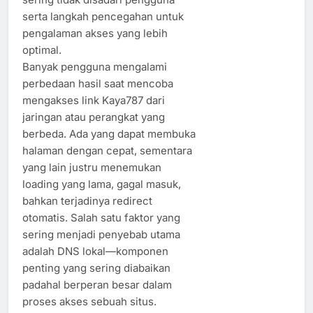
serta langkah pencegahan untuk
pengalaman akses yang lebih
optimal.
Banyak pengguna mengalami
perbedaan hasil saat mencoba
mengakses link Kaya787 dari
jaringan atau perangkat yang
berbeda. Ada yang dapat membuka
halaman dengan cepat, sementara
yang lain justru menemukan
loading yang lama, gagal masuk,
bahkan terjadinya redirect
otomatis. Salah satu faktor yang
sering menjadi penyebab utama
adalah DNS lokal—komponen
penting yang sering diabaikan
padahal berperan besar dalam
proses akses sebuah situs.