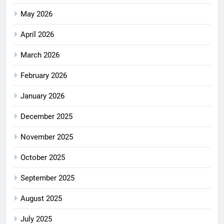
May 2026
April 2026
March 2026
February 2026
January 2026
December 2025
November 2025
October 2025
September 2025
August 2025
July 2025