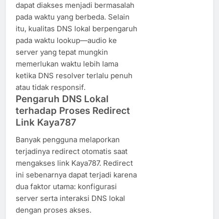
dapat diakses menjadi bermasalah
pada waktu yang berbeda. Selain
itu, kualitas DNS lokal berpengaruh
pada waktu lookup—audio ke
server yang tepat mungkin
memerlukan waktu lebih lama
ketika DNS resolver terlalu penuh
atau tidak responsif.
Pengaruh DNS Lokal
terhadap Proses Redirect
Link Kaya787
Banyak pengguna melaporkan
terjadinya redirect otomatis saat
mengakses link Kaya787. Redirect
ini sebenarnya dapat terjadi karena
dua faktor utama: konfigurasi
server serta interaksi DNS lokal
dengan proses akses.