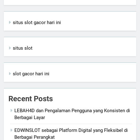
situs slot gacor hari ini
situs slot
slot gacor hari ini
Recent Posts
LEBAH4D dan Pengalaman Pengguna yang Konsisten di
Berbagai Layar
EDWINSLOT sebagai Platform Digital yang Fleksibel di
Berbagai Perangkat