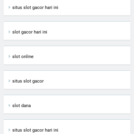
situs slot gacor hari ini
slot gacor hari ini
slot online
situs slot gacor
slot dana
situs slot gacor hari ini