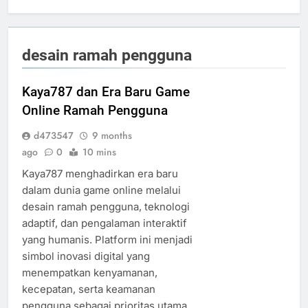
desain ramah pengguna
Kaya787 dan Era Baru Game
Online Ramah Pengguna
d473547
9 months
ago
0
10 mins
Kaya787 menghadirkan era baru
dalam dunia game online melalui
desain ramah pengguna, teknologi
adaptif, dan pengalaman interaktif
yang humanis. Platform ini menjadi
simbol inovasi digital yang
menempatkan kenyamanan,
kecepatan, serta keamanan
pengguna sebagai prioritas utama.