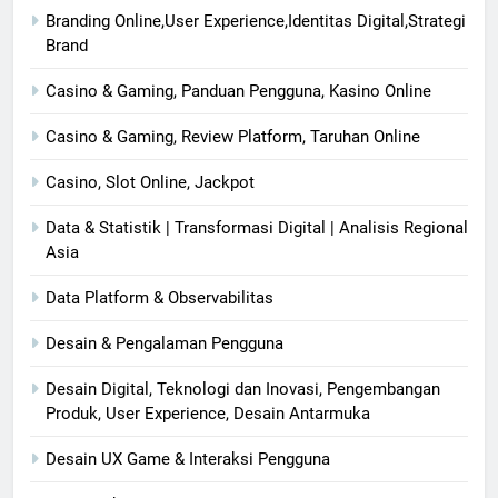
Branding Online,User Experience,Identitas Digital,Strategi
Brand
Casino & Gaming, Panduan Pengguna, Kasino Online
Casino & Gaming, Review Platform, Taruhan Online
Casino, Slot Online, Jackpot
Data & Statistik | Transformasi Digital | Analisis Regional
Asia
Data Platform & Observabilitas
Desain & Pengalaman Pengguna
Desain Digital, Teknologi dan Inovasi, Pengembangan
Produk, User Experience, Desain Antarmuka
Desain UX Game & Interaksi Pengguna