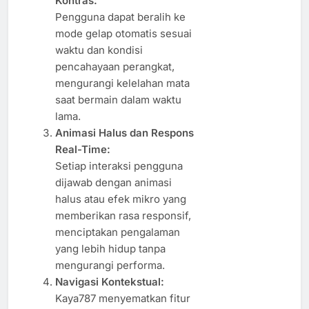
Kontras:
Pengguna dapat beralih ke
mode gelap otomatis sesuai
waktu dan kondisi
pencahayaan perangkat,
mengurangi kelelahan mata
saat bermain dalam waktu
lama.
Animasi Halus dan Respons
Real-Time:
Setiap interaksi pengguna
dijawab dengan animasi
halus atau efek mikro yang
memberikan rasa responsif,
menciptakan pengalaman
yang lebih hidup tanpa
mengurangi performa.
Navigasi Kontekstual:
Kaya787 menyematkan fitur