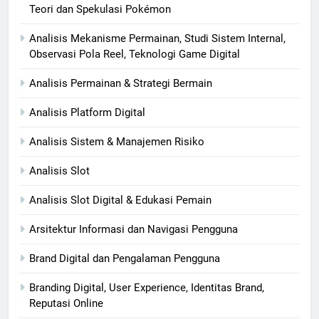
Teori dan Spekulasi Pokémon
Analisis Mekanisme Permainan, Studi Sistem Internal,
Observasi Pola Reel, Teknologi Game Digital
Analisis Permainan & Strategi Bermain
Analisis Platform Digital
Analisis Sistem & Manajemen Risiko
Analisis Slot
Analisis Slot Digital & Edukasi Pemain
Arsitektur Informasi dan Navigasi Pengguna
Brand Digital dan Pengalaman Pengguna
Branding Digital, User Experience, Identitas Brand,
Reputasi Online