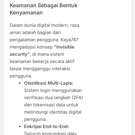
Keamanan Sebagai Bentuk
Kenyamanan
Dalam dunia digital modern, rasa
aman adalah bagian dari
pengalaman pengguna. Kaya787
mengadopsi konsep
“invisible
security”
, di mana sistem
keamanan bekerja secara aktif
tanpa mengganggu interaksi
pengguna.
Otentikasi Multi-Lapis:
Sistem login menggunakan
verifikasi dua langkah (2FA)
dan tokenisasi data untuk
melindungi identitas digital
pengguna.
Enkripsi End-to-End:
Seluruh komunikasi data