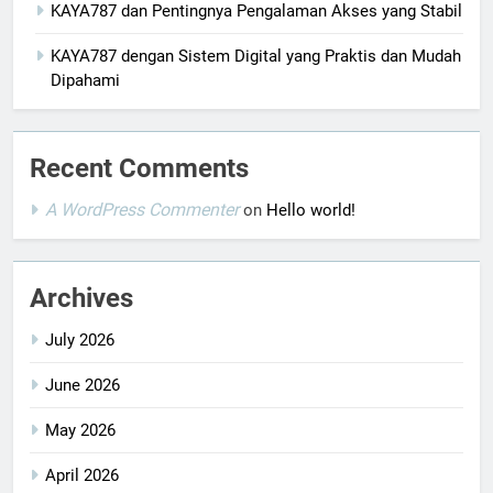
KAYA787 dan Pentingnya Pengalaman Akses yang Stabil
KAYA787 dengan Sistem Digital yang Praktis dan Mudah
Dipahami
Recent Comments
A WordPress Commenter
on
Hello world!
Archives
July 2026
June 2026
May 2026
April 2026