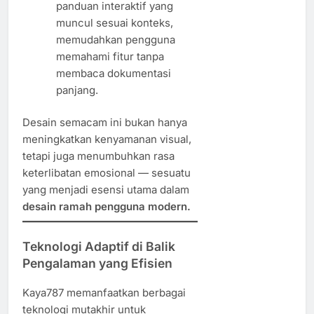
panduan interaktif yang
muncul sesuai konteks,
memudahkan pengguna
memahami fitur tanpa
membaca dokumentasi
panjang.
Desain semacam ini bukan hanya
meningkatkan kenyamanan visual,
tetapi juga menumbuhkan rasa
keterlibatan emosional — sesuatu
yang menjadi esensi utama dalam
desain ramah pengguna modern.
Teknologi Adaptif di Balik
Pengalaman yang Efisien
Kaya787 memanfaatkan berbagai
teknologi mutakhir untuk