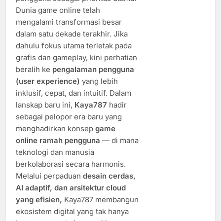
Dunia game online telah
mengalami transformasi besar
dalam satu dekade terakhir. Jika
dahulu fokus utama terletak pada
grafis dan gameplay, kini perhatian
beralih ke
pengalaman pengguna
(user experience)
yang lebih
inklusif, cepat, dan intuitif. Dalam
lanskap baru ini,
Kaya787
hadir
sebagai pelopor era baru yang
menghadirkan konsep
game
online ramah pengguna
— di mana
teknologi dan manusia
berkolaborasi secara harmonis.
Melalui perpaduan
desain cerdas,
AI adaptif, dan arsitektur cloud
yang efisien,
Kaya787 membangun
ekosistem digital yang tak hanya