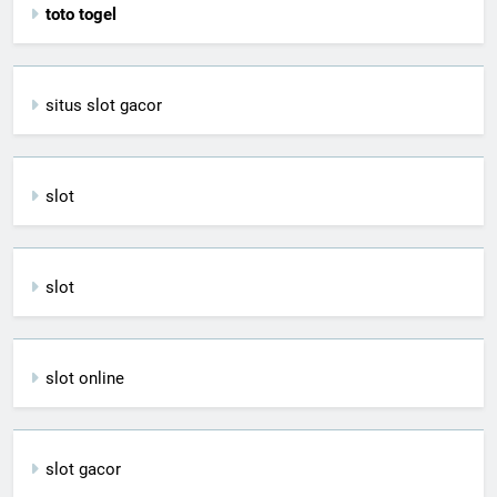
toto togel
situs slot gacor
slot
slot
slot online
slot gacor