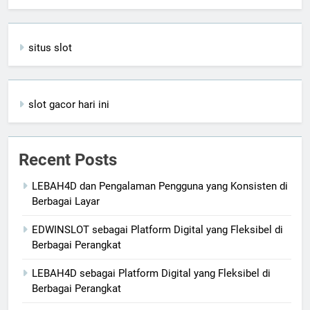
situs slot
slot gacor hari ini
Recent Posts
LEBAH4D dan Pengalaman Pengguna yang Konsisten di
Berbagai Layar
EDWINSLOT sebagai Platform Digital yang Fleksibel di
Berbagai Perangkat
LEBAH4D sebagai Platform Digital yang Fleksibel di
Berbagai Perangkat