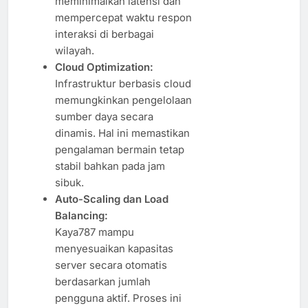
meminimalkan latensi dan
mempercepat waktu respon
interaksi di berbagai
wilayah.
Cloud Optimization:
Infrastruktur berbasis cloud
memungkinkan pengelolaan
sumber daya secara
dinamis. Hal ini memastikan
pengalaman bermain tetap
stabil bahkan pada jam
sibuk.
Auto-Scaling dan Load
Balancing:
Kaya787 mampu
menyesuaikan kapasitas
server secara otomatis
berdasarkan jumlah
pengguna aktif. Proses ini