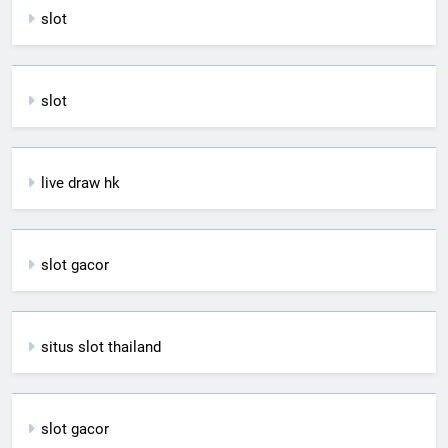
slot
slot
live draw hk
slot gacor
situs slot thailand
slot gacor