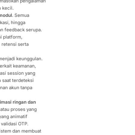
memastikan pengalaman
 kecil.
 modul
. Semua
kasi, hingga
an feedback serupa.
 platform,
retensi serta
menjadi keunggulan.
terkait keamanan,
kasi session yang
 saat terdeteksi
anan akun tanpa
imasi ringan dan
atau proses yang
yang animatif
validasi OTP.
sistem dan membuat