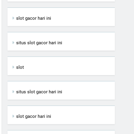
slot gacor hari ini
situs slot gacor hari ini
slot
situs slot gacor hari ini
slot gacor hari ini