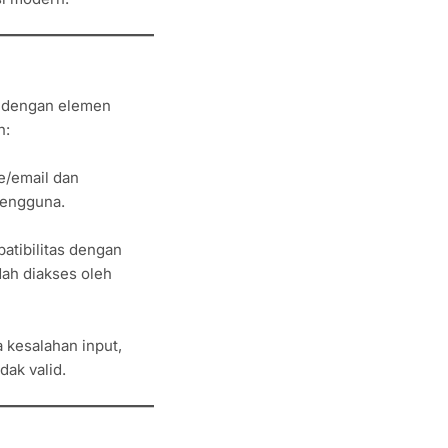
dengan elemen
n:
e/email dan
pengguna.
patibilitas dengan
ah diakses oleh
 kesalahan input,
dak valid.