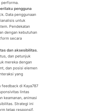
 performa.
 perilaku pengguna
ack. Data penggunaan
ianalisis untuk
istem. Pendekatan
evan dengan kebutuhan
tform secara
as dan aksesibilitas
.
tus, dan petunjuk
suk mereka dengan
nt, dan posisi elemen
nteraksi yang
n feedback di Kaya787
sponsivitas lintas
gan keamanan, animasi
bilitas. Strategi ini
rm tetap responsif,