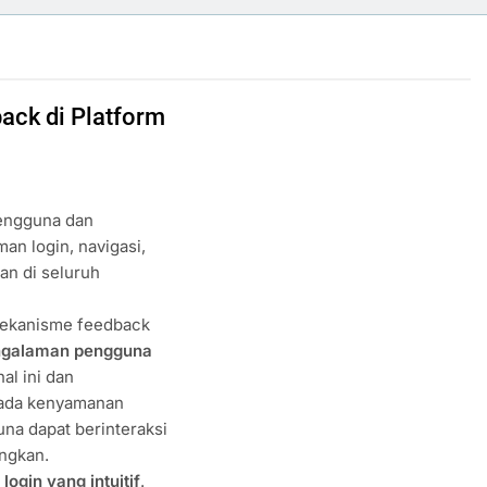
ack di Platform
pengguna dan
n login, navigasi,
man di seluruh
 mekanisme feedback
ngalaman pengguna
al ini dan
 pada kenyamanan
una dapat berinteraksi
ngkan.
 login yang intuitif
.