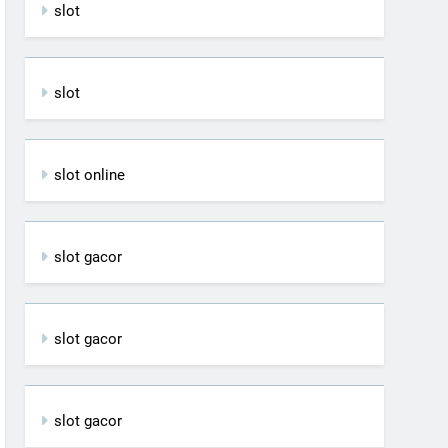
slot
slot
slot online
slot gacor
slot gacor
slot gacor