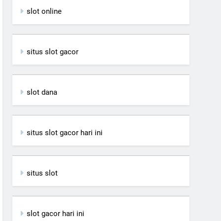
slot online
situs slot gacor
slot dana
situs slot gacor hari ini
situs slot
slot gacor hari ini