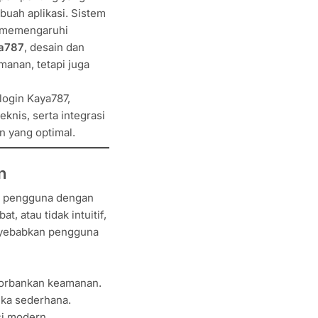
buah aplikasi. Sistem
at memengaruhi
a787
, desain dan
anan, tetapi juga
login Kaya787,
knis, serta integrasi
 yang optimal.
n
 pengguna dengan
at, atau tidak intuitif,
nyebabkan pengguna
orbankan keamanan.
ka sederhana.
si modern.