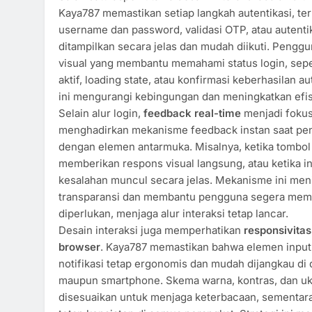
Kaya787 memastikan setiap langkah autentikasi, te
username dan password, validasi OTP, atau autentik
ditampilkan secara jelas dan mudah diikuti. Penggu
visual yang membantu memahami status login, seper
aktif, loading state, atau konfirmasi keberhasilan a
ini mengurangi kebingungan dan meningkatkan efisi
Selain alur login,
feedback real-time
menjadi fokus
menghadirkan mekanisme feedback instan saat pen
dengan elemen antarmuka. Misalnya, ketika tombol 
memberikan respons visual langsung, atau ketika in
kesalahan muncul secara jelas. Mekanisme ini men
transparansi dan membantu pengguna segera mem
diperlukan, menjaga alur interaksi tetap lancar.
Desain interaksi juga memperhatikan
responsivitas
browser
. Kaya787 memastikan bahwa elemen input,
notifikasi tetap ergonomis dan mudah dijangkau di d
maupun smartphone. Skema warna, kontras, dan uk
disesuaikan untuk menjaga keterbacaan, sementara