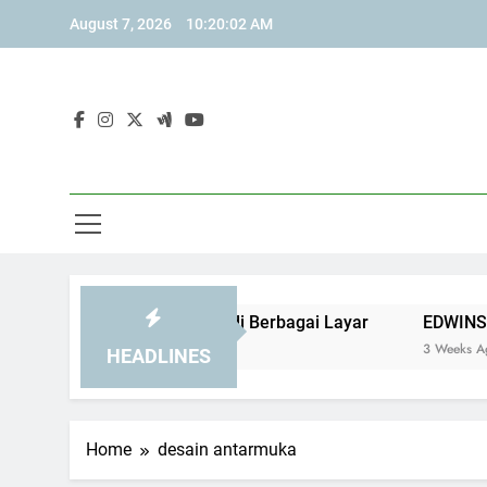
Skip
August 7, 2026
10:20:03 AM
to
content
The
Baca Pand
yang Konsisten di Berbagai Layar
EDWINSLOT sebagai P
3 Weeks Ago
HEADLINES
Home
desain antarmuka