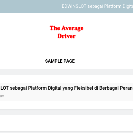
EDWINSLOT sebagai Platform Digital
LEBAH4D sebagai Platform Digital
KAYA787 dan Pent
 Average Driver
LEBAH4D dan Pengalaman Penggu
uan Dan Tips Mengemudi Di The Average Driver. Untuk Penge
EDWINSLOT sebagai Platform Digital
SAMPLE PAGE
LEBAH4D sebagai Platform Digital
KAYA787 dan Pent
latform Digital yang Fleksibel di Berbagai Perangkat
L
2