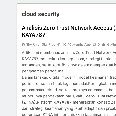
cloud security
Analisis Zero Trust Network Access 
KAYA787
Sky.river Sky.river41
10 Months Ago
0
6 Min
Artikel ini membahas analisis Zero Trust Network 
KAYA787, mencakup konsep dasar, strategi impleme
tantangan, serta kontribusinya dalam memperkuat 
pengalaman pengguna.
Dalam lanskap digital modern, model keamanan trad
perimeter sudah tidak lagi memadai.Peningkatan m
pemanfaatan cloud, serta maraknya ancaman sibe
munculnya pendekatan baru, yaitu
Zero Trust Net
(ZTNA)
.Platform
KAYA787
menerapkan konsep ZT
dari strategi keamanan yang lebih adaptif dan proak
penerapan ZTNA ini menunjukkan bagaimana arsitek