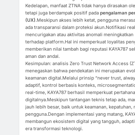
Kedelapan, manfaat ZTNA tidak hanya dirasakan ol
tetapi juga berdampak positif pada
pengalaman pe
(UX)
.Meskipun akses lebih ketat, pengguna merasa
ada transparansi dalam proteksi akun.Notifikasi real
mencurigakan atau aktivitas anomali meningkatkan
terhadap platform.Hal ini memperkuat loyalitas pe
memberikan nilai tambah bagi reputasi KAYA787 se
aman dan andal.
Kesimpulan: analisis Zero Trust Network Access (
menegaskan bahwa pendekatan ini merupakan evol
keamanan digital.Melalui prinsip “never trust, alway
adaptif, kontrol berbasis konteks, microsegmentati
real-time, KAYA787 berhasil memperkuat pertahan
digitalnya.Meskipun tantangan teknis tetap ada, ma
jauh lebih besar, baik untuk keamanan, kepatuhan
pengguna.Dengan implementasi yang matang, KA
membangun ekosistem digital yang tangguh, adaptif
era transformasi teknologi.