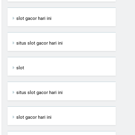
slot gacor hari ini
situs slot gacor hari ini
slot
situs slot gacor hari ini
slot gacor hari ini