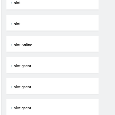
slot
slot
slot online
slot gacor
slot gacor
slot gacor