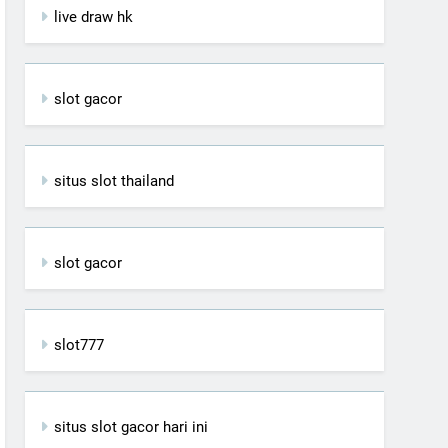
live draw hk
slot gacor
situs slot thailand
slot gacor
slot777
situs slot gacor hari ini