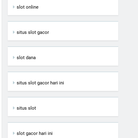
slot online
situs slot gacor
slot dana
situs slot gacor hari ini
situs slot
slot gacor hari ini