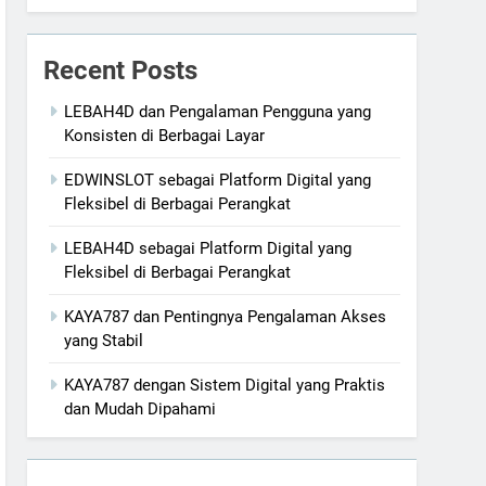
Recent Posts
LEBAH4D dan Pengalaman Pengguna yang
Konsisten di Berbagai Layar
EDWINSLOT sebagai Platform Digital yang
Fleksibel di Berbagai Perangkat
LEBAH4D sebagai Platform Digital yang
Fleksibel di Berbagai Perangkat
KAYA787 dan Pentingnya Pengalaman Akses
yang Stabil
KAYA787 dengan Sistem Digital yang Praktis
dan Mudah Dipahami