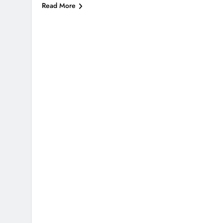
Read More