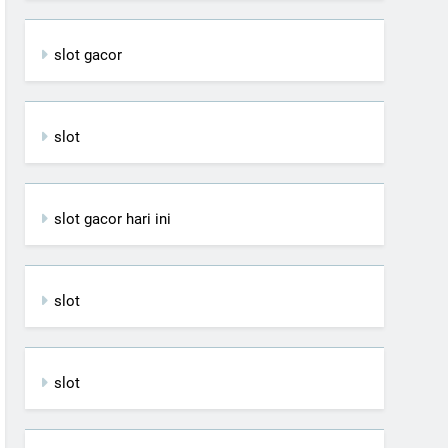
slot gacor
slot
slot gacor hari ini
slot
slot