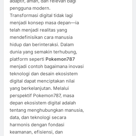
adaptif, aman, dan relevan bagi
pengguna modern.
Transformasi digital tidak lagi
menjadi konsep masa depan—ia
telah menjadi realitas yang
mendefinisikan cara manusia
hidup dan berinteraksi. Dalam
dunia yang semakin terhubung,
platform seperti
Pokemon787
menjadi contoh bagaimana inovasi
teknologi dan desain ekosistem
digital dapat menciptakan nilai
yang berkelanjutan. Melalui
perspektif Pokemon787, masa
depan ekosistem digital adalah
tentang menghubungkan manusia,
data, dan teknologi secara
harmonis dengan fondasi
keamanan, efisiensi, dan