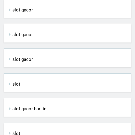
slot gacor
slot gacor
slot gacor
slot
slot gacor hari ini
slot