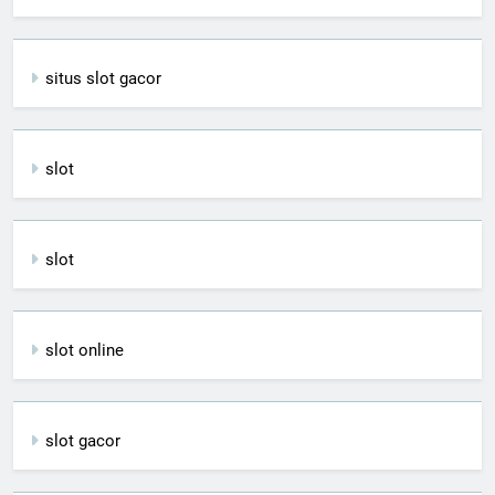
situs slot gacor
slot
slot
slot online
slot gacor