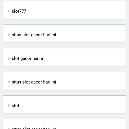
slot777
situs slot gacor hari ini
slot gacor hari ini
situs slot gacor hari ini
slot