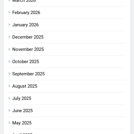
March 2026
February 2026
January 2026
December 2025
November 2025
October 2025
September 2025
August 2025
July 2025
June 2025
May 2025