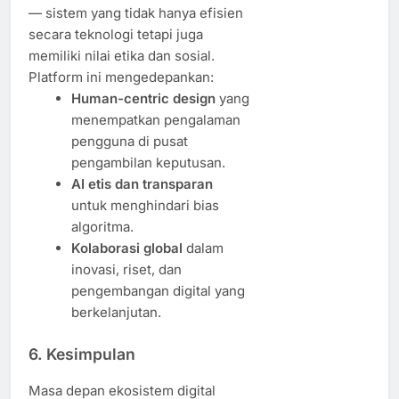
— sistem yang tidak hanya efisien
secara teknologi tetapi juga
memiliki nilai etika dan sosial.
Platform ini mengedepankan:
Human-centric design
yang
menempatkan pengalaman
pengguna di pusat
pengambilan keputusan.
AI etis dan transparan
untuk menghindari bias
algoritma.
Kolaborasi global
dalam
inovasi, riset, dan
pengembangan digital yang
berkelanjutan.
6. Kesimpulan
Masa depan ekosistem digital