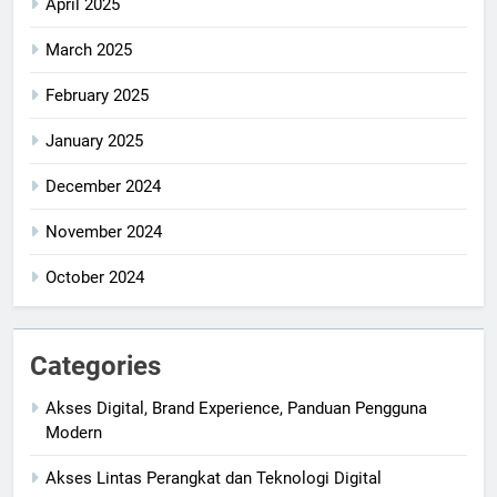
April 2025
March 2025
February 2025
January 2025
December 2024
November 2024
October 2024
Categories
Akses Digital, Brand Experience, Panduan Pengguna
Modern
Akses Lintas Perangkat dan Teknologi Digital