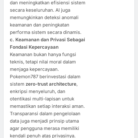
dan meningkatkan efisiensi sistem
secara keseluruhan. AI juga
memungkinkan deteksi anomali
keamanan dan peningkatan
performa sistem secara dinamis.
c. Keamanan dan Privasi Sebagai
Fondasi Kepercayaan
Keamanan bukan hanya fungsi
teknis, tetapi nilai moral dalam
menjaga kepercayaan.
Pokemon787 berinvestasi dalam
sistem
zero-trust architecture
,
enkripsi menyeluruh, dan
otentikasi multi-lapisan untuk
memastikan setiap interaksi aman.
Transparansi dalam pengelolaan
data juga menjadi prinsip utama
agar pengguna merasa memiliki
kendali penuh atas privasinya.