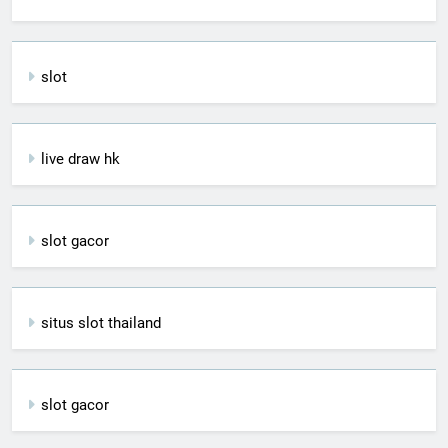
slot
live draw hk
slot gacor
situs slot thailand
slot gacor