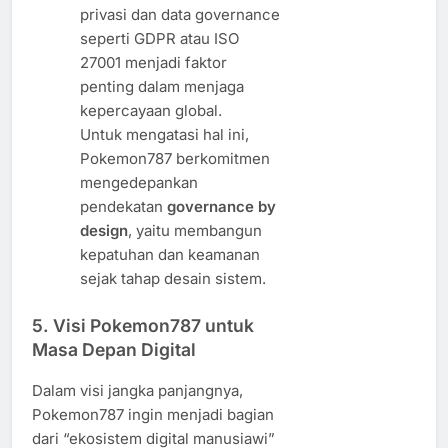
privasi dan data governance
seperti GDPR atau ISO
27001 menjadi faktor
penting dalam menjaga
kepercayaan global.
Untuk mengatasi hal ini,
Pokemon787 berkomitmen
mengedepankan
pendekatan
governance by
design
, yaitu membangun
kepatuhan dan keamanan
sejak tahap desain sistem.
5. Visi Pokemon787 untuk
Masa Depan Digital
Dalam visi jangka panjangnya,
Pokemon787 ingin menjadi bagian
dari “ekosistem digital manusiawi”