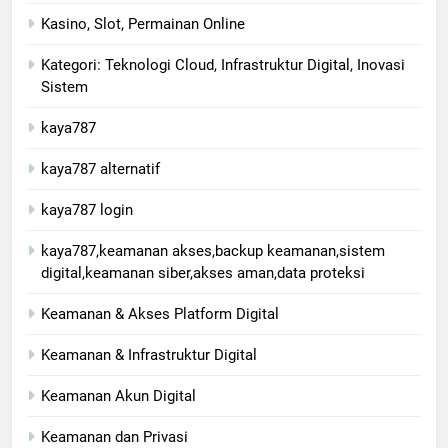
Kasino, Slot, Permainan Online
Kategori: Teknologi Cloud, Infrastruktur Digital, Inovasi
Sistem
kaya787
kaya787 alternatif
kaya787 login
kaya787,keamanan akses,backup keamanan,sistem
digital,keamanan siber,akses aman,data proteksi
Keamanan & Akses Platform Digital
Keamanan & Infrastruktur Digital
Keamanan Akun Digital
Keamanan dan Privasi