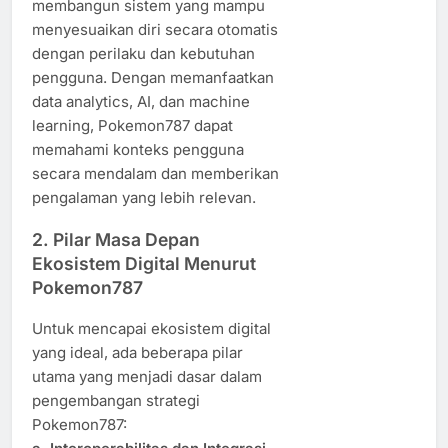
membangun sistem yang mampu
menyesuaikan diri secara otomatis
dengan perilaku dan kebutuhan
pengguna. Dengan memanfaatkan
data analytics, AI, dan machine
learning, Pokemon787 dapat
memahami konteks pengguna
secara mendalam dan memberikan
pengalaman yang lebih relevan.
2. Pilar Masa Depan
Ekosistem Digital Menurut
Pokemon787
Untuk mencapai ekosistem digital
yang ideal, ada beberapa pilar
utama yang menjadi dasar dalam
pengembangan strategi
Pokemon787: