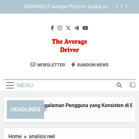
Skip
LEBAH4D sebagai Platform Digital yang Fleksibel
to
di Berbagai Perangkat
content
KAYA787 dan Pentingnya Pengalaman Akses yang
Stabil
LEBAH4D dan Pengalaman Pengguna yang
Konsisten di Berbagai Layar
EDWINSLOT sebagai Platform Digital yang
Fleksibel di Berbagai Perangkat
The Average
Baca Panduan Dan Tips Mengemudi Di
LEBAH4D sebagai Platform Digital yang Fleksibel
NEWSLETTER
RANDOM NEWS
di Berbagai Perangkat
Driver
The Average Driver. Untuk Pengemudi
KAYA787 dan Pentingnya Pengalaman Akses yang
Baru Hingga Berpengalaman.
Stabil
MENU
BAH4D dan Pengalaman Pengguna yang Konsisten di Berbaga
HEADLINES
Weeks Ago
Home
analisis reel