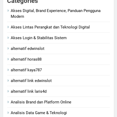
Categories
Akses Digital, Brand Experience, Panduan Pengguna
Modern
Akses Lintas Perangkat dan Teknologi Digital
Akses Login & Stabilitas Sistem
alternatif edwinslot
alternatif horas88
alternatif kaya787
alternatif link edwinslot
alternatif link laris4d
Analisis Brand dan Platform Online
Analisis Data Game & Teknologi