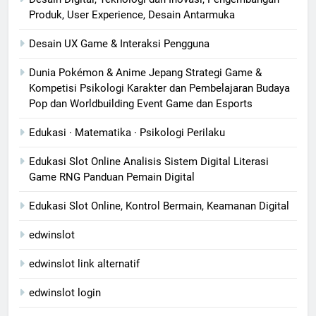
Produk, User Experience, Desain Antarmuka
Desain UX Game & Interaksi Pengguna
Dunia Pokémon & Anime Jepang Strategi Game &
Kompetisi Psikologi Karakter dan Pembelajaran Budaya
Pop dan Worldbuilding Event Game dan Esports
Edukasi · Matematika · Psikologi Perilaku
Edukasi Slot Online Analisis Sistem Digital Literasi
Game RNG Panduan Pemain Digital
Edukasi Slot Online, Kontrol Bermain, Keamanan Digital
edwinslot
edwinslot link alternatif
edwinslot login