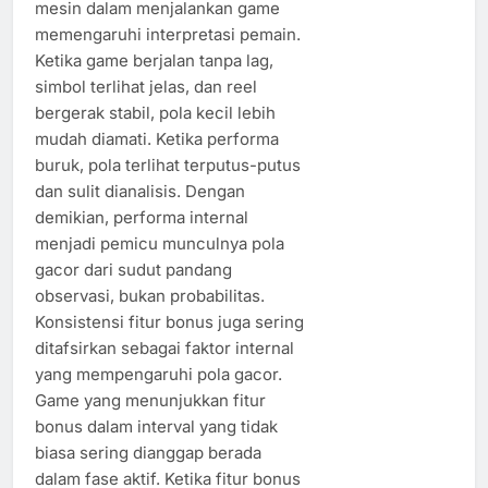
mesin dalam menjalankan game
memengaruhi interpretasi pemain.
Ketika game berjalan tanpa lag,
simbol terlihat jelas, dan reel
bergerak stabil, pola kecil lebih
mudah diamati. Ketika performa
buruk, pola terlihat terputus-putus
dan sulit dianalisis. Dengan
demikian, performa internal
menjadi pemicu munculnya pola
gacor dari sudut pandang
observasi, bukan probabilitas.
Konsistensi fitur bonus juga sering
ditafsirkan sebagai faktor internal
yang mempengaruhi pola gacor.
Game yang menunjukkan fitur
bonus dalam interval yang tidak
biasa sering dianggap berada
dalam fase aktif. Ketika fitur bonus