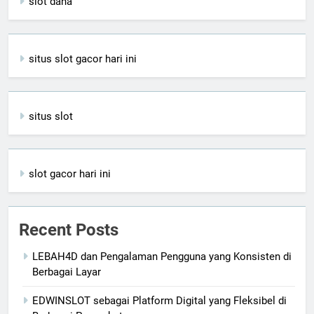
slot dana
situs slot gacor hari ini
situs slot
slot gacor hari ini
Recent Posts
LEBAH4D dan Pengalaman Pengguna yang Konsisten di
Berbagai Layar
EDWINSLOT sebagai Platform Digital yang Fleksibel di