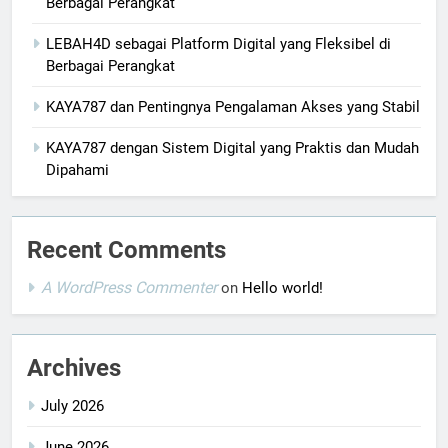
Berbagai Perangkat
LEBAH4D sebagai Platform Digital yang Fleksibel di
Berbagai Perangkat
KAYA787 dan Pentingnya Pengalaman Akses yang Stabil
KAYA787 dengan Sistem Digital yang Praktis dan Mudah
Dipahami
Recent Comments
A WordPress Commenter
on
Hello world!
Archives
July 2026
June 2026