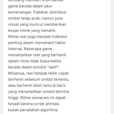
game berada dalam jalur
kemenangan. Padahal, distribusi
simbol tetap acak, namun pola
visual yang muncul memberikan
kesan ritmik yang menarik.
Ritme reel juga menjadi indikator
penting dalam memahami faktor
internal. Beberapa game
menampilkan reel yang berhenti
dalam ritme tidak biasa ketika
berada dalam kondisi “aktif”.
Misalnya, reel tampak lebih cepat
berhenti sebelum simbol tertentu,
atau berhenti lebih lama di baris
yang menampilkan simbol bernilai
tinggi. Ritme semacam ini dapat
terjadi karena script animasi,
bukan perubahan algoritma.