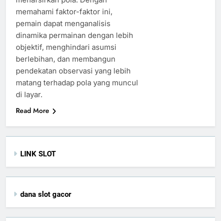
memahami faktor-faktor ini,
pemain dapat menganalisis
dinamika permainan dengan lebih
objektif, menghindari asumsi
berlebihan, dan membangun
pendekatan observasi yang lebih
matang terhadap pola yang muncul
di layar.
Read More
LINK SLOT
dana slot gacor