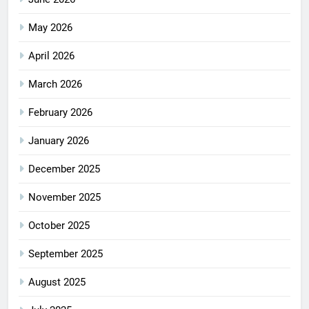
May 2026
April 2026
March 2026
February 2026
January 2026
December 2025
November 2025
October 2025
September 2025
August 2025