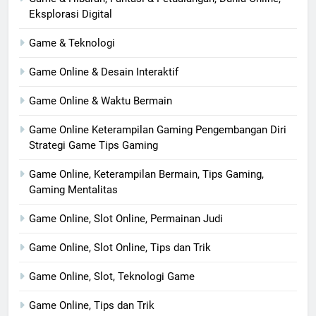
Eksplorasi Digital
Game & Teknologi
Game Online & Desain Interaktif
Game Online & Waktu Bermain
Game Online Keterampilan Gaming Pengembangan Diri
Strategi Game Tips Gaming
Game Online, Keterampilan Bermain, Tips Gaming,
Gaming Mentalitas
Game Online, Slot Online, Permainan Judi
Game Online, Slot Online, Tips dan Trik
Game Online, Slot, Teknologi Game
Game Online, Tips dan Trik