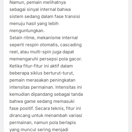
Namun, pemain melihatnya
sebagai sinyal internal bahwa
sistem sedang dalam fase transisi
menuju hasil yang lebih
menguntungkan.
Selain ritme, mekanisme internal
seperti respin otomatis, cascading
reel, atau multi-spin juga dapat
memengaruhi persepsi pola gacor.
Ketika fitur-fitur ini aktif dalam
beberapa siklus berturut-turut,
pemain merasakan peningkatan
intensitas permainan. Intensitas ini
kemudian dipandang sebagai tanda
bahwa game sedang memasuki
fase positif. Secara teknis, fitur ini
dirancang untuk menambah variasi
permainan, namun pola berlapis
yang muncul sering menjadi