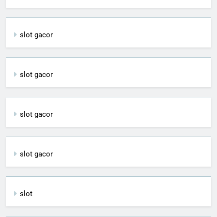
slot gacor
slot gacor
slot gacor
slot gacor
slot