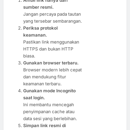
Ambil link hanya dari
sumber resmi.
Jangan percaya pada tautan
yang tersebar sembarangan.
Periksa protokol
keamanan.
Pastikan link menggunakan
HTTPS dan bukan HTTP
biasa.
Gunakan browser terbaru.
Browser modern lebih cepat
dan mendukung fitur
keamanan terbaru.
Gunakan mode Incognito
saat login.
Ini membantu mencegah
penyimpanan cache atau
data sesi yang berlebihan.
Simpan link resmi di