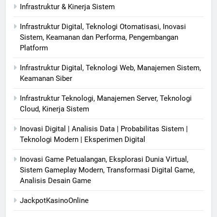
Infrastruktur & Kinerja Sistem
Infrastruktur Digital, Teknologi Otomatisasi, Inovasi
Sistem, Keamanan dan Performa, Pengembangan
Platform
Infrastruktur Digital, Teknologi Web, Manajemen Sistem,
Keamanan Siber
Infrastruktur Teknologi, Manajemen Server, Teknologi
Cloud, Kinerja Sistem
Inovasi Digital | Analisis Data | Probabilitas Sistem |
Teknologi Modern | Eksperimen Digital
Inovasi Game Petualangan, Eksplorasi Dunia Virtual,
Sistem Gameplay Modern, Transformasi Digital Game,
Analisis Desain Game
JackpotKasinoOnline