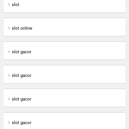
slot
slot online
slot gacor
slot gacor
slot gacor
slot gacor