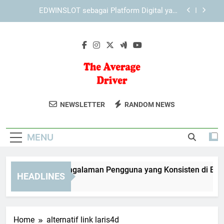
Skip
LEBAH4D sebagai Platform Digital yang Fleksibel
to
di Berbagai Perangkat
content
KAYA787 dan Pentingnya Pengalaman Akses yang
Stabil
LEBAH4D dan Pengalaman Pengguna yang
Konsisten di Berbagai Layar
EDWINSLOT sebagai Platform Digital yang
Fleksibel di Berbagai Perangkat
The Average
Baca Panduan Dan Tips Mengemudi Di
LEBAH4D sebagai Platform Digital yang Fleksibel
NEWSLETTER
RANDOM NEWS
di Berbagai Perangkat
Driver
The Average Driver. Untuk Pengemudi
KAYA787 dan Pentingnya Pengalaman Akses yang
Baru Hingga Berpengalaman.
Stabil
MENU
BAH4D dan Pengalaman Pengguna yang Konsisten di Berbaga
HEADLINES
Weeks Ago
Home
alternatif link laris4d