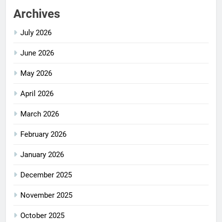
Archives
July 2026
June 2026
May 2026
April 2026
March 2026
February 2026
January 2026
December 2025
November 2025
October 2025