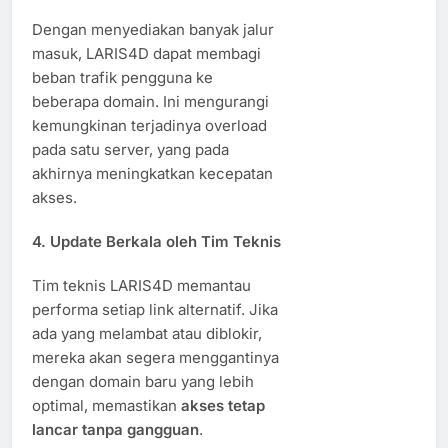
Dengan menyediakan banyak jalur
masuk, LARIS4D dapat membagi
beban trafik pengguna ke
beberapa domain. Ini mengurangi
kemungkinan terjadinya overload
pada satu server, yang pada
akhirnya meningkatkan kecepatan
akses.
4. Update Berkala oleh Tim Teknis
Tim teknis LARIS4D memantau
performa setiap link alternatif. Jika
ada yang melambat atau diblokir,
mereka akan segera menggantinya
dengan domain baru yang lebih
optimal, memastikan
akses tetap
lancar tanpa gangguan
.