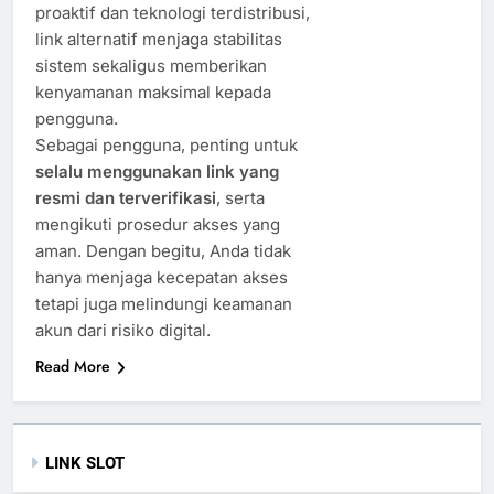
proaktif dan teknologi terdistribusi,
link alternatif menjaga stabilitas
sistem sekaligus memberikan
kenyamanan maksimal kepada
pengguna.
Sebagai pengguna, penting untuk
selalu menggunakan link yang
resmi dan terverifikasi
, serta
mengikuti prosedur akses yang
aman. Dengan begitu, Anda tidak
hanya menjaga kecepatan akses
tetapi juga melindungi keamanan
akun dari risiko digital.
Read More
LINK SLOT