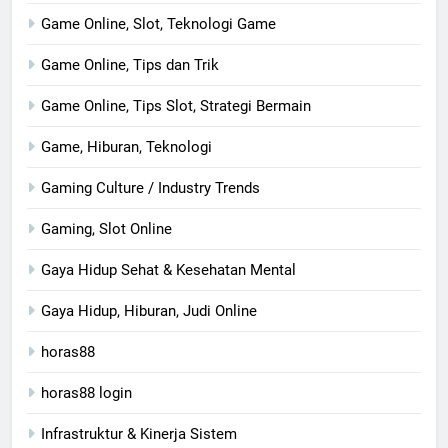
Game Online, Slot, Teknologi Game
Game Online, Tips dan Trik
Game Online, Tips Slot, Strategi Bermain
Game, Hiburan, Teknologi
Gaming Culture / Industry Trends
Gaming, Slot Online
Gaya Hidup Sehat & Kesehatan Mental
Gaya Hidup, Hiburan, Judi Online
horas88
horas88 login
Infrastruktur & Kinerja Sistem