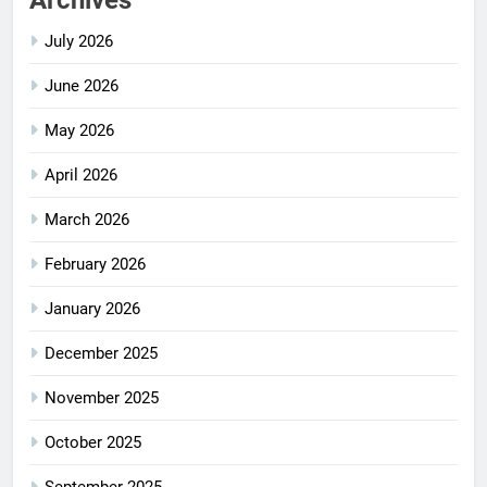
July 2026
June 2026
May 2026
April 2026
March 2026
February 2026
January 2026
December 2025
November 2025
October 2025
September 2025