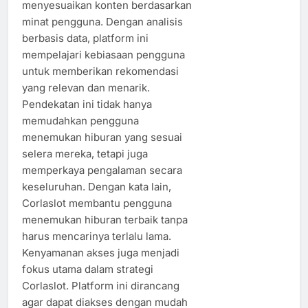
menyesuaikan konten berdasarkan
minat pengguna. Dengan analisis
berbasis data, platform ini
mempelajari kebiasaan pengguna
untuk memberikan rekomendasi
yang relevan dan menarik.
Pendekatan ini tidak hanya
memudahkan pengguna
menemukan hiburan yang sesuai
selera mereka, tetapi juga
memperkaya pengalaman secara
keseluruhan. Dengan kata lain,
Corlaslot membantu pengguna
menemukan hiburan terbaik tanpa
harus mencarinya terlalu lama.
Kenyamanan akses juga menjadi
fokus utama dalam strategi
Corlaslot. Platform ini dirancang
agar dapat diakses dengan mudah