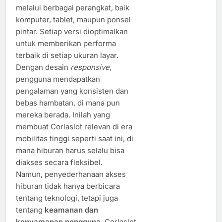
melalui berbagai perangkat, baik
komputer, tablet, maupun ponsel
pintar. Setiap versi dioptimalkan
untuk memberikan performa
terbaik di setiap ukuran layar.
Dengan desain
responsive
,
pengguna mendapatkan
pengalaman yang konsisten dan
bebas hambatan, di mana pun
mereka berada. Inilah yang
membuat Corlaslot relevan di era
mobilitas tinggi seperti saat ini, di
mana hiburan harus selalu bisa
diakses secara fleksibel.
Namun, penyederhanaan akses
hiburan tidak hanya berbicara
tentang teknologi, tetapi juga
tentang
keamanan dan
kenyamanan pengguna
. Corlaslot