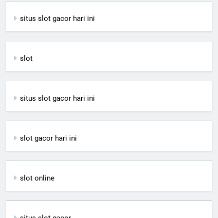
situs slot gacor hari ini
slot
situs slot gacor hari ini
slot gacor hari ini
slot online
situs slot gacor