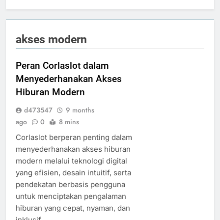
akses modern
Peran Corlaslot dalam
Menyederhanakan Akses
Hiburan Modern
d473547
9 months
ago
0
8 mins
Corlaslot berperan penting dalam
menyederhanakan akses hiburan
modern melalui teknologi digital
yang efisien, desain intuitif, serta
pendekatan berbasis pengguna
untuk menciptakan pengalaman
hiburan yang cepat, nyaman, dan
inklusif.