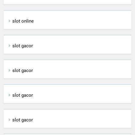
slot online
slot gacor
slot gacor
slot gacor
slot gacor