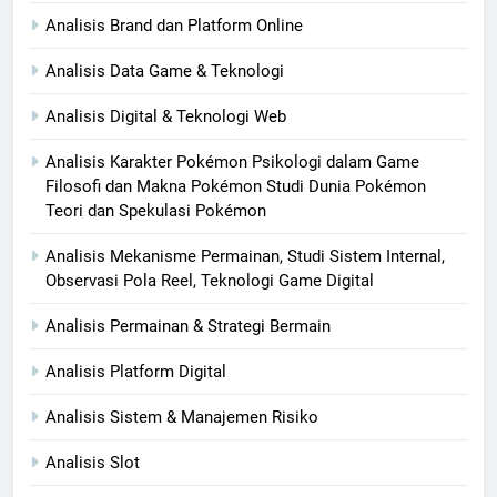
Analisis Brand dan Platform Online
Analisis Data Game & Teknologi
Analisis Digital & Teknologi Web
Analisis Karakter Pokémon Psikologi dalam Game
Filosofi dan Makna Pokémon Studi Dunia Pokémon
Teori dan Spekulasi Pokémon
Analisis Mekanisme Permainan, Studi Sistem Internal,
Observasi Pola Reel, Teknologi Game Digital
Analisis Permainan & Strategi Bermain
Analisis Platform Digital
Analisis Sistem & Manajemen Risiko
Analisis Slot