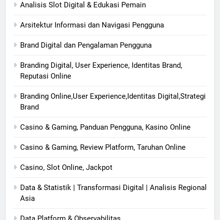
Analisis Slot Digital & Edukasi Pemain
Arsitektur Informasi dan Navigasi Pengguna
Brand Digital dan Pengalaman Pengguna
Branding Digital, User Experience, Identitas Brand,
Reputasi Online
Branding Online,User Experience,Identitas Digital,Strategi
Brand
Casino & Gaming, Panduan Pengguna, Kasino Online
Casino & Gaming, Review Platform, Taruhan Online
Casino, Slot Online, Jackpot
Data & Statistik | Transformasi Digital | Analisis Regional
Asia
Data Platform & Observabilitas