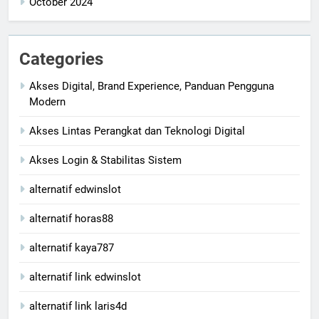
October 2024
Categories
Akses Digital, Brand Experience, Panduan Pengguna
Modern
Akses Lintas Perangkat dan Teknologi Digital
Akses Login & Stabilitas Sistem
alternatif edwinslot
alternatif horas88
alternatif kaya787
alternatif link edwinslot
alternatif link laris4d