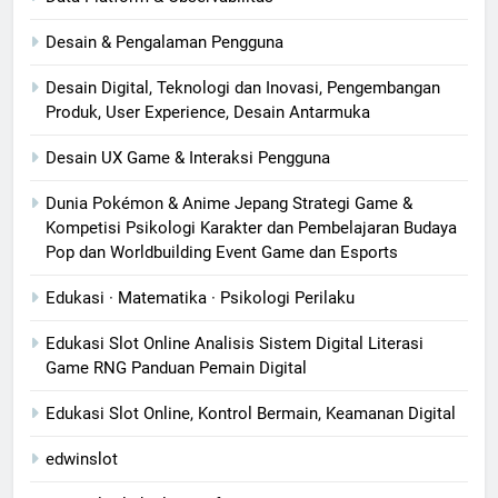
Desain & Pengalaman Pengguna
Desain Digital, Teknologi dan Inovasi, Pengembangan
Produk, User Experience, Desain Antarmuka
Desain UX Game & Interaksi Pengguna
Dunia Pokémon & Anime Jepang Strategi Game &
Kompetisi Psikologi Karakter dan Pembelajaran Budaya
Pop dan Worldbuilding Event Game dan Esports
Edukasi · Matematika · Psikologi Perilaku
Edukasi Slot Online Analisis Sistem Digital Literasi
Game RNG Panduan Pemain Digital
Edukasi Slot Online, Kontrol Bermain, Keamanan Digital
edwinslot