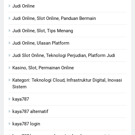
Judi Online
Judi Online, Slot Online, Panduan Bermain
Judi Online, Slot, Tips Menang
Judi Online, Ulasan Platform
Judi Slot Online, Teknologi Perjudian, Platform Judi
Kasino, Slot, Permainan Online
Kategori: Teknologi Cloud, Infrastruktur Digital, Inovasi
Sistem
kaya787
kaya787 alternatif
kaya787 login