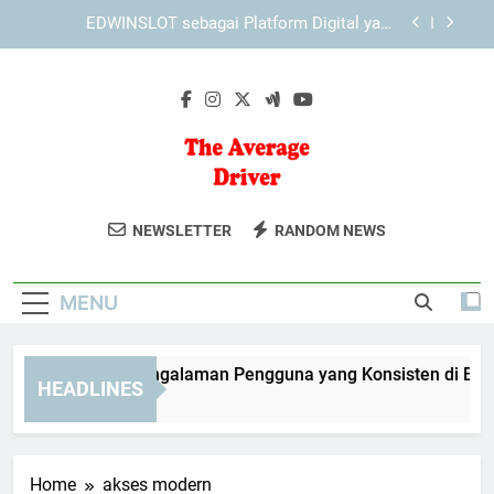
Skip
LEBAH4D sebagai Platform Digital yang Fleksibel
to
di Berbagai Perangkat
content
KAYA787 dan Pentingnya Pengalaman Akses yang
Stabil
LEBAH4D dan Pengalaman Pengguna yang
Konsisten di Berbagai Layar
EDWINSLOT sebagai Platform Digital yang
Fleksibel di Berbagai Perangkat
The Average
Baca Panduan Dan Tips Mengemudi Di
LEBAH4D sebagai Platform Digital yang Fleksibel
NEWSLETTER
RANDOM NEWS
di Berbagai Perangkat
Driver
The Average Driver. Untuk Pengemudi
KAYA787 dan Pentingnya Pengalaman Akses yang
Baru Hingga Berpengalaman.
Stabil
MENU
BAH4D dan Pengalaman Pengguna yang Konsisten di Berbaga
HEADLINES
Weeks Ago
Home
akses modern