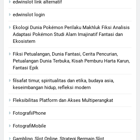
edwinslot link alternatif
edwinslot login
Ekologi Dunia Pokémon Perilaku Makhluk Fiksi Analisis
Adaptasi Pokémon Studi Alam Imajinatif Fantasi dan
Ekosistem
Fiksi Petualangan, Dunia Fantasi, Cerita Pencurian,
Petualangan Dunia Terbuka, Kisah Pemburu Harta Karun,
Fantasi Epik
filsafat timur, spiritualitas dan etika, budaya asia,
keseimbangan hidup, refleksi modern
Fleksibilitas Platform dan Akses Multiperangkat
FotografiiPhone
FotografiMobile
Gambling, Slot Online, Strategi Bermain Slot