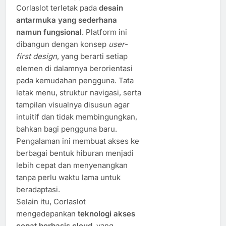
Corlaslot terletak pada
desain
antarmuka yang sederhana
namun fungsional
. Platform ini
dibangun dengan konsep
user-
first design
, yang berarti setiap
elemen di dalamnya berorientasi
pada kemudahan pengguna. Tata
letak menu, struktur navigasi, serta
tampilan visualnya disusun agar
intuitif dan tidak membingungkan,
bahkan bagi pengguna baru.
Pengalaman ini membuat akses ke
berbagai bentuk hiburan menjadi
lebih cepat dan menyenangkan
tanpa perlu waktu lama untuk
beradaptasi.
Selain itu, Corlaslot
mengedepankan
teknologi akses
cepat berbasis cloud
, yang