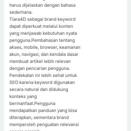
harus dijelaskan dengan bahasa
sederhana.
Tiara4D sebagai brand keyword
dapat diperkuat melalui konten
yang menjawab kebutuhan nyata
pengguna.Pembahasan tentang
akses, mobile, browser, keamanan
akun, navigasi, dan kendala dasar
membuat artikel lebih relevan
dengan pencarian pengguna.
Pendekatan ini lebih sehat untuk
SEO karena keyword digunakan
secara natural dan didukung
konteks yang
bermanfaat.Pengguna
mendapatkan panduan yang bisa
diterapkan, sementara brand
memperoleh penguatan relevansi