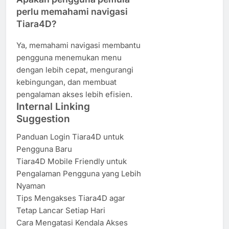
perlu memahami navigasi
Tiara4D?
Ya, memahami navigasi membantu
pengguna menemukan menu
dengan lebih cepat, mengurangi
kebingungan, dan membuat
pengalaman akses lebih efisien.
Internal Linking
Suggestion
Panduan Login Tiara4D untuk
Pengguna Baru
Tiara4D Mobile Friendly untuk
Pengalaman Pengguna yang Lebih
Nyaman
Tips Mengakses Tiara4D agar
Tetap Lancar Setiap Hari
Cara Mengatasi Kendala Akses