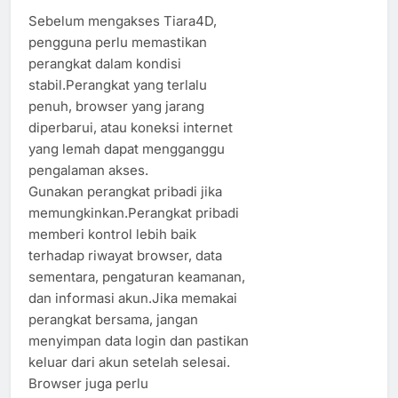
Sebelum mengakses Tiara4D,
pengguna perlu memastikan
perangkat dalam kondisi
stabil.Perangkat yang terlalu
penuh, browser yang jarang
diperbarui, atau koneksi internet
yang lemah dapat mengganggu
pengalaman akses.
Gunakan perangkat pribadi jika
memungkinkan.Perangkat pribadi
memberi kontrol lebih baik
terhadap riwayat browser, data
sementara, pengaturan keamanan,
dan informasi akun.Jika memakai
perangkat bersama, jangan
menyimpan data login dan pastikan
keluar dari akun setelah selesai.
Browser juga perlu