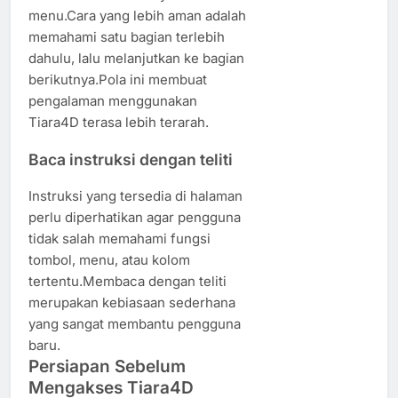
menu.Cara yang lebih aman adalah
memahami satu bagian terlebih
dahulu, lalu melanjutkan ke bagian
berikutnya.Pola ini membuat
pengalaman menggunakan
Tiara4D terasa lebih terarah.
Baca instruksi dengan teliti
Instruksi yang tersedia di halaman
perlu diperhatikan agar pengguna
tidak salah memahami fungsi
tombol, menu, atau kolom
tertentu.Membaca dengan teliti
merupakan kebiasaan sederhana
yang sangat membantu pengguna
baru.
Persiapan Sebelum
Mengakses Tiara4D