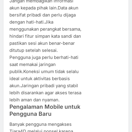
Jangan membagikan informasi
akun kepada pihak lain.Data akun
bersifat pribadi dan perlu dijaga
dengan hati-hati.Jika
menggunakan perangkat bersama,
hindari fitur simpan kata sandi dan
pastikan sesi akun benar-benar
ditutup setelah selesai.
Pengguna juga perlu berhati-hati
saat memakai jaringan
publik.Koneksi umum tidak selalu
ideal untuk aktivitas berbasis
akun.Jaringan pribadi yang stabil
lebih disarankan agar akses terasa
lebih aman dan nyaman.
Pengalaman Mobile untuk
Pengguna Baru
Banyak pengguna mengakses
Tiara4D melalui ponsel karena