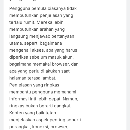
Pengguna pemula biasanya tidak
membutuhkan penjelasan yang
terlalu rumit. Mereka lebih
membutuhkan arahan yang
langsung menjawab pertanyaan
utama, seperti bagaimana
mengenali akses, apa yang harus
diperiksa sebelum masuk akun,
bagaimana memakai browser, dan
apa yang perlu dilakukan saat
halaman terasa lambat.
Penjelasan yang ringkas
membantu pengguna memahami
informasi inti lebih cepat. Namun,
ringkas bukan berarti dangkal.
Konten yang baik tetap
menjelaskan aspek penting seperti
perangkat, koneksi, browser,