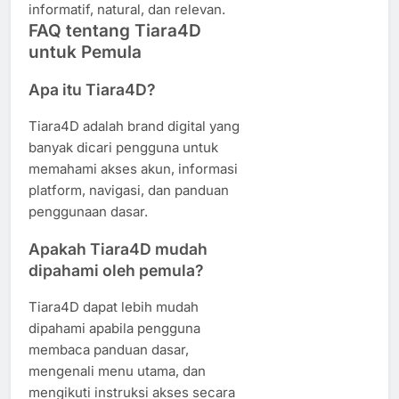
informatif, natural, dan relevan.
FAQ tentang Tiara4D
untuk Pemula
Apa itu Tiara4D?
Tiara4D adalah brand digital yang
banyak dicari pengguna untuk
memahami akses akun, informasi
platform, navigasi, dan panduan
penggunaan dasar.
Apakah Tiara4D mudah
dipahami oleh pemula?
Tiara4D dapat lebih mudah
dipahami apabila pengguna
membaca panduan dasar,
mengenali menu utama, dan
mengikuti instruksi akses secara