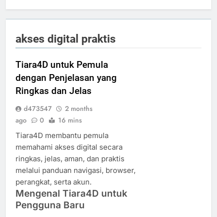
akses digital praktis
Tiara4D untuk Pemula
dengan Penjelasan yang
Ringkas dan Jelas
d473547
2 months
ago
0
16 mins
Tiara4D membantu pemula
memahami akses digital secara
ringkas, jelas, aman, dan praktis
melalui panduan navigasi, browser,
perangkat, serta akun.
Mengenal Tiara4D untuk
Pengguna Baru